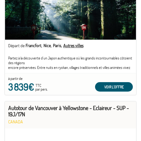
Départ de
Francfort
Nice
Paris
Autres villes
Partez à la découverte d'un Japon authentique où les grands incontournables côtoient
des régions
encore préservées. Entre nuits en ryokan, villages traditionnels et villes animées vivez
un voyage en
liberté riche en émotions.
à partir de
3 839€
TTC
Vous aimerez :
VOIR L'OFFRE
par pers.
- Les différentes nuits en ryokan
- Une découverte en toute liberté
- L'exploration d'un Japon méconnu
Autotour de Vancouver à Yellowstone - Eclaireur - SUP -
19J/17N
CANADA