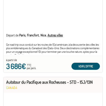
Départ de
Paris
Francfort
Nice
Autres villes
Ce road trip vous conduit sur les routes de l'Est américain, à la découverte des villes les
plus emblématiques du Canada et des États-Unis. Deux destinations complémentaires
pour un voyage exceptionnel ! Et pour terminer par une touche nature, optez pour la
version Explorateur.
à partir de
3 686€
TTC
VOIR L'OFFRE
par pers.
Autotour du Pacifique aux Rocheuses - STD - 15J/13N
CANADA