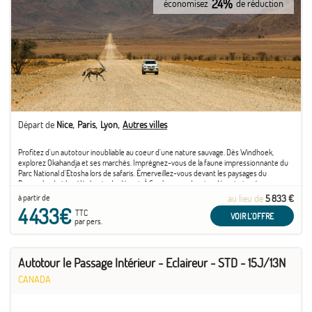
24%
économisez
de réduction
Départ de
Nice
Paris
Lyon
Autres villes
Profitez d'un autotour inoubliable au coeur d'une nature sauvage. Dès Windhoek,
explorez Okahandja et ses marchés. Imprégnez-vous de la faune impressionnante du
Parc National d'Etosha lors de safaris. Émerveillez-vous devant les paysages du
Damaraland et les éléphants du désert. À Swakopmund, entre désert et océan,
observez dauphins et otaries. ...
à partir de
au lieu de
5 833 €
4 433€
TTC
VOIR L'OFFRE
par pers.
Autotour le Passage Intérieur - Eclaireur - STD - 15J/13N
CANADA