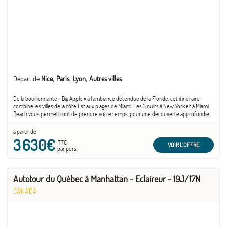
Départ de
Nice
Paris
Lyon
Autres villes
De la bouillonnante « Big Apple » à l'ambiance détendue de la Floride, cet itinéraire
combine les villes de la côte Est aux plages de Miami. Les 3 nuits à New York et à Miami
Beach vous permettront de prendre votre temps, pour une découverte approfondie.
à partir de
3 630€
TTC
VOIR L'OFFRE
par pers.
Autotour du Québec à Manhattan - Eclaireur - 19J/17N
CANADA