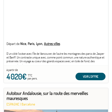
Départ de
Nice
Paris
Lyon
Autres villes
D'un côté l'océan avec l'Île de Vancouver, de l'autre les montagnes des parcs de Jasper
et Banff. Un contraste unique avec, comme point commun, une nature authentique et
préservée. Un voyage au coeur des grands espaces avec, en toile de fond, des
paysages iconiques.
à partir de
4 020€
TTC
VOIR L'OFFRE
par pers.
Autotour Andalousie, sur la route des merveilles
mauresques
ESPAGNE
|
Barcelone