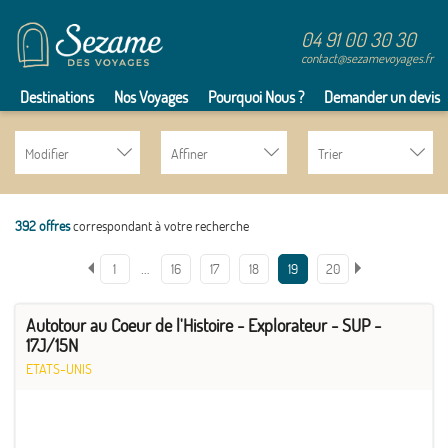
04 91 00 30 30
contact@sezamevoyages.fr
Destinations
Nos Voyages
Pourquoi Nous ?
Demander un devis
Modifier
Affiner
Trier
392 offres
correspondant à votre recherche
…
1
16
17
18
19
20
Autotour au Coeur de l'Histoire - Explorateur - SUP -
17J/15N
ETATS-UNIS