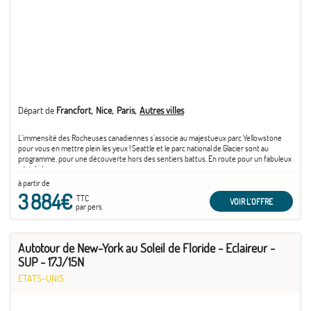
Départ de
Francfort
Nice
Paris
Autres villes
L'immensité des Rocheuses canadiennes s'associe au majestueux parc Yellowstone
pour vous en mettre plein les yeux ! Seattle et le parc national de Glacier sont au
programme, pour une découverte hors des sentiers battus. En route pour un fabuleux
périple !
à partir de
3 884€
TTC
VOIR L'OFFRE
par pers.
Autotour de New-York au Soleil de Floride - Eclaireur -
SUP - 17J/15N
ETATS-UNIS