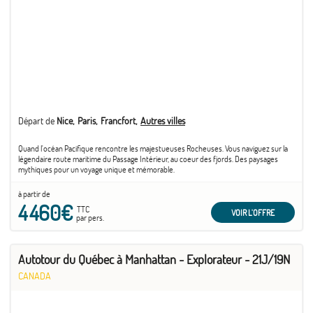
Départ de
Nice
Paris
Francfort
Autres villes
Quand l'océan Pacifique rencontre les majestueuses Rocheuses. Vous naviguez sur la
légendaire route maritime du Passage Intérieur, au coeur des fjords. Des paysages
mythiques pour un voyage unique et mémorable.
à partir de
4 460€
TTC
VOIR L'OFFRE
par pers.
Autotour du Québec à Manhattan - Explorateur - 21J/19N
CANADA