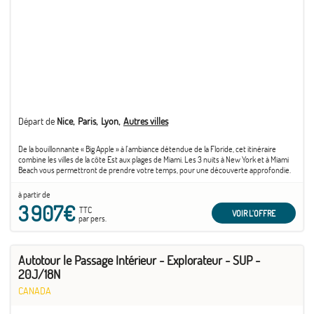
Départ de
Nice
Paris
Lyon
Autres villes
De la bouillonnante « Big Apple » à l'ambiance détendue de la Floride, cet itinéraire
combine les villes de la côte Est aux plages de Miami. Les 3 nuits à New York et à Miami
Beach vous permettront de prendre votre temps, pour une découverte approfondie.
à partir de
3 907€
TTC
VOIR L'OFFRE
par pers.
Autotour le Passage Intérieur - Explorateur - SUP -
20J/18N
CANADA