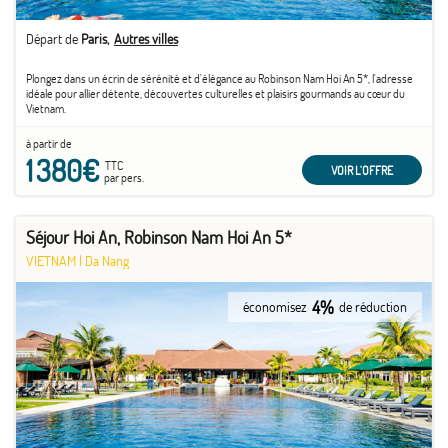
Départ de
Paris
Autres villes
Plongez dans un écrin de sérénité et d'élégance au Robinson Nam Hoi An 5*, l'adresse
idéale pour allier détente, découvertes culturelles et plaisirs gourmands au cœur du
Vietnam.
à partir de
1 380€
TTC
VOIR L'OFFRE
par pers.
Séjour Hoi An, Robinson Nam Hoi An 5*
VIETNAM
|
Da Nang
4%
économisez
de réduction