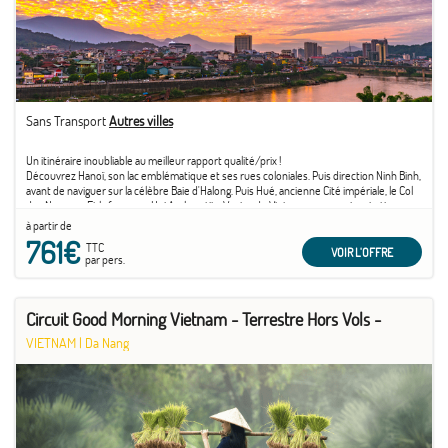
Sans Transport
Autres villes
Un itinéraire inoubliable au meilleur rapport qualité/prix !
Découvrez Hanoï, son lac emblématique et ses rues coloniales. Puis direction Ninh Binh,
avant de naviguer sur la célèbre Baie d'Halong. Puis Hué, ancienne Cité impériale, le Col
des Nuages... Et la fameuse Hoi An, la petite Venise du Vietnam avec ses inspirations
japonaises et chinoises. Sans oublier le charme de l'antique Saigon...
à partir de
761€
TTC
VOIR L'OFFRE
par pers.
Circuit Good Morning Vietnam - Terrestre Hors Vols -
VIETNAM
|
Da Nang