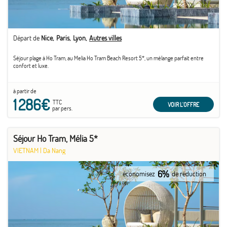
Départ de
Nice
Paris
Lyon
Autres villes
Séjour plage à Ho Tram, au Melia Ho Tram Beach Resort 5*, un mélange parfait entre
confort et luxe.
à partir de
1 286€
TTC
VOIR L'OFFRE
par pers.
Séjour Ho Tram, Mélia 5*
VIETNAM
|
Da Nang
6%
économisez
de réduction