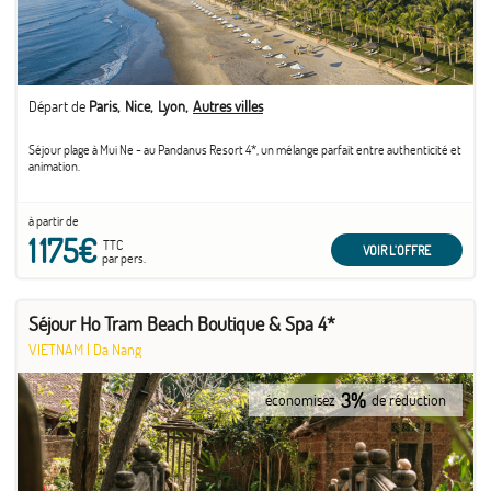
Départ de
Paris
Nice
Lyon
Autres villes
Séjour plage à Mui Ne - au Pandanus Resort 4*, un mélange parfait entre authenticité et
animation.
à partir de
1 175€
TTC
VOIR L'OFFRE
par pers.
Séjour Ho Tram Beach Boutique & Spa 4*
VIETNAM
|
Da Nang
3%
économisez
de réduction