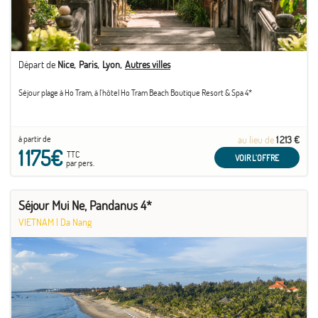
Départ de
Nice
Paris
Lyon
Autres villes
Séjour plage à Ho Tram, à l'hôtel Ho Tram Beach Boutique Resort & Spa 4*
à partir de
au lieu de
1 213 €
1 175€
TTC
VOIR L'OFFRE
par pers.
Séjour Mui Ne, Pandanus 4*
VIETNAM
|
Da Nang