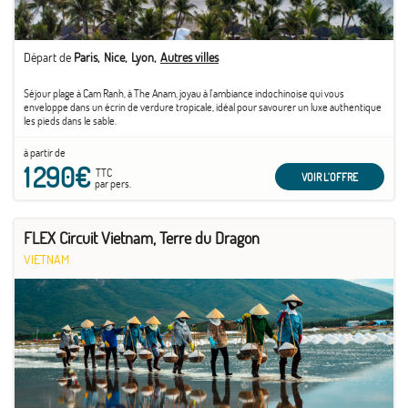
Départ de
Paris
Nice
Lyon
Autres villes
Séjour plage à Cam Ranh, à The Anam, joyau à l'ambiance indochinoise qui vous
enveloppe dans un écrin de verdure tropicale, idéal pour savourer un luxe authentique
les pieds dans le sable.
à partir de
1 290€
TTC
VOIR L'OFFRE
par pers.
FLEX Circuit Vietnam, Terre du Dragon
VIETNAM