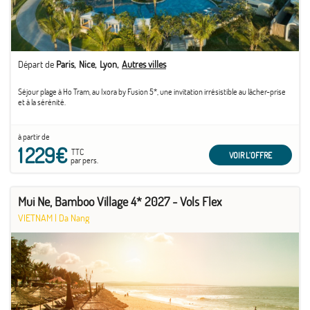
Départ de
Paris
Nice
Lyon
Autres villes
Séjour plage à Ho Tram, au Ixora by Fusion 5*, une invitation irrésistible au lâcher-prise
et à la sérénité.
à partir de
1 229€
TTC
VOIR L'OFFRE
par pers.
Mui Ne, Bamboo Village 4* 2027 - Vols Flex
VIETNAM
|
Da Nang