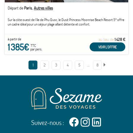
Départ de
Paris
Autres villes
Sur la côte ouest de l'île de Phu Quoc, le Dusit Princess Moonrise Beach Resort 5* offre
un cadre idéal pour un séjour plage alliant détente et confort.
à partir de
au lieu de
1 428 €
1 385€
TTC
VOIR L'OFFRE
par pers.
…
1
2
3
4
5
8
Suivez-nous :