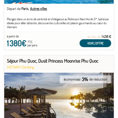
Départ de
Paris
Autres villes
Plongez dans un écrin de sérénité et d'élégance au Robinson Nam Hoi An 5*, l'adresse
idéale pour allier détente, découvertes culturelles et plaisirs gourmands au cœur du
Vietnam.
à partir de
au lieu de
1 438 €
1 380€
TTC
VOIR L'OFFRE
par pers.
Séjour Phu Quoc, Dusit Princess Moonrise Phu Quoc
VIETNAM
|
Da Nang
3%
économisez
de réduction