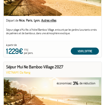
Départ de
Nice
Paris
Lyon
Autres villes
Séjour plage à Mui Ne, à l'hôtel Bamboo Village, entouré par les jardins luxuriants ornés
de palmiers et de bambous, dans une atmosphère exotique.
à partir de
1 229€
TTC
VOIR L'OFFRE
par pers.
Séjour Mui Ne Bamboo Village 2027
VIETNAM
|
Da Nang
3%
économisez
de réduction