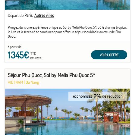
Départ de
Paris
Autres villes
Plongez dans une expérience unique au Sol by Meliá Phu Quoc 5*, où le charme tropical,
le luxe et la sérénité se combinent pour offrir un séjour inoubliable au cœur de Phu
Quoc.
à partir de
1 345€
TTC
VOIR L'OFFRE
par pers.
Séjour Phu Quoc, Sol by Melia Phu Quoc 5*
VIETNAM
|
Da Nang
2%
économisez
de réduction