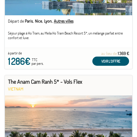
Départ de
Paris
Nice
Lyon
Autres villes
Séjour plage à Ho Tram, au Melia Ho Tram Beach Resort 5*, un mélange parfait entre
confort et luxe.
à partir de
au lieu de
1 369 €
1 286€
TTC
VOIR L'OFFRE
par pers.
The Anam Cam Ranh 5* - Vols Flex
VIETNAM