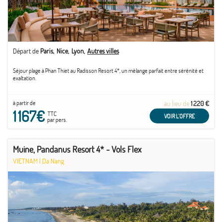
Départ de
Paris
Nice
Lyon
Autres villes
Séjour plage à Phan Thiet au Radisson Resort 4*, un mélange parfait entre sérénité et
exaltation.
à partir de
au lieu de
1 220 €
1 167€
TTC
VOIR L'OFFRE
par pers.
Muine, Pandanus Resort 4* - Vols Flex
VIETNAM
|
Da Nang