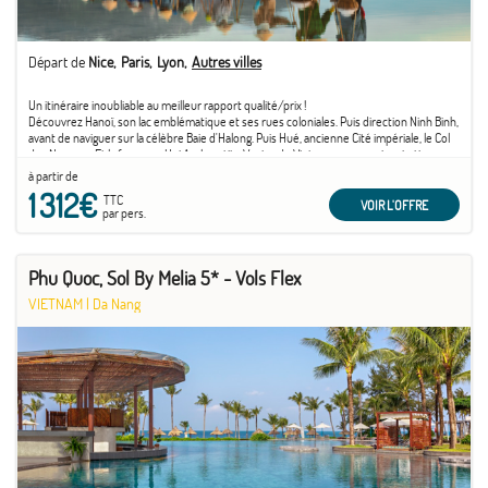
Départ de
Nice
Paris
Lyon
Autres villes
Un itinéraire inoubliable au meilleur rapport qualité/prix !
Découvrez Hanoï, son lac emblématique et ses rues coloniales. Puis direction Ninh Binh,
avant de naviguer sur la célèbre Baie d'Halong. Puis Hué, ancienne Cité impériale, le Col
des Nuages... Et la fameuse Hoi An, la petite Venise du Vietnam avec ses inspirations
japonaises et chinoises. Sans oublier le charme de l'antique Saigon...
à partir de
1 312€
TTC
VOIR L'OFFRE
par pers.
Phu Quoc, Sol By Melia 5* - Vols Flex
VIETNAM
|
Da Nang