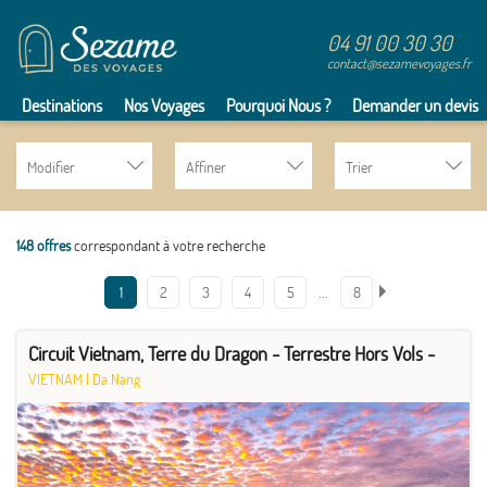
04 91 00 30 30
contact@sezamevoyages.fr
Destinations
Nos Voyages
Pourquoi Nous ?
Demander un devis
Modifier
Affiner
Trier
148 offres
correspondant à votre recherche
…
1
2
3
4
5
8
Circuit Vietnam, Terre du Dragon - Terrestre Hors Vols -
VIETNAM
|
Da Nang