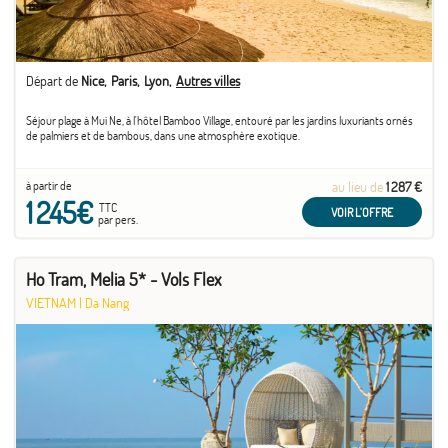
Départ de
Nice
Paris
Lyon
Autres villes
Séjour plage à Mui Ne, à l'hôtel Bamboo Village, entouré par les jardins luxuriants ornés
de palmiers et de bambous, dans une atmosphère exotique.
à partir de
au lieu de
1 287 €
1 245€
TTC
VOIR L'OFFRE
par pers.
Ho Tram, Melia 5* - Vols Flex
VIETNAM
|
Da Nang