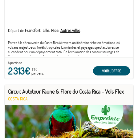
Départ de
Francfort
Lille
Nice
Autres villes
Partez à la découverte du Costa Rica à travers un itinéraire riche en émotions, où
volcans majestueux, forêts tropicales luxuriantes et paysages spectaculaires se
succèdent pour un dépaysement total. De l'exploration des canaux sauvages de
Tortuguero aux terres volcaniques impressionnantes, ce voyage vous plonge au cœur
d'une biodiversité exceptionnelle, entre aventures, rencontres authentiques et
à partir de
immersion dans l'esprit Pura Vida.
2 313€
TTC
VOIR L'OFFRE
par pers.
Circuit Autotour Faune & Flore du Costa Rica - Vols Flex
COSTA RICA