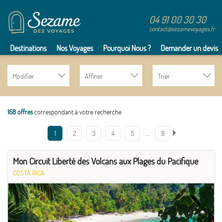
04 91 00 30 30
contact@sezamevoyages.fr
Destinations
Nos Voyages
Pourquoi Nous ?
Demander un devis
Modifier
Affiner
Trier
168 offres
correspondant à votre recherche
…
1
2
3
4
5
9
Mon Circuit Liberté des Volcans aux Plages du Pacifique
COSTA RICA