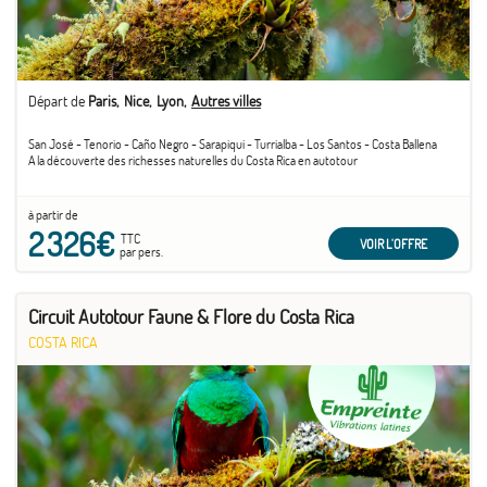
Départ de
Paris
Nice
Lyon
Autres villes
San José - Tenorio - Caño Negro - Sarapiqui - Turrialba - Los Santos - Costa Ballena
A la découverte des richesses naturelles du Costa Rica en autotour
à partir de
2 326€
TTC
VOIR L'OFFRE
par pers.
Circuit Autotour Faune & Flore du Costa Rica
COSTA RICA