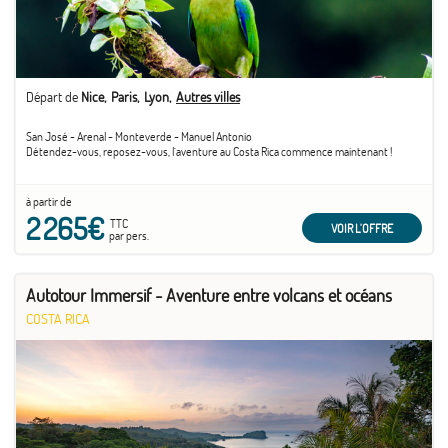
Départ de
Nice
Paris
Lyon
Autres villes
San José - Arenal - Monteverde - Manuel Antonio
Détendez-vous, reposez-vous, l´aventure au Costa Rica commence maintenant !
à partir de
2 265€
TTC
VOIR L'OFFRE
par pers.
Autotour Immersif - Aventure entre volcans et océans
COSTA RICA