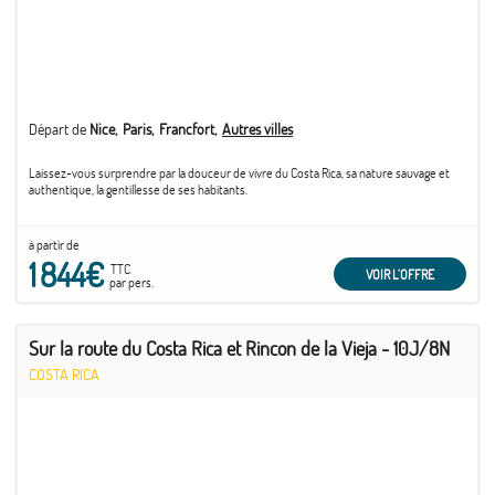
Départ de
Nice
Paris
Francfort
Autres villes
Laissez-vous surprendre par la douceur de vivre du Costa Rica, sa nature sauvage et
authentique, la gentillesse de ses habitants.
à partir de
1 844€
TTC
VOIR L'OFFRE
par pers.
Sur la route du Costa Rica et Rincon de la Vieja - 10J/8N
COSTA RICA