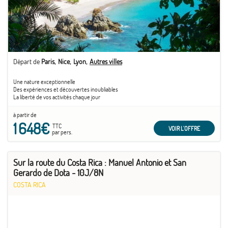
Départ de
Paris
Nice
Lyon
Autres villes
Une nature exceptionnelle
Des expériences et découvertes inoubliables
La liberté de vos activités chaque jour
à partir de
1 648€
TTC
VOIR L'OFFRE
par pers.
Sur la route du Costa Rica : Manuel Antonio et San
Gerardo de Dota - 10J/8N
COSTA RICA