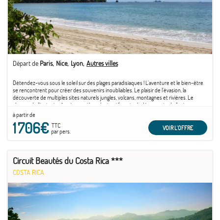
Départ de
Paris
Nice
Lyon
Autres villes
Détendez-vous sous le soleil sur des plages paradisiaques ! L’aventure et le bien-être
se rencontrent pour créer des souvenirs inoubliables. Le plaisir de l’évasion, la
découverte de multiples sites naturels jungles, volcans, montagnes et rivières. Le
charme de l’instant grâce à son rythme lent qui favorise la découverte de l’autre.
à partir de
1 706€
TTC
VOIR L'OFFRE
par pers.
Circuit Beautés du Costa Rica ***
COSTA RICA