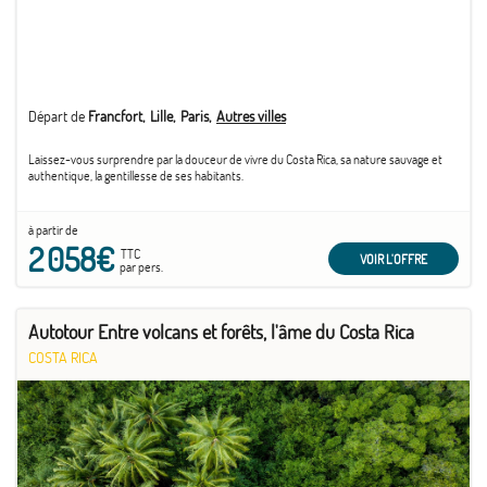
Départ de
Francfort
Lille
Paris
Autres villes
Laissez-vous surprendre par la douceur de vivre du Costa Rica, sa nature sauvage et
authentique, la gentillesse de ses habitants.
à partir de
2 058€
TTC
VOIR L'OFFRE
par pers.
Autotour Entre volcans et forêts, l'âme du Costa Rica
COSTA RICA