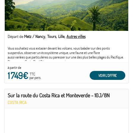
Départ de
Metz / Nancy
Tours
Lille
Autres villes
Vous souhaitez vous extasier devant les volcans, vous balader sur des ponts
suspendus, observer un écosystème unique, une faune et une flore
aussi variées que particulières ou paresser sur une des plus belles plages du Pacifique.
Bienvenu au Costa Rica ! Découvrez une nature
préservée, des paysages et une diversité surprenante pour un ...
à partir de
1 749€
TTC
VOIR L'OFFRE
par pers.
Sur la route du Costa Rica et Monteverde - 10J/8N
COSTA RICA