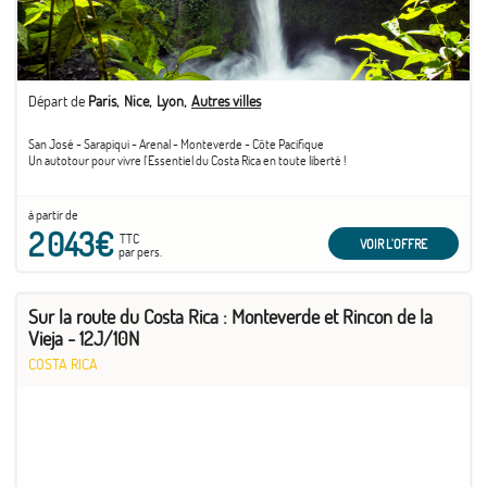
Départ de
Paris
Nice
Lyon
Autres villes
San José - Sarapiqui - Arenal - Monteverde - Côte Pacifique
Un autotour pour vivre l'Essentiel du Costa Rica en toute liberté !
à partir de
2 043€
TTC
VOIR L'OFFRE
par pers.
Sur la route du Costa Rica : Monteverde et Rincon de la
Vieja - 12J/10N
COSTA RICA