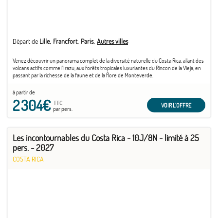
Départ de
Lille
Francfort
Paris
Autres villes
Venez découvrir un panorama complet de la diversité naturelle du Costa Rica, allant des
volcans actifs comme l'Irazu, aux forêts tropicales luxuriantes du Rincon de la Vieja, en
passant par la richesse de la faune et de la flore de Monteverde.
à partir de
2 304€
TTC
VOIR L'OFFRE
par pers.
Les incontournables du Costa Rica - 10J/8N - limité à 25
pers. - 2027
COSTA RICA