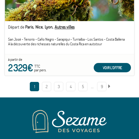
Départ de
Paris
Nice
Lyon
Autres villes
San José - Tenorio - Caño Negro - Sarapiqui - Turrialba - Los Santos - Costa Ballena
A la découverte des richesses naturelles du Costa Rica en autotour
à partir de
2 329€
TTC
VOIR L'OFFRE
par pers.
…
1
2
3
4
5
9