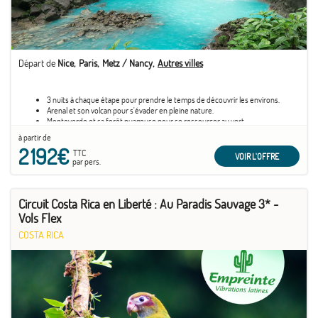
Départ de
Nice
Paris
Metz / Nancy
Autres villes
3 nuits à chaque étape pour prendre le temps de découvrir les environs.
Arenal et son volcan pour s'évader en pleine nature.
Monteverde et sa forêt nuageuse pour se ressourcer au vert.
Dominical et sa plage pour se reposer au bord de l'océan.
à partir de
Des établissements au cœur d'une végétation luxuriante, pour des moments
2 192€
de zénitude.
TTC
VOIR L'OFFRE
par pers.
Merci de bien renseigner en premier voyageur le conducteur principal
Circuit Costa Rica en Liberté : Au Paradis Sauvage 3* -
Vols Flex
COSTA RICA