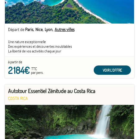
Départ de
Paris
Nice
Lyon
Autres villes
Une nature exceptionnelle
Des expériences et découvertes inoubliables
La liberté de vos activités chaque jour
à partir de
2 184€
TTC
VOIR L'OFFRE
par pers.
Autotour Essentiel Zénitude au Costa Rica
COSTA RICA