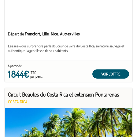
Départ de
Francfort
Lille
Nice
Autres villes
Laissez-vous surprendre par la douceur de vivre du Costa Rica, sa nature sauvage et
authentique, la gentillesse de ses habitants.
à partir de
1 844€
TTC
VOIR L'OFFRE
par pers.
Circuit Beautés du Costa Rica et extension Puntarenas
COSTA RICA