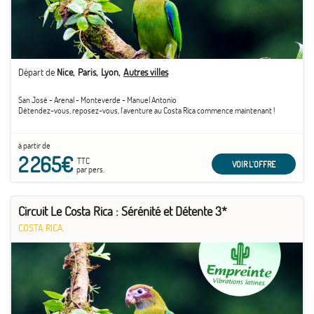
Départ de
Nice
Paris
Lyon
Autres villes
San José - Arenal - Monteverde - Manuel Antonio
Détendez-vous, reposez-vous, l´aventure au Costa Rica commence maintenant !
à partir de
2 265€
TTC
VOIR L'OFFRE
par pers.
Circuit Le Costa Rica : Sérénité et Détente 3*
COSTA RICA