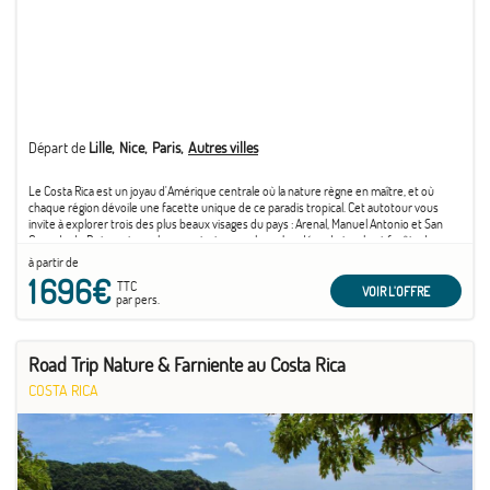
Départ de
Lille
Nice
Paris
Autres villes
Le Costa Rica est un joyau d'Amérique centrale où la nature règne en maître, et où
chaque région dévoile une facette unique de ce paradis tropical. Cet autotour vous
invite à explorer trois des plus beaux visages du pays : Arenal, Manuel Antonio et San
Gerardo de Dota, entre volcans majestueux, plages bordées de jungle et forêts de
nuages mystérieuses.
à partir de
1 696€
TTC
VOIR L'OFFRE
par pers.
Road Trip Nature & Farniente au Costa Rica
COSTA RICA