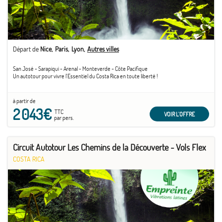
Départ de
Nice
Paris
Lyon
Autres villes
San José - Sarapiqui - Arenal - Monteverde - Côte Pacifique
Un autotour pour vivre l'Essentiel du Costa Rica en toute liberté !
à partir de
2 043€
TTC
VOIR L'OFFRE
par pers.
Circuit Autotour Les Chemins de la Découverte - Vols Flex
COSTA RICA