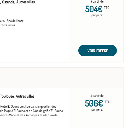
à partir de
Ostende
Autres villes
504€
TTC
par pers.
ou au Spa de l'hôtel.
sferts inclus
VOIR L'OFFRE
à partir de
Toulouse
Autres villes
506€
TTC
Hotel El Gouna se situe dans le quartier des
par pers.
de Plage d'El Gouna et de Club de golf d'El-Gouna.
 Sainte-Marie et des Archanges et à 6,7 km de