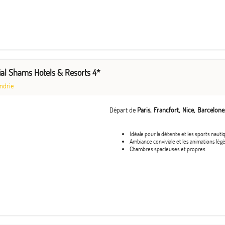
ial Shams Hotels & Resorts 4*
ndrie
Départ de
Paris
Francfort
Nice
Barcelone
Idéale pour la détente et les sports nauti
Ambiance conviviale et les animations lég
Chambres spacieuses et propres