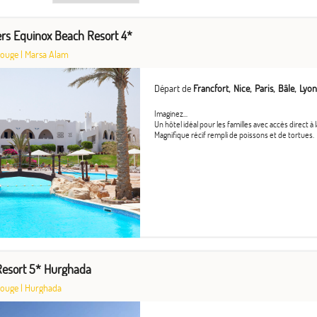
rs Equinox Beach Resort 4*
Rouge
|
Marsa Alam
Départ de
Francfort
Nice
Paris
Bâle
Lyon
Imaginez...
Un hôtel idéal pour les familles avec accès direct à 
Magnifique récif rempli de poissons et de tortues.
Resort 5* Hurghada
Rouge
|
Hurghada