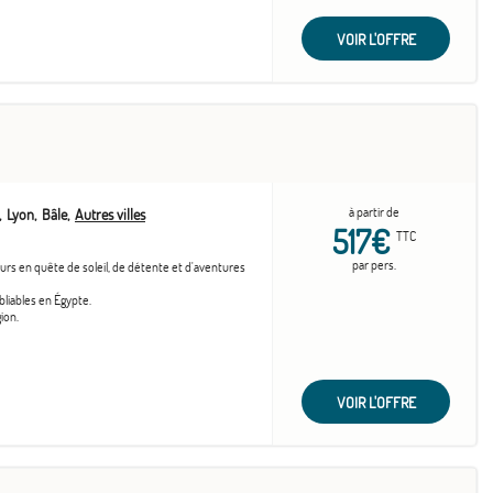
VOIR L'OFFRE
à partir de
Lyon
Bâle
Autres villes
517€
TTC
par pers.
eurs en quête de soleil, de détente et d'aventures
bliables en Égypte.
ion.
VOIR L'OFFRE