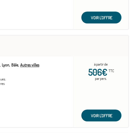
VOIR L'OFFRE
à partir de
Lyon
Bâle
Autres villes
506€
TTC
par pers.
ques.
ères
VOIR L'OFFRE