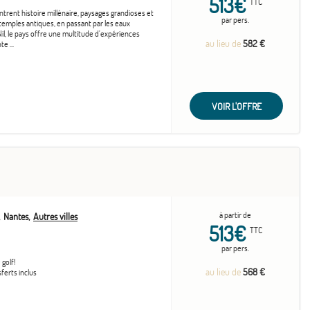
513€
TTC
trent histoire millénaire, paysages grandioses et
par pers.
temples antiques, en passant par les eaux
 Nil, le pays offre une multitude d'expériences
au lieu de
582 €
e ...
VOIR L'OFFRE
à partir de
Nantes
Autres villes
513€
TTC
par pers.
golf!
au lieu de
568 €
sferts inclus