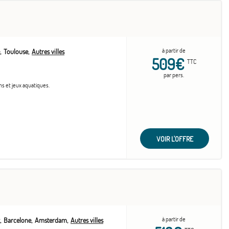
à partir de
Toulouse
Autres villes
509€
TTC
par pers.
ns et jeux aquatiques.
VOIR L'OFFRE
à partir de
Barcelone
Amsterdam
Autres villes