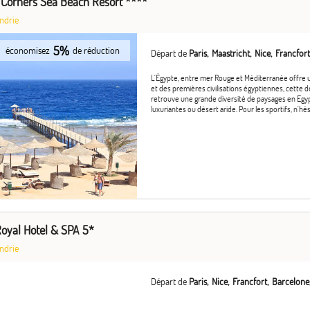
 Corners Sea Beach Resort ****
ndrie
5%
économisez
de réduction
Départ de
Paris
Maastricht
Nice
Francfort
L'Égypte, entre mer Rouge et Méditerranée offre 
et des premières civilisations égyptiennes, cette d
retrouve une grande diversité de paysages en Egyp
luxuriantes ou désert aride. Pour les sportifs, n'hési
oyal Hotel & SPA 5*
ndrie
Départ de
Paris
Nice
Francfort
Barcelone