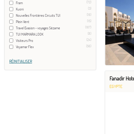
(72)
Fram
(3)
Kuoni
(19)
Nouvelles Frontières Circuits TUI
(15)
Plein Vent
(167)
Travel Evasion - voyages Sézame
(8)
TUI MARMARA LOOK
(24)
Visiteurs Pro
(56)
Voyamar Flex
RÉINITIALISER
Fanadir Hot
EGYPTE