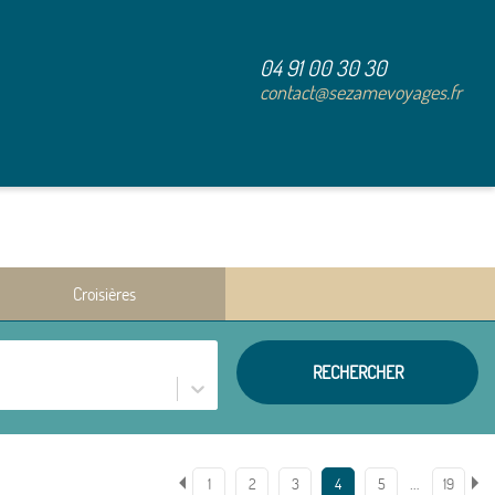
04 91 00 30 30
contact@sezamevoyages.fr
Croisières
RECHERCHER
…
1
2
3
4
5
19