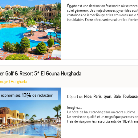
Égypte est une destination fascinante où se rencon
soleil généreux. Des majestueuses pyramides aux 
cristallines de la mer Rouge et les croisières sur le
inoubliables. Entre découvertes culturelles, farnient
er Golf & Resort 5* El Gouna Hurghada
Rouge
|
Hurghada
10%
économisez
de réduction
Départ de
Nice
Paris
Lyon
Bâle
Toulouse
Imaginez …
Un hôtel de haut standing dans un cadre sublime.
Un service de qualité et un magnifique parcours de 
Frais de visa pour les ressortissants de l'UE et tran