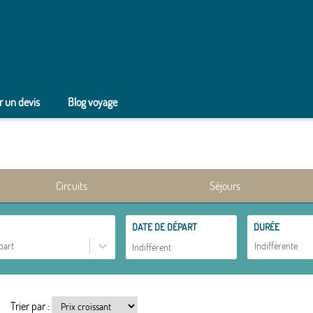
 un devis
Blog voyage
Circuits
Séjours
DATE DE DÉPART
DURÉE
part
Indifférente
Trier par :