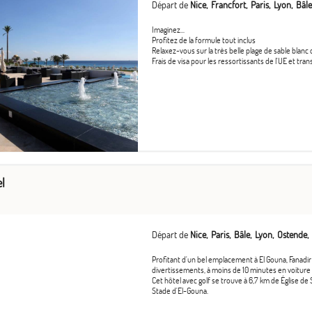
Départ de
Nice
Francfort
Paris
Lyon
Bâle
Imaginez...
Profitez de la formule tout inclus
Relaxez-vous sur la très belle plage de sable blanc 
Frais de visa pour les ressortissants de l'UE et tran
el
Départ de
Nice
Paris
Bâle
Lyon
Ostende
Profitant d'un bel emplacement à El Gouna, Fanadir 
divertissements, à moins de 10 minutes en voiture 
Cet hôtel avec golf se trouve à 6,7 km de Église de
Stade d'El-Gouna.