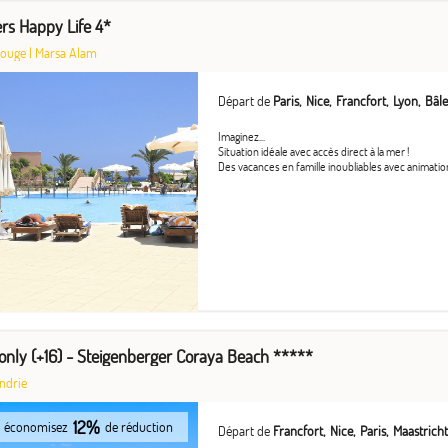
rs Happy Life 4*
Rouge
|
Marsa Alam
Départ de
Paris
Nice
Francfort
Lyon
Bâle
Imaginez...
Situation idéale avec accès direct à la mer !
Des vacances en famille inoubliables avec animatio
 only (+16) - Steigenberger Coraya Beach *****
ndrie
12%
économisez
de réduction
Départ de
Francfort
Nice
Paris
Maastricht