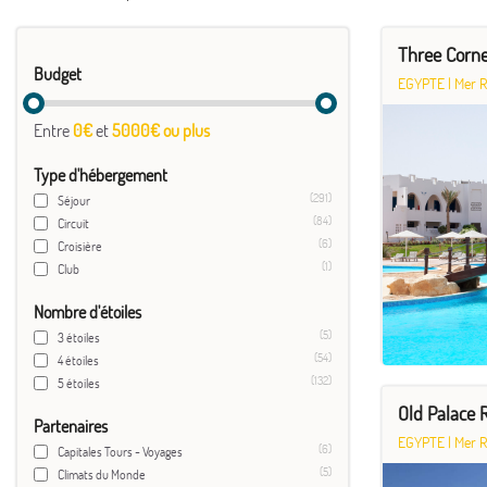
Three Corne
Budget
EGYPTE
|
Mer 
Entre
0€
et
5000€ ou plus
Type d'hébergement
(291)
Séjour
(84)
Circuit
(6)
Croisière
(1)
Club
Nombre d'étoiles
(5)
3 étoiles
(54)
4 étoiles
(132)
5 étoiles
Old Palace 
Partenaires
EGYPTE
|
Mer 
(6)
Capitales Tours - Voyages
(5)
Climats du Monde