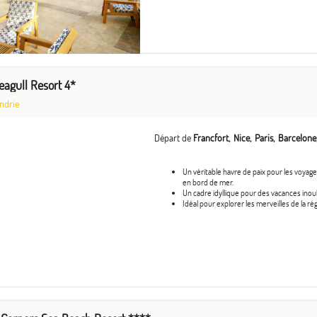
agull Resort 4*
ndrie
Départ de
Francfort
Nice
Paris
Barcelone
Un véritable havre de paix pour les voyag
en bord de mer.
Un cadre idyllique pour des vacances inou
Idéal pour explorer les merveilles de la rég