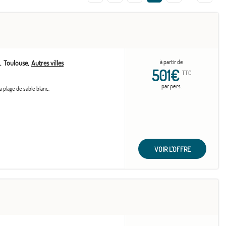
à partir de
Toulouse
Autres villes
501€
TTC
par pers.
la plage de sable blanc.
VOIR L'OFFRE