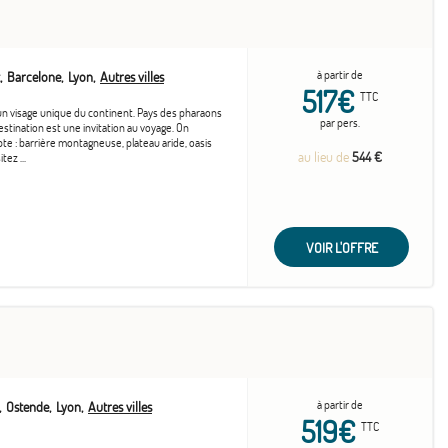
à partir de
Barcelone
Lyon
Autres villes
517€
TTC
un visage unique du continent. Pays des pharaons
par pers.
estination est une invitation au voyage. On
te : barrière montagneuse, plateau aride, oasis
au lieu de
544 €
tez ...
VOIR L'OFFRE
à partir de
Ostende
Lyon
Autres villes
519€
TTC