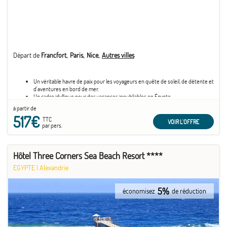
Départ de
Francfort
Paris
Nice
Autres villes
Un véritable havre de paix pour les voyageurs en quête de soleil, de détente et
d'aventures en bord de mer.
Un cadre idyllique pour des vacances inoubliables en Égypte.
Idéal pour explorer les merveilles de la région.
à partir de
517€
TTC
VOIR L'OFFRE
par pers.
Hôtel Three Corners Sea Beach Resort ****
EGYPTE
|
Alexandrie
5%
économisez
de réduction