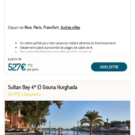
Départ de
Nice
Paris
Francfort
Autres villes
Un cadre parfait pour des vacances mêlant détente et divertissement.
Idéalement placé à proximité de plages de sable doré.
Une option facilement accessible pour les voyageurs.
à partir de
527€
TTC
VOIR L'OFFRE
par pers.
Sultan Bey 4* El Gouna Hurghada
EGYPTE
|
Alexandrie