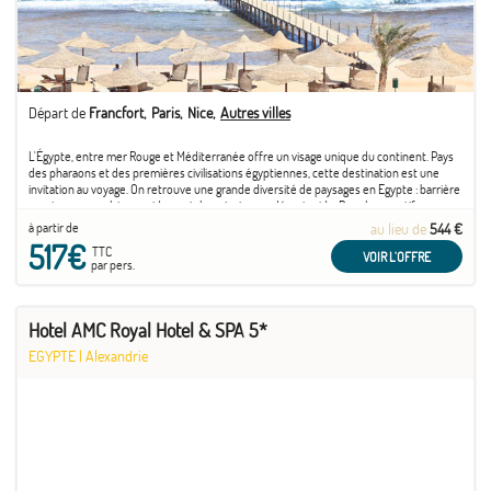
Départ de
Francfort
Paris
Nice
Autres villes
L'Égypte, entre mer Rouge et Méditerranée offre un visage unique du continent. Pays
des pharaons et des premières civilisations égyptiennes, cette destination est une
invitation au voyage. On retrouve une grande diversité de paysages en Egypte : barrière
montagneuse, plateau aride, oasis luxuriantes ou désert aride. Pour les sportifs,
n'hésitez ...
à partir de
au lieu de
544 €
517€
TTC
VOIR L'OFFRE
par pers.
Hotel AMC Royal Hotel & SPA 5*
EGYPTE
|
Alexandrie