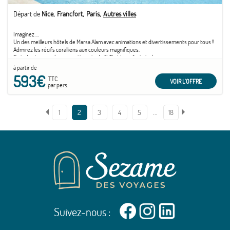
Départ de
Nice
Francfort
Paris
Autres villes
Imaginez …
Un des meilleurs hôtels de Marsa Alam avec animations et divertissements pour tous !!
Admirez les récifs coralliens aux couleurs magnifiques.
Frais de visa pour les ressortissants de l'UE et transferts inclus
à partir de
593€
TTC
VOIR L'OFFRE
par pers.
…
1
2
3
4
5
18
Suivez-nous :