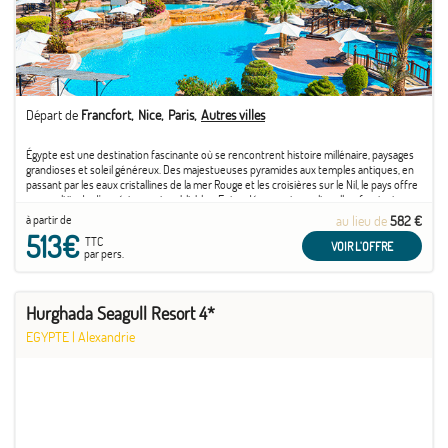
Départ de
Francfort
Nice
Paris
Autres villes
Égypte est une destination fascinante où se rencontrent histoire millénaire, paysages
grandioses et soleil généreux. Des majestueuses pyramides aux temples antiques, en
passant par les eaux cristallines de la mer Rouge et les croisières sur le Nil, le pays offre
une multitude d'expériences inoubliables. Entre découvertes culturelles, farniente ...
à partir de
au lieu de
582 €
513€
TTC
VOIR L'OFFRE
par pers.
Hurghada Seagull Resort 4*
EGYPTE
|
Alexandrie