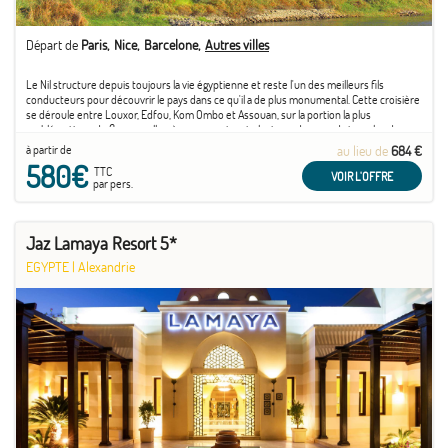
Départ de
Paris
Nice
Barcelone
Autres villes
Le Nil structure depuis toujours la vie égyptienne et reste l'un des meilleurs fils
conducteurs pour découvrir le pays dans ce qu'il a de plus monumental. Cette croisière
se déroule entre Louxor, Edfou, Kom Ombo et Assouan, sur la portion la plus
emblématique du fleuve, celle où se concentrent plusieurs des grands temples de
l'Égypte ancienne. On ...
à partir de
au lieu de
684 €
580€
TTC
VOIR L'OFFRE
par pers.
Jaz Lamaya Resort 5*
EGYPTE
|
Alexandrie