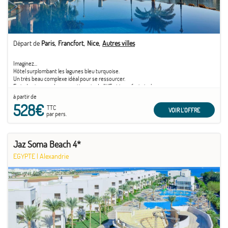
Départ de
Paris
Francfort
Nice
Autres villes
Imaginez...
Hôtel surplombant les lagunes bleu turquoise.
Un très beau complexe idéal pour se ressourcer.
Frais de visa pour les ressortissants de l'UE et transferts inclus
à partir de
528€
TTC
VOIR L'OFFRE
par pers.
Jaz Soma Beach 4*
EGYPTE
|
Alexandrie