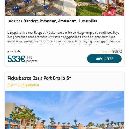
Départ de
Francfort
Rotterdam
Amsterdam
Autres villes
L'Égypte, entre mer Rouge et Méditerranée offre un visage unique du continent. Pays
des pharaons et des premières civilisations égyptiennes, cette destination est une
invitation au voyage. On retrouve une grande diversité de paysages en Egypte : barrière
montagneuse, plateau aride, oasis luxuriantes ou désert aride. Pour les sportifs,
n'hésitez ...
à partir de
au lieu de
609 €
533€
TTC
VOIR L'OFFRE
par pers.
Pickalbatros Oasis Port Ghalib 5*
EGYPTE
|
Alexandrie