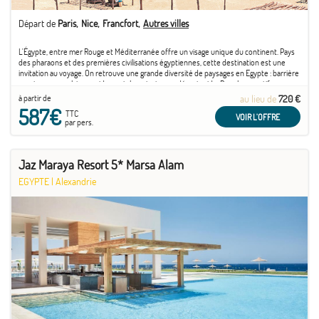
Départ de
Paris
Nice
Francfort
Autres villes
L'Égypte, entre mer Rouge et Méditerranée offre un visage unique du continent. Pays
des pharaons et des premières civilisations égyptiennes, cette destination est une
invitation au voyage. On retrouve une grande diversité de paysages en Egypte : barrière
montagneuse, plateau aride, oasis luxuriantes ou désert aride. Pour les sportifs,
n'hésitez ...
à partir de
au lieu de
720 €
587€
TTC
VOIR L'OFFRE
par pers.
Jaz Maraya Resort 5* Marsa Alam
EGYPTE
|
Alexandrie