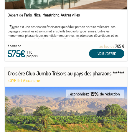
Départ de
Paris
Nice
Maastricht
Autres villes
L'Égypte est une destination fascinante qui séduit par son histoire millénaire, ses
paysages diversifiés et son climat ensoleillé tout au long de l'année. Entre les
monuments pharaoniques mondialement connus, les étendues désertiques et les
plages bordées par la Mer Rouge, le pays offre un mélange unique de culture,
d'aventure et de détente. ...
à partir de
au lieu de
705 €
575€
TTC
VOIR L'OFFRE
par pers.
Croisière Club Jumbo Trésors au pays des pharaons *****
EGYPTE
|
Alexandrie
15%
économisez
de réduction