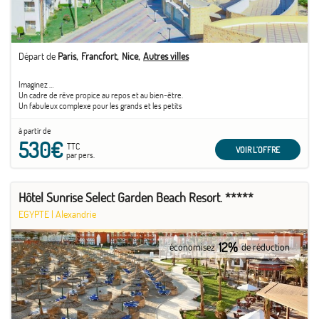
Départ de
Paris
Francfort
Nice
Autres villes
Imaginez …
Un cadre de rêve propice au repos et au bien-être.
Un fabuleux complexe pour les grands et les petits
à partir de
530€
TTC
VOIR L'OFFRE
par pers.
Hôtel Sunrise Select Garden Beach Resort. *****
EGYPTE
|
Alexandrie
12%
économisez
de réduction