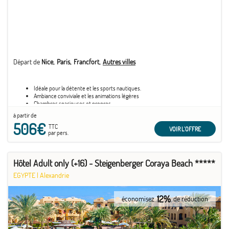
Départ de
Nice
Paris
Francfort
Autres villes
Idéale pour la détente et les sports nautiques.
Ambiance conviviale et les animations légères
Chambres spacieuses et propres
à partir de
506€
TTC
VOIR L'OFFRE
par pers.
Hôtel Adult only (+16) - Steigenberger Coraya Beach *****
EGYPTE
|
Alexandrie
12%
économisez
de réduction