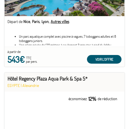
Départ de
Nice
Paris
Lyon
Autres villes
Un parc aquatique complet avec piscine à vagues, 7 toboggans adultes et 8
toboggans juniors.
Une plage privée de 120 mètres à seulement 3 minutes à pied du lobby.
L'île artificielle Sea Cay, un espace ludique spécialement conçu pour les
à partir de
enfants.
543€
Une variété de restaurants et de bars répartis dans tout le complexe.
TTC
VOIR L'OFFRE
par pers.
Hôtel Regency Plaza Aqua Park & Spa 5*
EGYPTE
|
Alexandrie
12%
économisez
de réduction