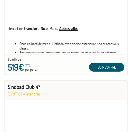
Départ de
Francfort
Nice
Paris
Autres villes
Situé en bord de mer à Hurghada, avec piscine extérieure, spa et accès aux
plages.
Restaurants variés, animations, sports nautiques et activités de détente.
Chambres spacieuses et bien équipées, service de qualité et personnel
à partir de
accueillant.
519€
TTC
VOIR L'OFFRE
par pers.
Sindbad Club 4*
EGYPTE
|
Alexandrie