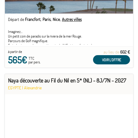
Départ de
Francfort
Paris
Nice
Autres villes
Imaginez...
Un petit coin de paradis sur la riviera de la mer Rouge.
Parcours de Golf magnifique.
Frais de visa pour les ressortissants de l'UE et transferts inclus
à partir de
au lieu de
602 €
565€
TTC
VOIR L'OFFRE
par pers.
Naya découverte au Fil du Nil en 5* (NL) - 8J/7N - 2027
EGYPTE
|
Alexandrie