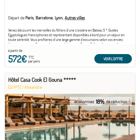
Départ de
Paris
Barcelone
Lyon
Autres villes
Venez découvrir les merveilles du Nil lors d'une croisière en Bateau 5 *. Guides
Egyptologues francophones et représentant disponibles à bord pour un séjour en
toute sérénité. Vous profiterez d'une large gamme d'excursions selon vos envies.
Votre programme : Du samedi au samedi : Louxor - Esna - Edfou - Assouan - Kom
Ombo – Louxor
à partir de
572€
TTC
VOIR L'OFFRE
par pers.
Hôtel Casa Cook El Gouna *****
EGYPTE
|
Alexandrie
18%
économisez
de réduction