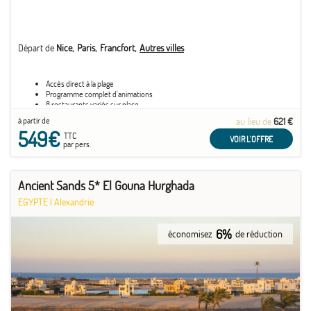
Départ de
Nice
Paris
Francfort
Autres villes
Accès direct à la plage
Programme complet d'animations
8 restaurants variés sur place
à partir de
au lieu de
621 €
549€
TTC
VOIR L'OFFRE
par pers.
Ancient Sands 5* El Gouna Hurghada
EGYPTE
|
Alexandrie
6%
économisez
de réduction