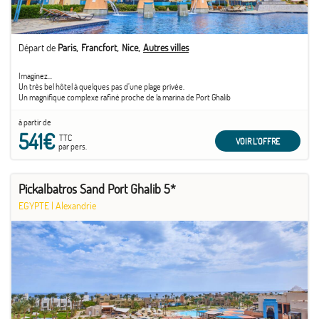
Départ de
Paris
Francfort
Nice
Autres villes
Imaginez...
Un très bel hôtel à quelques pas d’une plage privée.
Un magnifique complexe rafiné proche de la marina de Port Ghalib
à partir de
541€
TTC
VOIR L'OFFRE
par pers.
Pickalbatros Sand Port Ghalib 5*
EGYPTE
|
Alexandrie