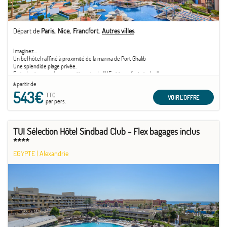
Départ de
Paris
Nice
Francfort
Autres villes
Imaginez...
Un bel hôtel raffiné à proximité de la marina de Port Ghalib
Une splendide plage privée.
Frais de visa pour les ressortissants de l'UE et transferts inclus!!
à partir de
543€
TTC
VOIR L'OFFRE
par pers.
TUI Sélection Hôtel Sindbad Club - Flex bagages inclus
****
EGYPTE
|
Alexandrie