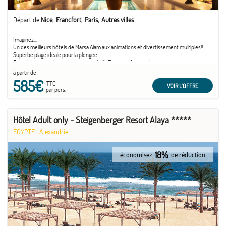
Départ de
Nice
Francfort
Paris
Autres villes
Imaginez...
Un des meilleurs hôtels de Marsa Alam aux animations et divertissement multiples!!
Superbe plage idéale pour la plongée.
Frais de visa pour les ressortissants de l'UE et transferts inclus
à partir de
585€
TTC
VOIR L'OFFRE
par pers.
Hôtel Adult only - Steigenberger Resort Alaya *****
EGYPTE
|
Alexandrie
18%
économisez
de réduction