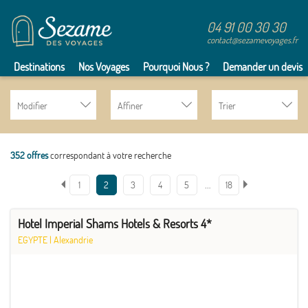
04 91 00 30 30
contact@sezamevoyages.fr
Destinations
Nos Voyages
Pourquoi Nous ?
Demander un devis
Modifier
Affiner
Trier
352 offres
correspondant à votre recherche
…
1
2
3
4
5
18
Hotel Imperial Shams Hotels & Resorts 4*
EGYPTE
|
Alexandrie