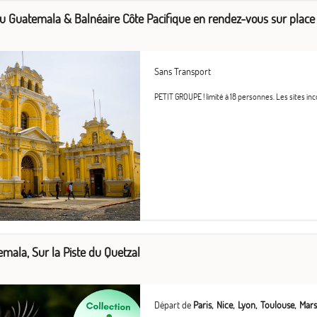
Prévoir un sac souple avec votre nécessaire pour le 
susceptibles d'être acheminées par voie terrestre 
du Guatemala & Balnéaire Côte Pacifique en rendez-vous sur place 
compagnie aérienne).
Sans Transport
PETIT GROUPE ! limité à 18 personnes. Les sites inco
emala, Sur la Piste du Quetzal
Départ de
Paris
Nice
Lyon
Toulouse
Mars