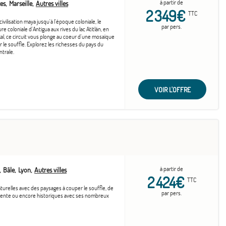
à partir de
es
Marseille
Autres villes
2 349€
TTC
civilisation maya jusqu'à l'époque coloniale, le
par pers.
re coloniale d'Antigua aux rives du lac Atitlán, en
kal, ce circuit vous plonge au coeur d'une mosaïque
 le souffle. Explorez les richesses du pays du
ntrale.
VOIR L'OFFRE
à partir de
Bâle
Lyon
Autres villes
2 424€
TTC
urelles avec des paysages à couper le souffle, de
par pers.
résente ou encore historiques avec ses nombreux