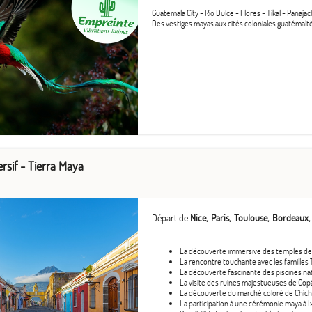
Guatemala City - Rio Dulce - Flores - Tikal - Panajac
Des vestiges mayas aux cités coloniales guatémalt
rsif - Tierra Maya
Départ de
Nice
Paris
Toulouse
Bordeaux
La découverte immersive des temples de Ti
La rencontre touchante avec les familles T
La découverte fascinante des piscines n
La visite des ruines majestueuses de Cop
La découverte du marché coloré de Chichi
La participation à une cérémonie maya à I