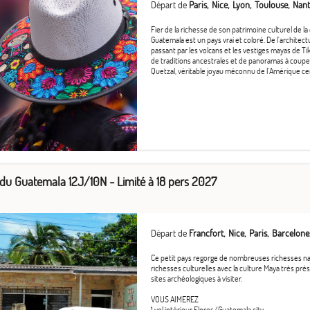
Départ de
Paris
Nice
Lyon
Toulouse
Nant
Fier de la richesse de son patrimoine culturel de la 
Guatemala est un pays vrai et coloré. De l'architectu
passant par les volcans et les vestiges mayas de Ti
de traditions ancestrales et de panoramas à couper
Quetzal, véritable joyau méconnu de l'Amérique ce
du Guatemala 12J/10N - Limité à 18 pers 2027
Départ de
Francfort
Nice
Paris
Barcelone
Ce petit pays regorge de nombreuses richesses nat
richesses culturelles avec la culture Maya très p
sites archéologiques à visiter.
VOUS AIMEREZ
1 vol intérieur Flores/Guatemala city,