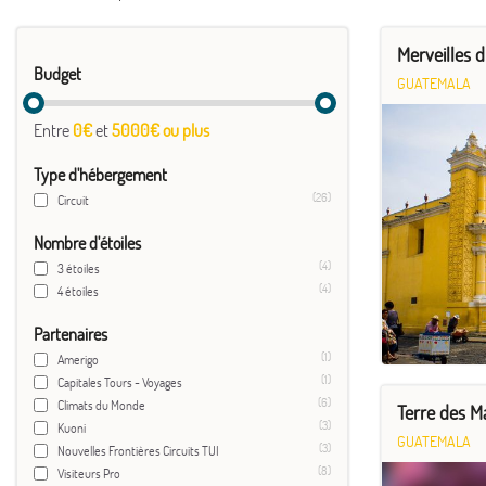
Merveilles 
Budget
GUATEMALA
Entre
0€
et
5000€ ou plus
Type d'hébergement
(26)
Circuit
Nombre d'étoiles
(4)
3 étoiles
(4)
4 étoiles
Partenaires
(1)
Amerigo
(1)
Capitales Tours - Voyages
(6)
Climats du Monde
Terre des M
(3)
Kuoni
GUATEMALA
(3)
Nouvelles Frontières Circuits TUI
(8)
Visiteurs Pro