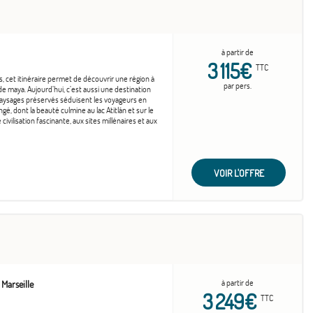
à partir de
3 115€
TTC
s, cet itinéraire permet de découvrir une région à
par pers.
e maya. Aujourd’hui, c’est aussi une destination
paysages préservés séduisent les voyageurs en
é, dont la beauté culmine au lac Atitlán et sur le
civilisation fascinante, aux sites millénaires et aux
VOIR L'OFFRE
à partir de
Marseille
3 249€
TTC