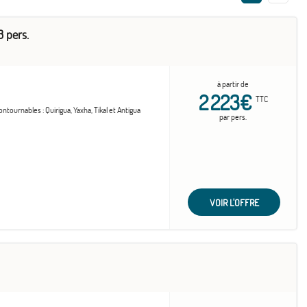
8 pers.
à partir de
2 223€
TTC
ntournables : Quirigua, Yaxha, Tikal et Antigua
par pers.
VOIR L'OFFRE