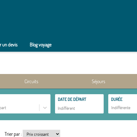
 un devis
Blog voyage
Circuits
Séjours
DATE DE DÉPART
DURÉE
part
Indifférente
Trier par :