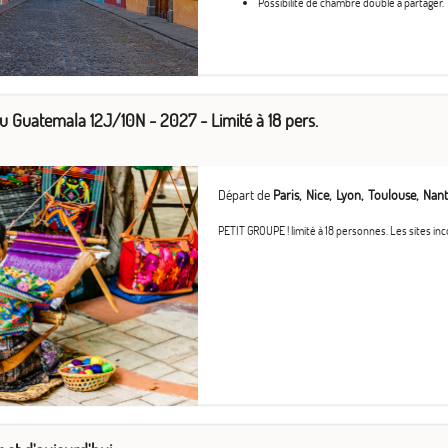
Possibilité de chambre double à partager.
du Guatemala 12J/10N - 2027 - Limité à 18 pers.
Départ de
Paris
Nice
Lyon
Toulouse
Nant
PETIT GROUPE ! limité à 18 personnes. Les sites inco