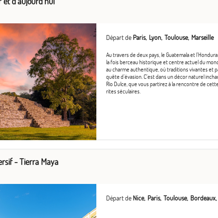
 et d'aujourd'hui
Départ de
Paris
Lyon
Toulouse
Marseille
Au travers de deux pays, le Guatemala et l’Hondura
la fois berceau historique et centre actuel du mond
au charme authentique, où traditions vivantes et 
quête d’évasion. C’est dans un décor naturel inchang
Río Dulce, que vous partirez à la rencontre de cette 
rites séculaires.
rsif - Tierra Maya
Départ de
Nice
Paris
Toulouse
Bordeaux