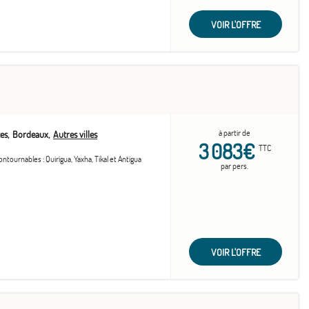
VOIR L'OFFRE
à partir de
es
Bordeaux
Autres villes
3 083€
TTC
ntournables : Quirigua, Yaxha, Tikal et Antigua
par pers.
VOIR L'OFFRE