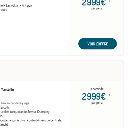
2 999€
TTC
hel - Lac Atitlan - Antigua
par pers.
èques !
VOIR L'OFFRE
à partir de
Marseille
2 999€
TTC
par pers.
kal au cur de la jungle.
zutujils.
aturelles turquoise de Semuc Champey.
án.
castenango, le plus réputé dAmérique centrale.
ximché.