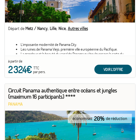
Départ de
Metz / Nancy
Lille
Nice
Autres villes
L'imposante modernité de Panama City.
Les ruines de Panama Viejo, première ville européenne du Pacifique.
La grandeur et la beauté du canal de Panama qui bouleversera la carte du
monde à tout jamais.
à partir de
Rencontre avec la communauté des Emberas.
2 324€
Découvrir les plaisirs balnéaires au bord d'une plage de sable fin.
TTC
VOIR L'OFFRE
par pers.
Circuit Panama authentique entre océans et jungles
(maximum 16 participants) ****
PANAMA
20%
économisez
de réduction