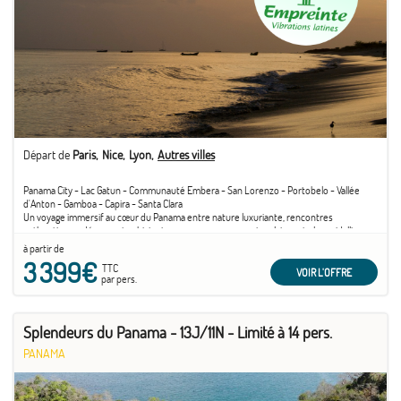
Départ de
Paris
Nice
Lyon
Autres villes
Panama City - Lac Gatun - Communauté Embera - San Lorenzo - Portobelo - Vallée
d'Anton - Gamboa - Capira - Santa Clara
Un voyage immersif au cœur du Panama entre nature luxuriante, rencontres
authentiques, découvertes historiques, panoramas spectaculaires et plages idylliques.
à partir de
3 399€
TTC
VOIR L'OFFRE
par pers.
Splendeurs du Panama - 13J/11N - Limité à 14 pers.
PANAMA