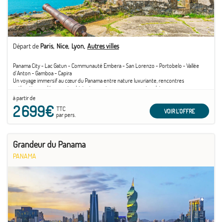
Départ de
Paris
Nice
Lyon
Autres villes
Panama City - Lac Gatun - Communauté Embera - San Lorenzo - Portobelo - Vallée
d'Anton - Gamboa - Capira
Un voyage immersif au cœur du Panama entre nature luxuriante, rencontres
authentiques, découvertes historiques et panoramas spectaculaires
à partir de
2 699€
TTC
VOIR L'OFFRE
par pers.
Grandeur du Panama
PANAMA