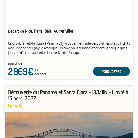
Départ de
Nice
Paris
Bâle
Autres villes
Ce circuit “en étoile”, basé à Panama City vous permettra de découvrir les sites d'intérêt
majeur de ce petit pays d'Amérique Centrale, vous terminerez ce circuit par quelques
jours de détente à à Santa Clara sur la côte Pacifique.
à partir de
2 869€
TTC
VOIR L'OFFRE
par pers.
Découverte du Panama et Santa Clara - 13J/11N - Limité à
16 pers. 2027
PANAMA