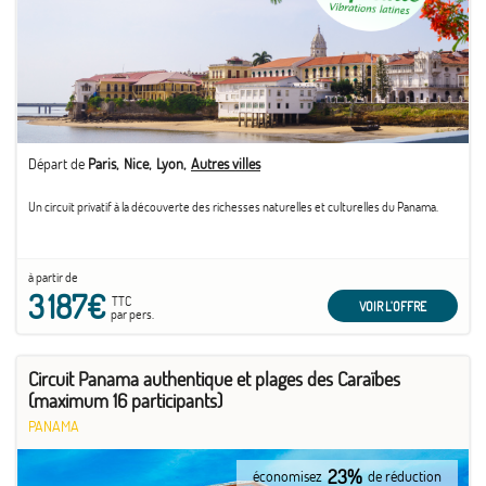
Départ de
Paris
Nice
Lyon
Autres villes
Un circuit privatif à la découverte des richesses naturelles et culturelles du Panama.
à partir de
3 187€
TTC
VOIR L'OFFRE
par pers.
Circuit Panama authentique et plages des Caraïbes
(maximum 16 participants)
PANAMA
23%
économisez
de réduction