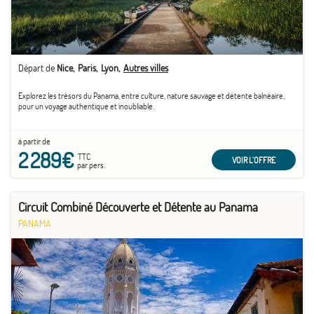
Départ de
Nice
Paris
Lyon
Autres villes
Explorez les trésors du Panama, entre culture, nature sauvage et détente balnéaire,
pour un voyage authentique et inoubliable.
à partir de
2 289€
TTC
VOIR L'OFFRE
par pers.
Circuit Combiné Découverte et Détente au Panama
PANAMA