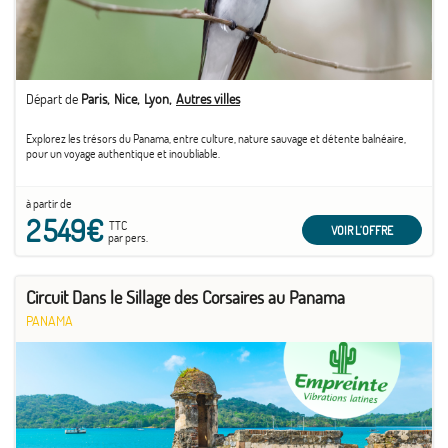
Départ de
Paris
Nice
Lyon
Autres villes
Explorez les trésors du Panama, entre culture, nature sauvage et détente balnéaire,
pour un voyage authentique et inoubliable.
à partir de
2 549€
TTC
VOIR L'OFFRE
par pers.
Circuit Dans le Sillage des Corsaires au Panama
PANAMA