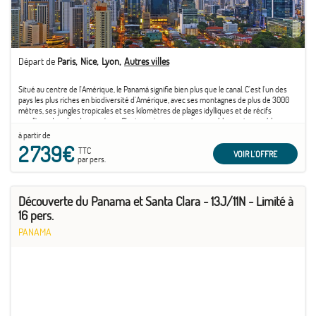
Départ de
Paris
Nice
Lyon
Autres villes
Situé au centre de l'Amérique, le Panamá signifie bien plus que le canal. C'est l'un des
pays les plus riches en biodiversité d'Amérique, avec ses montagnes de plus de 3000
mètres, ses jungles tropicales et ses kilomètres de plages idylliques et de récifs
coralliens dans les deux océans. C'est aussi un pays qui rassemble une incroyable
diversité de métissages : Latinos, Européens, Africains et Asiatiques ne côtoient pas
à partir de
moins de sept groupes amérindiens, qui se distinguent tant par leurs modes de vie que
2 739€
TTC
leurs traditions.
VOIR L'OFFRE
par pers.
Découverte du Panama et Santa Clara - 13J/11N - Limité à
16 pers.
PANAMA