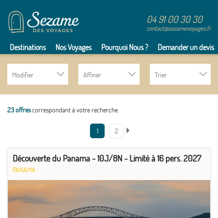
04 91 00 30 30
contact@sezamevoyages.fr
Destinations
Nos Voyages
Pourquoi Nous ?
Demander un devis
Modifier
Affiner
Trier
23 offres
correspondant à votre recherche
1
2
Découverte du Panama - 10J/8N - Limité à 16 pers. 2027
PANAMA