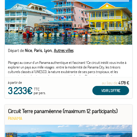
Départ de
Nice
Paris
Lyon
Autres villes
Plongez au coeur d'un Panama authentique et fascinant ! Ce circuit inédit vous invite à
explorer un pays aux mille visages : entre la modernité de Panama City, les trésors
culturels classés à l'UNESCO, la nature exubérante de ses parcs tropicaux, et les
rencontres touchantes avec les communautés locales. Chaque jour vous réserve une
immersion ...
à partir de
au lieu de
4 178 €
3 233€
TTC
VOIR L'OFFRE
par pers.
Circuit Terre panaméenne (maximum 12 participants)
PANAMA