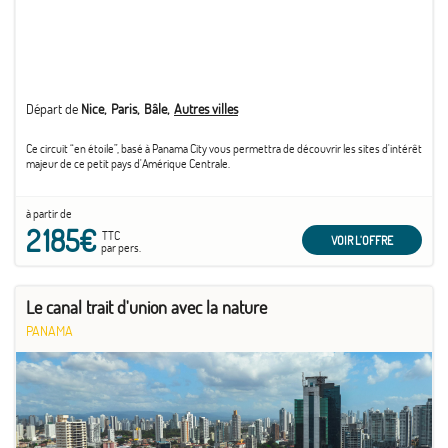
Départ de
Nice
Paris
Bâle
Autres villes
Ce circuit “en étoile”, basé à Panama City vous permettra de découvrir les sites d'intérêt
majeur de ce petit pays d'Amérique Centrale.
à partir de
2 185€
TTC
VOIR L'OFFRE
par pers.
Le canal trait d'union avec la nature
PANAMA