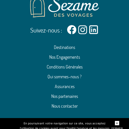
- Expérience immersive et gourmande : Visitez une ferme biologique d’ananas et
déguster l’un des cafés les plus prestigieux au monde.
- Une nature préservée et spectaculaire : Laissez-vous envoûter par les forêts
tropicales luxuriantes, découvrez la vallée de Anton à vélo électrique et explorez les
eaux scintillantes du Golfe de Chiriquí.
Suivez-nous :
Destinations
Nos Engagements
Conditions Générales
Qui sommes-nous ?
Assurances
Nos partenaires
Nous contacter
En poursuivant votre navigation sur ce site, vous acceptez
l'utilisation de cookies ayant pour finalité l'analyse et les mesures
FERMER