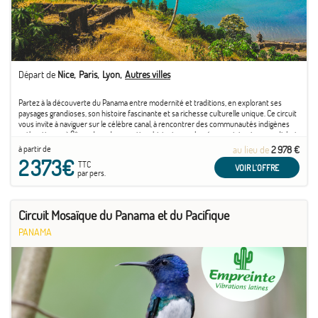
Départ de
Nice
Paris
Lyon
Autres villes
Partez à la découverte du Panama entre modernité et traditions, en explorant ses
paysages grandioses, son histoire fascinante et sa richesse culturelle unique. Ce circuit
vous invite à naviguer sur le célèbre canal, à rencontrer des communautés indigènes
authentiques, à flâner dans des quartiers historiques classés au patrimoine mondial, et
à ...
à partir de
au lieu de
2 978 €
2 373€
TTC
VOIR L'OFFRE
par pers.
Circuit Mosaïque du Panama et du Pacifique
PANAMA