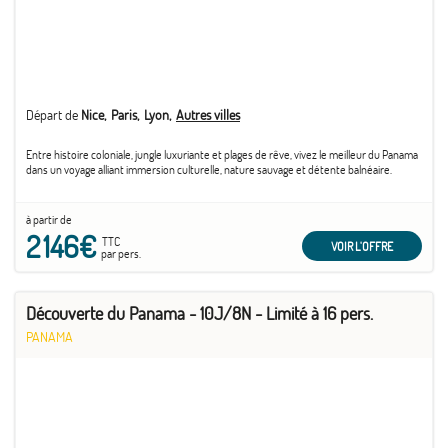
- Visite du charmant village El Valle d’Anton, construit dans un cratère de volcan éteint.
- Fabriquez vous-mêmes votre propre barre de chocolat
Départ de
Nice
Paris
Lyon
Autres villes
Entre histoire coloniale, jungle luxuriante et plages de rêve, vivez le meilleur du Panama
dans un voyage alliant immersion culturelle, nature sauvage et détente balnéaire.
à partir de
2 146€
TTC
VOIR L'OFFRE
par pers.
Découverte du Panama - 10J/8N - Limité à 16 pers.
PANAMA