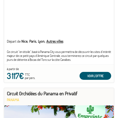
- Observation de la faune et de la flore abondante du Parc National Soberania.
- Visite du charmant village El Valle d’Anton, construit dans un cratère de volcan éteint.
- Fabriquez vous-mêmes votre propre barre de chocolat.
- Fin de circuit à Bocas del Toro.
Départ de
Nice
Paris
Lyon
Autres villes
Ce circuit “en étoile”, basé à Panama City vous permettra de découvrir les sites d'intérêt
majeur de ce petit pays d'Amérique Centrale, vous terminerez ce circuit par quelques
jours de détente à Bocas del Toro sur la côte Caraïbes.
à partir de
3 117€
TTC
VOIR L'OFFRE
par pers.
Circuit Orchidées du Panama en Privatif
PANAMA