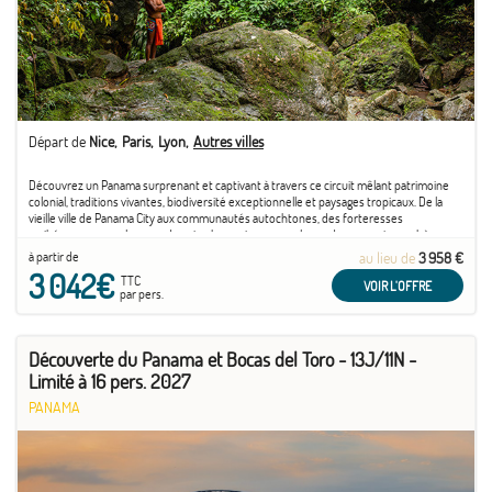
- Visite du charmant village El Valle d’Anton, construit dans un cratère de volcan éteint.
- Fabriquez vous-mêmes votre propre barre de chocolat.
- Fin de circuit à Santa Clara.
Départ de
Nice
Paris
Lyon
Autres villes
Découvrez un Panama surprenant et captivant à travers ce circuit mêlant patrimoine
colonial, traditions vivantes, biodiversité exceptionnelle et paysages tropicaux. De la
vieille ville de Panama City aux communautés autochtones, des forteresses
caribéennes aux volcans endormis, chaque jour vous plonge dans une atmosphère
unique et vibrante. Le ...
à partir de
au lieu de
3 958 €
3 042€
TTC
VOIR L'OFFRE
par pers.
Découverte du Panama et Bocas del Toro - 13J/11N -
Limité à 16 pers. 2027
PANAMA