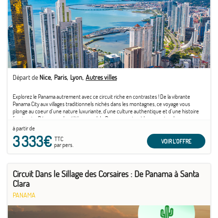
Départ de
Nice
Paris
Lyon
Autres villes
Explorez le Panama autrement avec ce circuit riche en contrastes ! De la vibrante
Panama City aux villages traditionnels nichés dans les montagnes, ce voyage vous
plonge au coeur d'une nature luxuriante, d'une culture authentique et d'une histoire
fascinante. Découvrez le célèbre canal de Panama, partez à la rencontre de
communautés locales, ...
à partir de
3 333€
TTC
VOIR L'OFFRE
par pers.
Circuit Dans le Sillage des Corsaires : De Panama à Santa
Clara
PANAMA