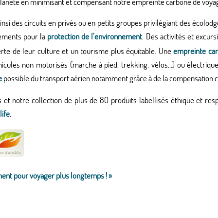
lanète en minimisant et compensant notre empreinte carbone de voya
nsi des circuits en privés ou en petits groupes privilégiant des écolo
ements pour la
protection de l’environnement
. Des activités et excur
te de leur culture et un tourisme plus équitable. Une
empreinte car
hicules non motorisés (marche à pied, trekking, vélos…) ou électri
e
possible du transport aérien notamment grâce à de la compensation ce
t notre collection de plus de 80 produits labellisés éthique et re
life
.
nt pour voyager plus longtemps ! »