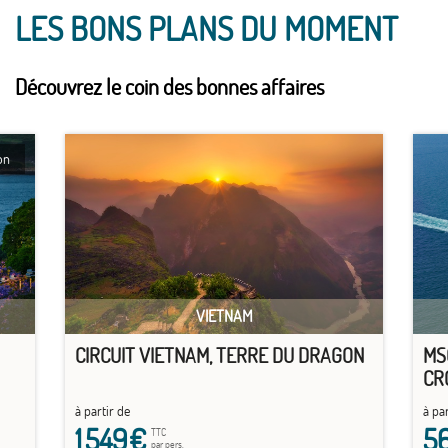
LES BONS PLANS DU MOMENT
Découvrez le coin des bonnes affaires
on
VIETNAM
CIRCUIT VIETNAM, TERRE DU DRAGON
MS
CR
(P
à partir de
à par
1 549
€
5
TTC
par pers.