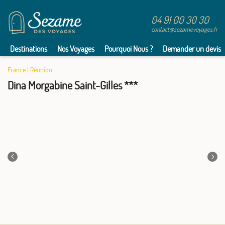
04 91 00 30 30
contact@sezamevoyages.fr
Destinations
Nos Voyages
Pourquoi Nous ?
Demander un devis
France
|
Réunion
Dina Morgabine Saint-Gilles ***