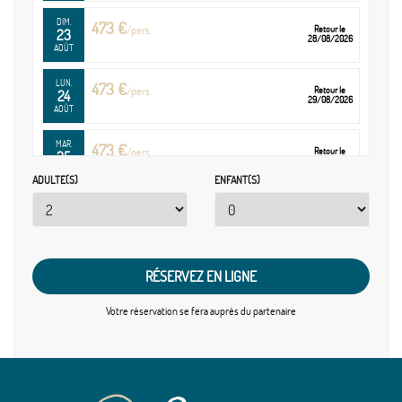
DIM.
473 €
/pers.
Retour le
23
28/08/2026
AOÛT
LUN.
473 €
/pers.
Retour le
24
29/08/2026
AOÛT
MAR.
473 €
/pers.
Retour le
25
30/08/2026
AOÛT
ADULTE(S)
ENFANT(S)
MER.
473 €
/pers.
Retour le
26
31/08/2026
AOÛT
RÉSERVEZ EN LIGNE
Votre réservation se fera
auprès du partenaire