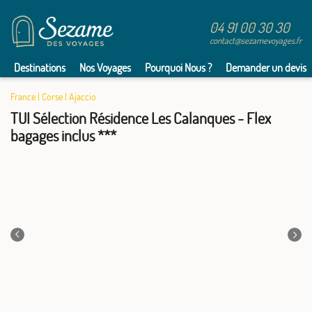
04 91 00 30 30
contact@sezamevoyages.fr
Destinations
Nos Voyages
Pourquoi Nous ?
Demander un devis
France
|
Corse
|
Ajaccio
TUI Sélection Résidence Les Calanques - Flex
bagages inclus ***