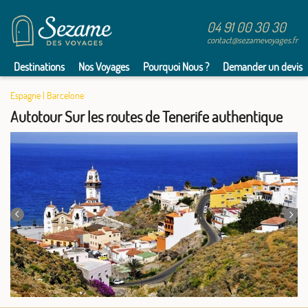
mai 2027
04 91 00 30 30
SAM.
647 €
/pers.
Retour le
01
contact@sezamevoyages.fr
08/05/2027
MAI
Destinations
Nos Voyages
Pourquoi Nous ?
Demander un devis
LUN.
694 €
/pers.
Retour le
03
10/05/2027
MAI
Espagne
|
Barcelone
Autotour Sur les routes de Tenerife authentique
MAR.
634 €
/pers.
Retour le
04
11/05/2027
MAI
MER.
635 €
/pers.
Retour le
05
12/05/2027
MAI
JEU.
660 €
/pers.
Retour le
06
13/05/2027
MAI
VEN.
710 €
/pers.
Retour le
07
14/05/2027
MAI
SAM.