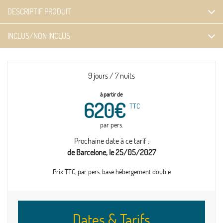
643 €
/pers.
Retour le
08
15/05/2027
DESCRIPTIF PRODUIT
MAI
DIM.
680 €
INCLUS/NON INCLUS
/pers.
Retour le
09
Description
16/05/2027
MAI
Cet autotour à Tenerife débute par la prise en charge de votre
CE PRIX COMPREND
MER.
628 €
véhicule à l'arrivée, pour explorer l'île en toute liberté. Depuis le sud,
/pers.
Retour le
12
9 jours / 7 nuits
19/05/2027
MAI
partez à la
Le vol aller et retour.
découverte de Candelaria et de la vibrante Santa Cruz, avant de
Le forfait taxes et redevances des aéroports.
à partir de
JEU.
620€
660 €
/pers.
Retour le
TTC
rejoindre La Laguna, classée à l'UNESCO, et les paysages
Le séjour en chambre double et formule petit déjeuner.
13
20/05/2027
MAI
verdoyants du parc rural
La location de véhicule catégorie A.
par pers.
d'Anaga. Vous consacrerez également une journée aux panoramas
La taxe de séjour.
VEN.
701 €
/pers.
Retour le
Prochaine date à ce tarif :
14
volcaniques spectaculaires du parc national du Teide. Le voyage se
21/05/2027
MAI
de Barcelone,
le 25/05/2027
poursuit vers le
LES PRIX NE COMPRENNENT PAS
nord, entre villes coloniales comme La Orotava, ambiance maritime
SAM.
659 €
Prix TTC, par pers. base hébergement double
Les frais de dossier.
/pers.
Retour le
15
à Puerto de la Cruz et villages authentiques tels que Masca ou
22/05/2027
MAI
Les taxes de séjour et éventuelles taxes de sortie du territoire.
Garachico. Falaises
Les repas et les boissons non inclus.
impressionnantes, piscines naturelles, plages animées et sites
LUN.
690 €
/pers.
Retour le
Les dépenses d'ordre personnel.
17
24/05/2027
emblématiques rythment cet itinéraire varié.
Dates & Tarifs
MAI
Les excursions et les activités suggérées au programme.