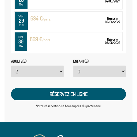
28
04/06/2027
Nuestra Señora de Africa, parc Garcia Sanabria, rues
MAI
commerçantes et bord de mer. Retour et nuit à l'hôtel.
SAM.
634 €
/pers.
Retour le
29
05/06/2027
MAI
JOUR 3 : LA LAGUNA - PARC RURAL D'ANAGA
Petit-déjeuner.
DIM.
669 €
/pers.
Retour le
Suggestion de visites : Visite de San Cristobal de la Laguna,
30
06/06/2027
MAI
première capitale de l'île classée au patrimoine mondial de
l'UNESCO avec ses ruelles colorées, ses églises et ses maisons aux
LUN.
656 €
/pers.
Retour le
ADULTE(S)
ENFANT(S)
31
balcons sculptés. L'après-midi, route panoramique vers le parc
07/06/2027
MAI
rural d'Anaga en passant par El Monte de las Mercedes et ses forêts
de lauriers. Retour à l'hôtel et nuit.
juin 2027
MAR.
628 €
JOUR 4 : PARC NATIONAL DU TEIDE
/pers.
Retour le
01
RÉSERVEZ EN LIGNE
08/06/2027
JUIN
Petit-déjeuner.
Votre réservation se fera
auprès du partenaire
Suggestion de visites : Journée consacrée à la découverte du Parc
MER.
635 €
/pers.
Retour le
02
National du Teide, classé à l'UNESCO. Paysages volcaniques
09/06/2027
JUIN
spectaculaires, formations rocheuses de Garcia et possibilité de
monter en téléphérique à quelques centaines de mètres du
VEN.
655 €
/pers.
Retour le
04
sommet (3715 m). Retour et nuit à l'hôtel.
11/06/2027