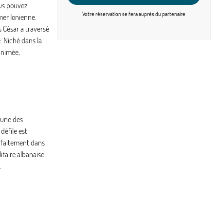
ous pouvez
JEU.
784 €
/pers.
Retour le
08
15/10/2026
Votre réservation se fera
auprès du partenaire
mer Ionienne.
OCT.
s César a traversé
VEN.
804 €
e. Niché dans la
/pers.
Retour le
09
16/10/2026
animée,
OCT.
SAM.
1064 €
/pers.
Retour le
10
17/10/2026
OCT.
DIM.
852 €
/pers.
Retour le
11
18/10/2026
OCT.
l’une des
défile est
LUN.
797 €
/pers.
Retour le
arfaitement dans
12
19/10/2026
OCT.
itaire albanaise
.
MAR.
770 €
/pers.
Retour le
13
20/10/2026
OCT.
MER.
792 €
/pers.
Retour le
14
21/10/2026
OCT.