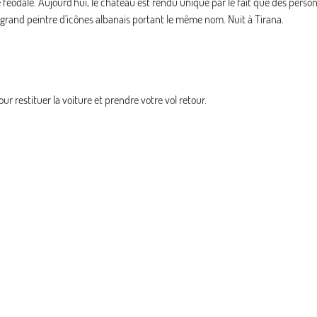
e féodale. Aujourd'hui, le château est rendu unique par le fait que des pers
grand peintre d'icônes albanais portant le même nom. Nuit à Tirana.
ur restituer la voiture et prendre votre vol retour.