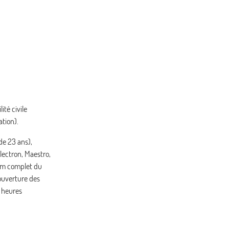
ité civile
ation).
de 23 ans),
lectron, Maestro,
 nom complet du
ouverture des
s heures