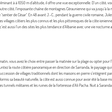
ulminant à à 1050 m d'altitude, il offre une vue exceptionnelle. D’un côté, v
l’autre côté, l’imposante chaîne de montagnes Céraunienne qui va jusqu’à la 
sentier de César". En 48 avant J.-C., pendant la guerre civile romaine, Jule
es villages côtiers les plus connus et les plus pittoresques de la côte ionienn
est aussi l’un des sites les plus tendance d’Albanie avec une vie nocturne 
e matin, vous avez le choix entre passer la matinée sur la plage ou opter pour 
tez la route côtière panoramique en direction de Sarranda, le paysage qui 
 succession de villages traditionnels dont les maisons en pierre s’intègrent p
rmis sa beauté naturelle, la côte est aussi connue pour avoir été la base mil
s tunnels militaires et les ruines de la forteresse d’Ali Pacha. Nuit à Saranda