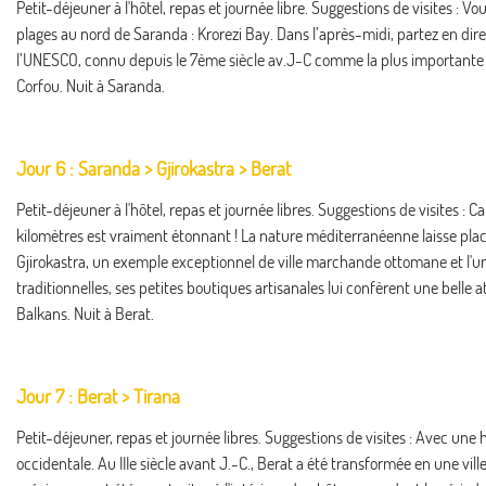
Petit-déjeuner à l'hôtel, repas et journée libre. Suggestions de visites : 
plages au nord de Saranda : Krorezi Bay. Dans l’après-midi, partez en dir
l’UNESCO, connu depuis le 7ème siècle av.J-C comme la plus importante cit
Corfou. Nuit à Saranda.
Jour 6 : Saranda > Gjirokastra > Berat
Petit-déjeuner à l'hôtel, repas et journée libres. Suggestions de visites 
kilomètres est vraiment étonnant ! La nature méditerranéenne laisse plac
Gjirokastra, un exemple exceptionnel de ville marchande ottomane et l'un
traditionnelles, ses petites boutiques artisanales lui confèrent une belle 
Balkans. Nuit à Berat.
Jour 7 : Berat > Tirana
Petit-déjeuner, repas et journée libres. Suggestions de visites : Avec une 
occidentale. Au IIIe siècle avant J.-C., Berat a été transformée en une v