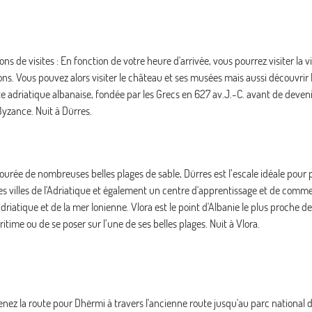
s de visites : En fonction de votre heure d'arrivée, vous pourrez visiter la vi
ons. Vous pouvez alors visiter le château et ses musées mais aussi découvrir
côte adriatique albanaise, fondée par les Grecs en 627 av.J.-C. avant de deven
 Byzance. Nuit à Dürres.
ntourée de nombreuses belles plages de sable, Dürres est l’escale idéale pour 
andes villes de l'Adriatique et également un centre d'apprentissage et de com
iatique et de la mer Ionienne. Vlora est le point d'Albanie le plus proche de l’
itime ou de se poser sur l’une de ses belles plages. Nuit à Vlora.
 Prenez la route pour Dhërmi à travers l'ancienne route jusqu'au parc national 