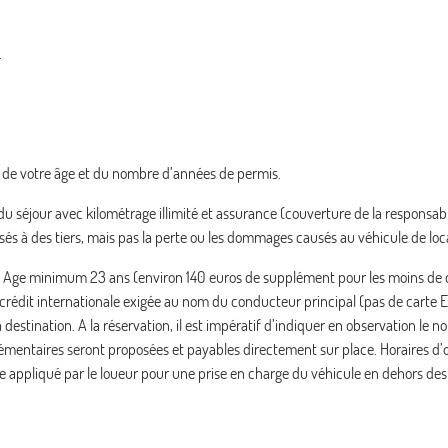
.
ent de votre âge et du nombre d’années de permis.
du séjour avec kilométrage illimité et assurance (couverture de la responsabil
s à des tiers, mais pas la perte ou les dommages causés au véhicule de loc
4h. Age minimum 23 ans (environ 140 euros de supplément pour les moins de 
e crédit internationale exigée au nom du conducteur principal (pas de carte E
à destination. A la réservation, il est impératif d’indiquer en observation le
lémentaires seront proposées et payables directement sur place. Horaires d’
e appliqué par le loueur pour une prise en charge du véhicule en dehors de