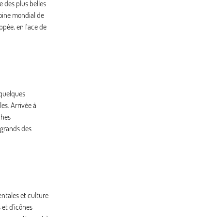
e des plus belles
moine mondial de
JEU.
802 €
/pers.
Retour le
15
uppée, en face de
22/10/2026
OCT.
VEN.
883 €
/pers.
Retour le
16
23/10/2026
OCT.
SAM.
1066 €
/pers.
Retour le
17
 quelques
24/10/2026
OCT.
es. Arrivée à
ches
DIM.
948 €
/pers.
Retour le
18
25/10/2026
s grands des
OCT.
LUN.
868 €
/pers.
Retour le
19
26/10/2026
OCT.
MAR.
847 €
/pers.
Retour le
20
27/10/2026
entales et culture
OCT.
 et d'icônes
MER.