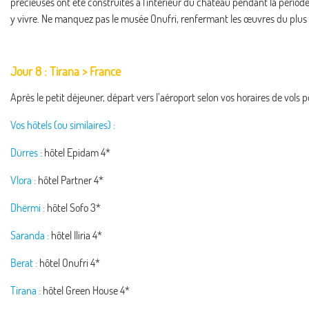
précieuses ont été construites à l'intérieur du château pendant la périod
y vivre. Ne manquez pas le musée Onufri, renfermant les œuvres du plus 
Jour 8 : Tirana > France
Après le petit déjeuner, départ vers l’aéroport selon vos horaires de vols po
Vos hôtels (ou similaires) :
Dürres :
hôtel Epidam 4*
Vlora :
hôtel Partner 4*
Dhërmi :
hôtel Sofo 3*
Saranda :
hôtel Iliria 4*
Berat :
hôtel Onufri 4*
Tirana :
hôtel Green House 4*