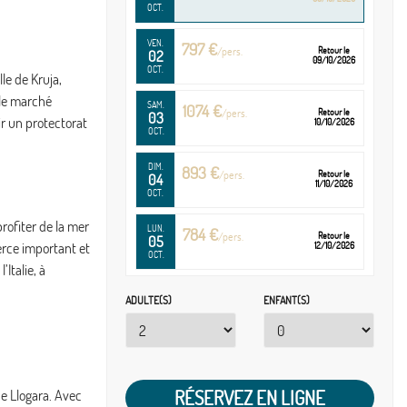
OCT.
VEN.
797 €
/pers.
Retour le
02
09/10/2026
OCT.
lle de Kruja,
 le marché
SAM.
1074 €
/pers.
Retour le
03
ir un protectorat
10/10/2026
OCT.
DIM.
893 €
/pers.
Retour le
04
11/10/2026
OCT.
profiter de la mer
LUN.
784 €
/pers.
Retour le
05
merce important et
12/10/2026
OCT.
Italie, à
MAR.
780 €
/pers.
Retour le
ADULTE(S)
ENFANT(S)
06
13/10/2026
OCT.
MER.
802 €
/pers.
Retour le
07
14/10/2026
OCT.
RÉSERVEZ EN LIGNE
de Llogara. Avec