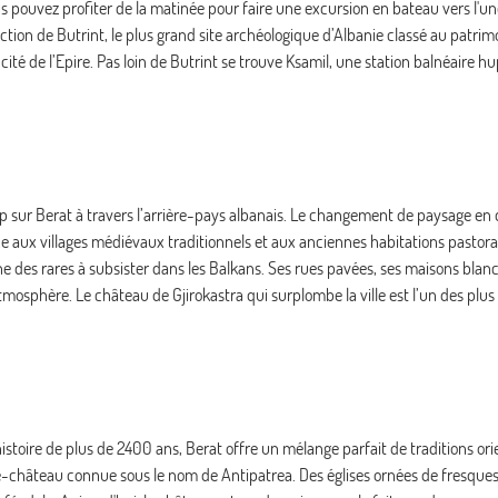
Vous pouvez profiter de la matinée pour faire une excursion en bateau vers l'un
ection de Butrint, le plus grand site archéologique d’Albanie classé au patri
é de l’Epire. Pas loin de Butrint se trouve Ksamil, une station balnéaire h
: Cap sur Berat à travers l’arrière-pays albanais. Le changement de paysage en
e aux villages médiévaux traditionnels et aux anciennes habitations pastoral
e des rares à subsister dans les Balkans. Ses rues pavées, ses maisons blan
atmosphère. Le château de Gjirokastra qui surplombe la ville est l’un des plu
histoire de plus de 2400 ans, Berat offre un mélange parfait de traditions ori
ille-château connue sous le nom de Antipatrea. Des églises ornées de fresques