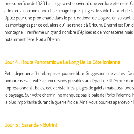
une superficie de 1020 ha, Llogara est couvert d'une verdure éternelle. C
admirer la côte ionienne et ses magnifiques plages de sable blanc et de 
Optez pour une promenade dans le parc national de Llogara, en suivant le "
les montagnes par ce col, alors qu'il se rendait à Oricum. Dhërmi est l'un d
montagne, il renferme un grand nombre d’églises et de monastères mais c’
notamment l’été. Nuit à Dhërmi.
Jour 4 : Route Panoramique Le Long De La Côte Ionienne
Petit-déjeuner à l'hôtel, repas et journée libre. Suggestions de visites : C
nombreuses activités et excursions possibles au départ de Dhërmi. Emprun
impressionnant : baies, eaux cristallines, plages de galets mais aussi une
le paysage. Sur votre chemin, ne manquez pas la baie de Porto Palermo. Ho
la plus importante durant la guerre froide. Ainsi vous pourrez apercevoir le
Jour 5 : Saranda > Butrint