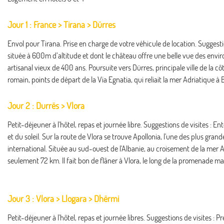
Jour 1 : France > Tirana > Dürres
Envol pour Tirana. Prise en charge de votre véhicule de location. Suggestion
située à 600m d’altitude et dont le château offre une belle vue des envir
artisanal vieux de 400 ans. Poursuite vers Dürres, principale ville de la 
romain, points de départ de la Via Egnatia, qui reliait la mer Adriatique à
Jour 2 : Durrës > Vlora
Petit-déjeuner à l'hôtel, repas et journée libre. Suggestions de visites : E
et du soleil. Sur la route de Vlora se trouve Apollonia, l'une des plus gr
international. Située au sud-ouest de l'Albanie, au croisement de la mer Adr
seulement 72 km. Il fait bon de flâner à Vlora, le long de la promenade mar
Jour 3 : Vlora > Llogara > Dhërmi
Petit-déjeuner à l'hôtel, repas et journée libres. Suggestions de visites :