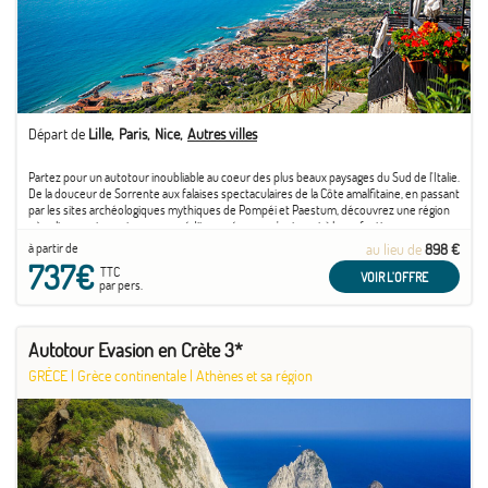
Départ de
Lille
Paris
Nice
Autres villes
Partez pour un autotour inoubliable au coeur des plus beaux paysages du Sud de l'Italie.
De la douceur de Sorrente aux falaises spectaculaires de la Côte amalfitaine, en passant
par les sites archéologiques mythiques de Pompéi et Paestum, découvrez une région
où culture, nature et saveurs méditerranéennes s'unissent à la perfection.
à partir de
au lieu de
898 €
737€
TTC
VOIR L'OFFRE
par pers.
Autotour Evasion en Crète 3*
GRÈCE
|
Grèce continentale
|
Athènes et sa région