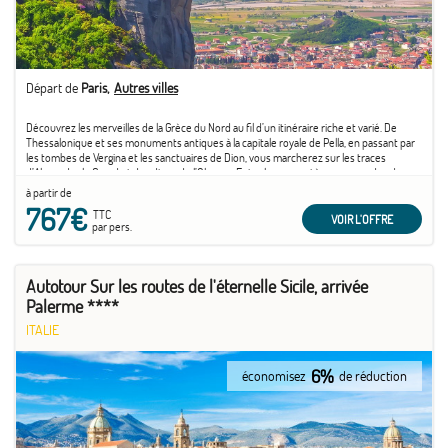
Départ de
Paris
Autres villes
Découvrez les merveilles de la Grèce du Nord au fil d’un itinéraire riche et varié. De
Thessalonique et ses monuments antiques à la capitale royale de Pella, en passant par
les tombes de Vergina et les sanctuaires de Dion, vous marcherez sur les traces
d’Alexandre le Grand et des dieux de l’Olympe. Entre les monastères suspendus des
Météores, les villages traditionnels d’Épire, les lacs préservés de Prespes et la cité
à partir de
lacustre de Kastoria, ce voyage allie histoire, spiritualité et paysages grandioses.
767€
TTC
VOIR L'OFFRE
par pers.
Autotour Sur les routes de l'éternelle Sicile, arrivée
Palerme ****
ITALIE
6%
économisez
de réduction