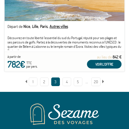
Départ de
Nice
Lille
Paris
Autres villes
Découvrez en toute liberté l'essentiel du sud du Portugal, réputé pour ses plages et
ses parcours de golfs. Partez à la découvertes de monuments reconnus à l'UNESCO : le
quartier de Bélem à Lisbonne ou le temple romain d'Evora. Visitez des villes typiques du
Portugal.
à partir de
au lieu de
842 €
782€
TTC
VOIR L'OFFRE
par pers.
…
1
2
3
4
5
20