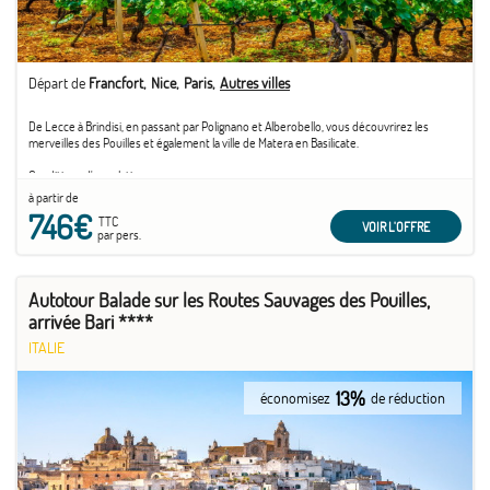
Départ de
Francfort
Nice
Paris
Autres villes
De Lecce à Brindisi, en passant par Polignano et Alberobello, vous découvrirez les
merveilles des Pouilles et également la ville de Matera en Basilicate.
Conditions d'annulation
Frais de modifications / annulation :
à partir de
A plus de 30 jours : 35% du prix global
746€
TTC
De 30 A 15 jours : 85 % du prix global
VOIR L'OFFRE
par pers.
A moins de 15 jours : 100 % de frais
Attention, l'ajout de bagage optionnel est non remboursable.
Autotour Balade sur les Routes Sauvages des Pouilles,
arrivée Bari ****
ITALIE
13%
économisez
de réduction