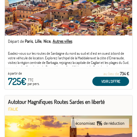
Départ de
Paris
Lille
Nice
Autres villes
Evadez-vous sur les routes de Sardaigne du nord au sud et d'est en ouest à bord de
votre véhicule de location. Explorez l'archipel de la Maddalena et la côte d'Emeraude,
visitez la région centrale de Barbagia, rejoignez la capitale de Cagliari et les plages du Sud,
arpentez la ville colorée de Bosa et les ruelles d'Alghero et de Castelsardo, ...
à partir de
au lieu de
734 €
725€
TTC
VOIR L'OFFRE
par pers.
Autotour Magnifiques Routes Sardes en liberté
ITALIE
1%
économisez
de réduction