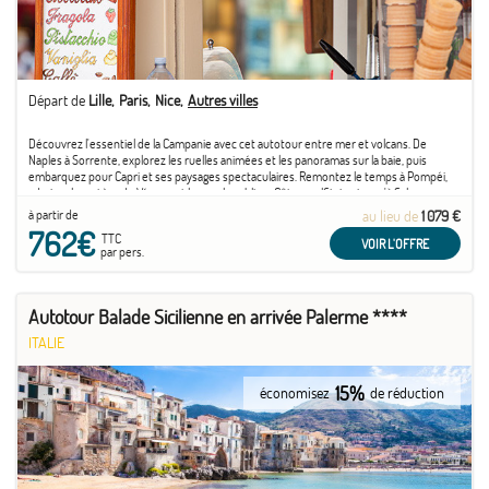
Départ de
Lille
Paris
Nice
Autres villes
Découvrez l'essentiel de la Campanie avec cet autotour entre mer et volcans. De
Naples à Sorrente, explorez les ruelles animées et les panoramas sur la baie, puis
embarquez pour Capri et ses paysages spectaculaires. Remontez le temps à Pompéi,
admirez le cratère du Vésuve et longez la sublime Côte amalfitaine jusqu'à Salerne.
Terminez par les ...
à partir de
au lieu de
1 079 €
762€
TTC
VOIR L'OFFRE
par pers.
Autotour Balade Sicilienne en arrivée Palerme ****
ITALIE
15%
économisez
de réduction