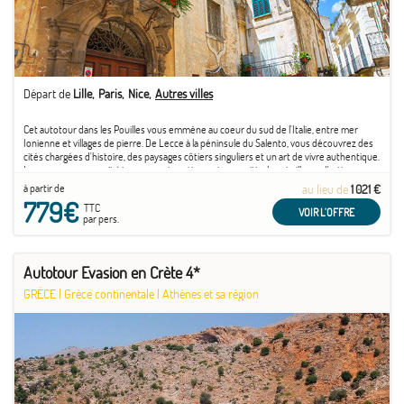
Départ de
Lille
Paris
Nice
Autres villes
Cet autotour dans les Pouilles vous emmène au coeur du sud de l'Italie, entre mer
Ionienne et villages de pierre. De Lecce à la péninsule du Salento, vous découvrez des
cités chargées d'histoire, des paysages côtiers singuliers et un art de vivre authentique.
Le voyage se poursuit à travers ports antiques, terres viticoles et villages d'artisans, ...
à partir de
au lieu de
1 021 €
779€
TTC
VOIR L'OFFRE
par pers.
Autotour Evasion en Crète 4*
GRÈCE
|
Grèce continentale
|
Athènes et sa région