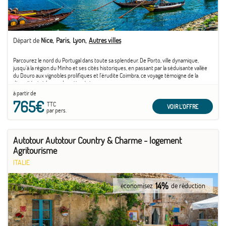
Départ de
Nice
Paris
Lyon
Autres villes
Parcourez le nord du Portugal dans toute sa splendeur. De Porto, ville dynamique,
jusqu’à la région du Minho et ses cités historiques, en passant par la séduisante vallée
du Douro aux vignobles prolifiques et l’érudite Coimbra, ce voyage témoigne de la
diversité et richesse de cette région.
à partir de
765€
TTC
VOIR L'OFFRE
par pers.
Autotour Autotour Country & Charme - logement
Agritourisme
ITALIE
14%
économisez
de réduction