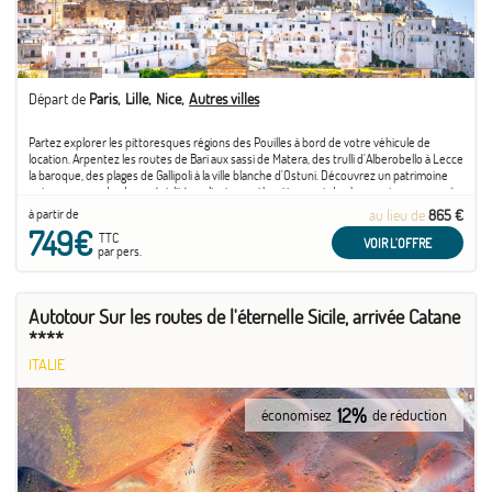
Départ de
Paris
Lille
Nice
Autres villes
Partez explorer les pittoresques régions des Pouilles à bord de votre véhicule de
location. Arpentez les routes de Bari aux sassi de Matera, des trulli d'Alberobello à Lecce
la baroque, des plages de Gallipoli à la ville blanche d'Ostuni. Découvrez un patrimoine
unique au monde, des spécialités culinaires authentiques et de charmants paysages à ...
à partir de
au lieu de
865 €
749€
TTC
VOIR L'OFFRE
par pers.
Autotour Sur les routes de l'éternelle Sicile, arrivée Catane
****
ITALIE
12%
économisez
de réduction