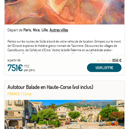
Départ de
Paris
Nice
Lille
Autres villes
Partez sur les routes de Sicile à bord de votre véhicule de location. Grimpez sur le mont
de l'Etna et explorez le théâtre greco-romain de Taormine. Découvrez les villages de
Castelbuono, de Cefalù et d'Erice. Visitez la belle Palerme et sa cathédrale arabo-
normande. Parcourez les ruines archéologiques d'Agrigente, de Segeste et de
Syracuse. ...
à partir de
au lieu de
856 €
751€
TTC
VOIR L'OFFRE
par pers.
Autotour Balade en Haute-Corse (vol inclus)
FRANCE
|
Corse