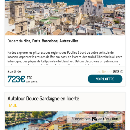
Départ de
Nice
Paris
Barcelone
Autres villes
Partez explorer les pittoresques régions des Pouilles à bord de votre véhicule de
location. Arpentez les routes de Bari aux sassi de Matera, des trulli d'Alberobello à Lecce
la baroque, des plages de Gallipoli à la ville blanche d'Ostuni. Découvrez un patrimoine
unique au monde, des spécialités culinaires authentiques et de charmants paysages à ...
à partir de
au lieu de
803 €
723€
TTC
VOIR L'OFFRE
par pers.
Autotour Douce Sardaigne en liberté
ITALIE
1%
économisez
de réduction