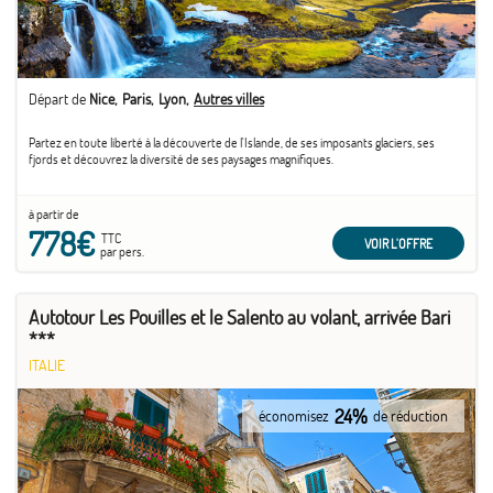
Départ de
Nice
Paris
Lyon
Autres villes
Partez en toute liberté à la découverte de l'Islande, de ses imposants glaciers, ses
fjords et découvrez la diversité de ses paysages magnifiques.
à partir de
778€
TTC
VOIR L'OFFRE
par pers.
Autotour Les Pouilles et le Salento au volant, arrivée Bari
***
ITALIE
24%
économisez
de réduction