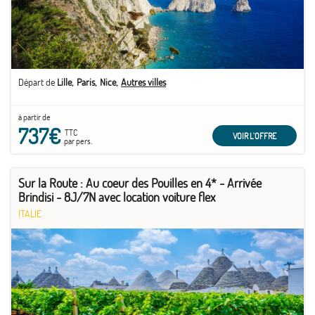
Départ de
Lille
Paris
Nice
Autres villes
à partir de
737€
TTC
VOIR L'OFFRE
par pers.
Sur la Route : Au coeur des Pouilles en 4* - Arrivée
Brindisi - 8J/7N avec location voiture flex
ITALIE