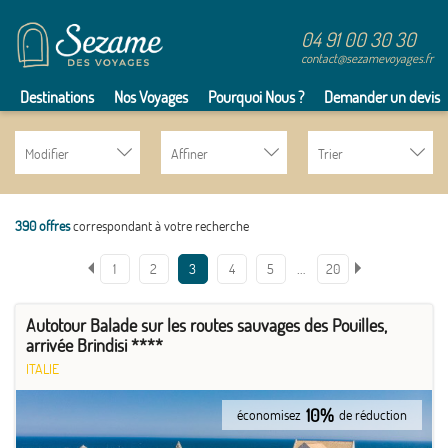
04 91 00 30 30
contact@sezamevoyages.fr
Destinations
Nos Voyages
Pourquoi Nous ?
Demander un devis
Modifier
Affiner
Trier
390 offres
correspondant à votre recherche
…
1
2
3
4
5
20
Autotour Balade sur les routes sauvages des Pouilles,
arrivée Brindisi ****
ITALIE
10%
économisez
de réduction