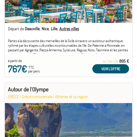
Départ de
Deauville
Nice
Lille
Autres villes
Partez à la découverte des merveilles de la Sicile à travers un autotour authentique,
rythmé par les étapes culturelles incontournables de l'île. De Palerme à Monreale, en
passant par Agrigente, Piazza Armerina, Syracuse, Ragusa, Noto, Taormine et les pentes
majestueuses de l'Etna, plongez dans un concentré d'histoire, d'architecture et de ...
à partir de
au lieu de
895 €
767€
TTC
VOIR L'OFFRE
par pers.
Autour de l'Olympe
GRÈCE
|
Grèce continentale
|
Athènes et sa région