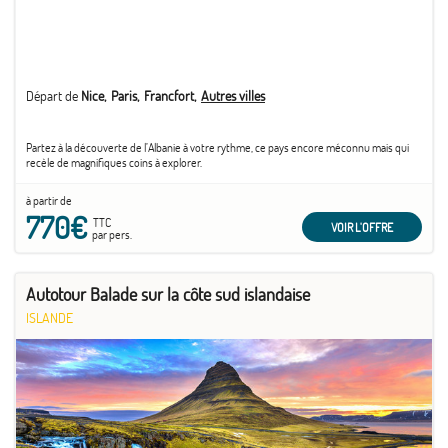
Départ de
Nice
Paris
Francfort
Autres villes
Partez à la découverte de l’Albanie à votre rythme, ce pays encore méconnu mais qui
recèle de magnifiques coins à explorer.
à partir de
770€
TTC
VOIR L'OFFRE
par pers.
Autotour Balade sur la côte sud islandaise
ISLANDE