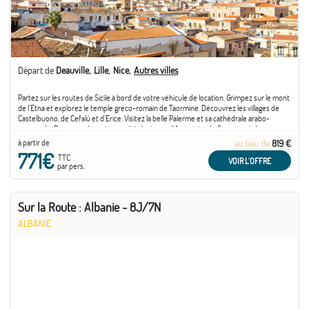
Départ de
Deauville
Lille
Nice
Autres villes
Partez sur les routes de Sicile à bord de votre véhicule de location. Grimpez sur le mont
de l'Etna et explorez le temple greco-romain de Taormine. Découvrez les villages de
Castelbuono, de Cefalù et d'Erice. Visitez la belle Palerme et sa cathédrale arabo-
normande. Parcourez les ruines archéologiques d'Agrigente, de Segeste et de
Syracuse. ...
à partir de
au lieu de
819 €
771€
TTC
VOIR L'OFFRE
par pers.
Sur la Route : Albanie - 8J/7N
ALBANIE