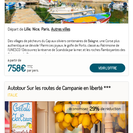
Départ de
Lille
Nice
Paris
Autres villes
Des villages de pêcheurs du Cap aux oliviers centenaires de Balagne, une Corse plus
authentique se dévoile ! Parmi ces joyaux, le golfe de Porto, classé au Patrimoine de
l'UNESCO ! Découvrez la réserve de Scandola par la mer, et les roches flamboyantes des
Calanques de Piana, au couchant.
à partir de
758€
TTC
VOIR L'OFFRE
par pers.
Autotour Sur les routes de Campanie en liberté ***
ITALIE
29%
économisez
de réduction