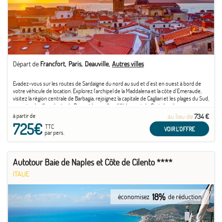
Départ de
Francfort
Paris
Deauville
Autres villes
Evadez-vous sur les routes de Sardaigne du nord au sud et d'est en ouest à bord de
votre véhicule de location. Explorez l'archipel de la Maddalena et la côte d'Emeraude,
visitez la région centrale de Barbagia, rejoignez la capitale de Cagliari et les plages du Sud,
arpentez la ville colorée de Bosa et les ruelles d'Alghero et de Castelsardo, ...
à partir de
au lieu de
734 €
725€
TTC
VOIR L'OFFRE
par pers.
Autotour Baie de Naples et Côte de Cilento ****
ITALIE
18%
économisez
de réduction