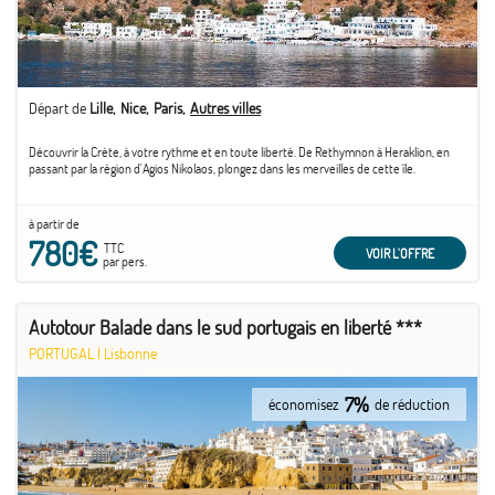
Départ de
Lille
Nice
Paris
Autres villes
Découvrir la Crète, à votre rythme et en toute liberté. De Rethymnon à Heraklion, en
passant par la région d'Agios Nikolaos, plongez dans les merveilles de cette île.
à partir de
780€
TTC
VOIR L'OFFRE
par pers.
Autotour Balade dans le sud portugais en liberté ***
PORTUGAL
|
Lisbonne
7%
économisez
de réduction