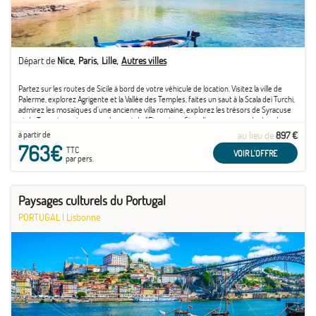
Départ de
Nice
Paris
Lille
Autres villes
Partez sur les routes de Sicile à bord de votre véhicule de location. Visitez la ville de
Palerme, explorez Agrigente et la Vallée des Temples, faites un saut à la Scala dei Turchi,
admirez les mosaïques d'une ancienne villa romaine, explorez les trésors de Syracuse
et de Taormine, grimpez sur le mont de l'Etna et profitez d'une promenade dans le ...
à partir de
au lieu de
897 €
763€
TTC
VOIR L'OFFRE
par pers.
Paysages culturels du Portugal
PORTUGAL
|
Lisbonne