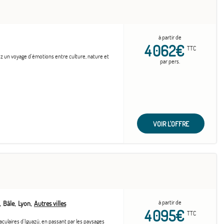
du montant total du voyage
boursable.
à partir de
4 062€
TTC
vez un voyage d'émotions entre culture, nature et
par pers.
VOIR L'OFFRE
à partir de
Bâle
Lyon
Autres villes
4 095€
TTC
culaires d'Iguazú, en passant par les paysages