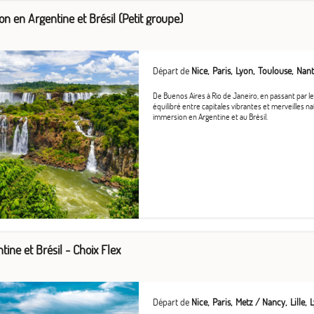
ion en Argentine et Brésil (Petit groupe)
Départ de
Nice
Paris
Lyon
Toulouse
Nant
De Buenos Aires à Rio de Janeiro, en passant par 
équilibré entre capitales vibrantes et merveilles 
immersion en Argentine et au Brésil.
ntine et Brésil - Choix Flex
Départ de
Nice
Paris
Metz / Nancy
Lille