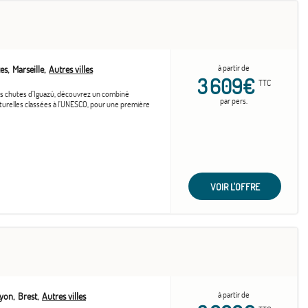
à partir de
es
Marseille
Autres villes
3 609€
TTC
les chutes d’Iguazú, découvrez un combiné
par pers.
naturelles classées à l’UNESCO, pour une première
VOIR L'OFFRE
à partir de
Lyon
Brest
Autres villes