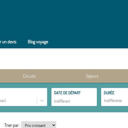
 un devis
Blog voyage
Circuits
Séjours
DATE DE DÉPART
DURÉE
part
Indifférente
Trier par :