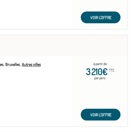
VOIR L'OFFRE
à partir de
es
Bruxelles
Autres villes
3 210€
TTC
par pers.
VOIR L'OFFRE