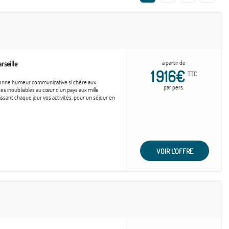
à partir de
rseille
1 916€
TTC
 bonne humeur communicative si chère aux
par pers.
s inoubliables au cœur d'un pays aux mille
ssant chaque jour vos activités, pour un séjour en
VOIR L'OFFRE