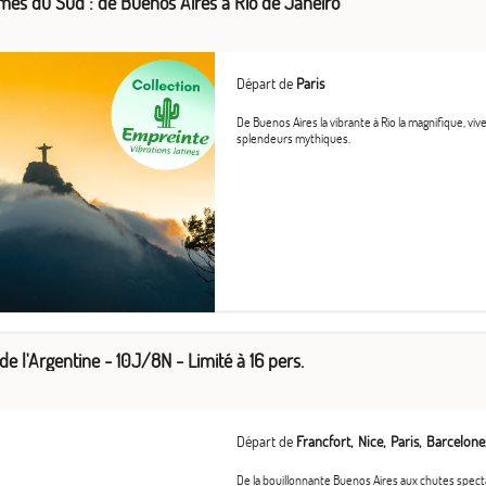
hmes du Sud : de Buenos Aires à Rio de Janeiro
- moins de 31 jours avant la date de départ, 100% 
Attention, l'ajout de bagage optionnel est non rem
Départ de
Paris
De Buenos Aires la vibrante à Rio la magnifique, vi
splendeurs mythiques.
e l'Argentine - 10J/8N - Limité à 16 pers.
Départ de
Francfort
Nice
Paris
Barcelone
De la bouillonnante Buenos Aires aux chutes specta