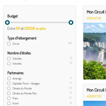
Mon Circuit
Budget
ARGENTINE
Entre
0€
et
5000€ ou plus
Type d'hébergement
(68)
Circuit
Nombre d'étoiles
(2)
3 étoiles
(5)
4 étoiles
Partenaires
(2)
Amerigo
(2)
Capitales Tours - Voyages
(10)
Climats du Monde
Mon Circuit 
(5)
Climats du Monde Flex
ARGENTINE
(6)
Fram
(3)
Kuoni