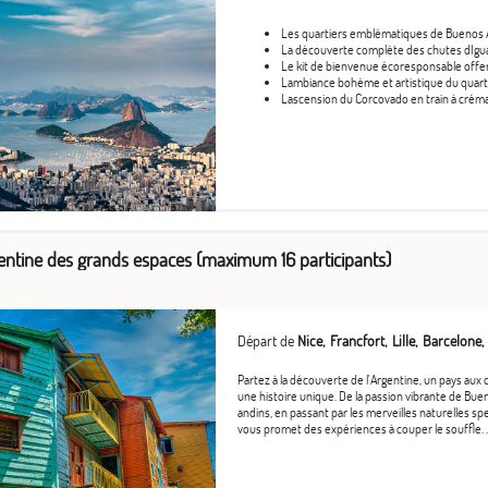
Les quartiers emblématiques de Buenos Air
La découverte complète des chutes dIguazú
Le kit de bienvenue écoresponsable offer
Lambiance bohème et artistique du quarti
Lascension du Corcovado en train à crémai
rgentine des grands espaces (maximum 16 participants)
Départ de
Nice
Francfort
Lille
Barcelone
Partez à la découverte de l'Argentine, un pays aux
une histoire unique. De la passion vibrante de Bue
andins, en passant par les merveilles naturelles sp
vous promet des expériences à couper le souffle. ..