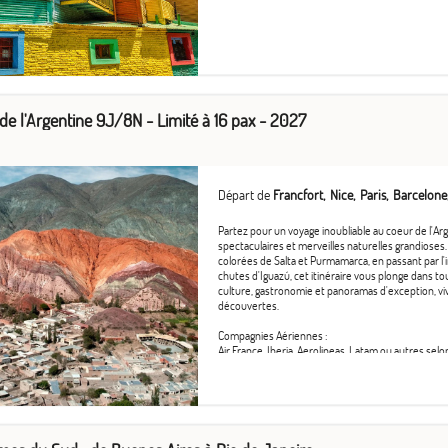
de l'Argentine 9J/8N - Limité à 16 pax - 2027
Départ de
Francfort
Nice
Paris
Barcelone
Partez pour un voyage inoubliable au coeur de l'Arg
spectaculaires et merveilles naturelles grandiose
colorées de Salta et Purmamarca, en passant par l
chutes d'Iguazú, cet itinéraire vous plonge dans tou
culture, gastronomie et panoramas d'exception, v
découvertes.
Compagnies Aériennes :
Air France, Iberia, Aerolineas, Latam ou autres selo
Conditions d'annulation :
Frais de modifications / annulation :
- plus de 90 jours avant la date de départ : 35 % d
- de 90 à 45 jours avant la date de départ, 60% du
- de 44 à 31 jours avant la date de départ, 80% du 