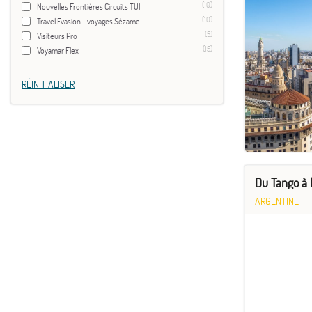
(10)
Nouvelles Frontières Circuits TUI
(10)
Travel Evasion - voyages Sézame
(5)
Visiteurs Pro
(15)
Voyamar Flex
RÉINITIALISER
Du Tango à
ARGENTINE