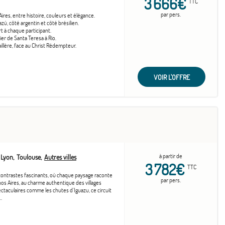
3 666€
TTC
par pers.
es, entre histoire, couleurs et élégance.
, côté argentin et côté brésilien.
t à chaque participant.
er de Santa Teresa à Rio.
llère, face au Christ Rédempteur.
VOIR L'OFFRE
à partir de
Lyon
Toulouse
Autres villes
3 782€
TTC
 contrastes fascinants, où chaque paysage raconte
par pers.
nos Aires, au charme authentique des villages
ectaculaires comme les chutes d'Iguazu, ce circuit
.