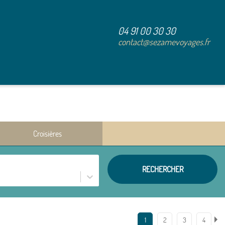
04 91 00 30 30
contact@sezamevoyages.fr
Croisières
RECHERCHER
1
2
3
4