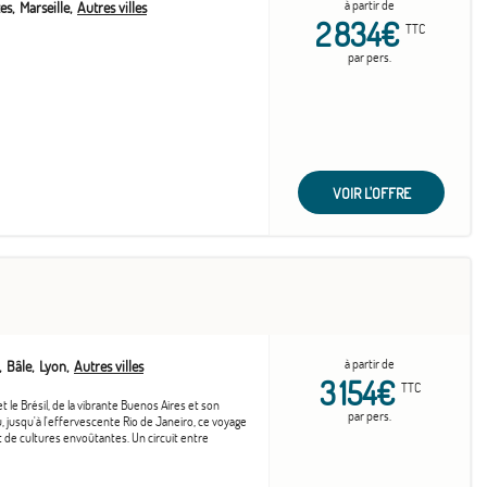
à partir de
es
Marseille
Autres villes
2 834€
TTC
par pers.
VOIR L'OFFRE
à partir de
Bâle
Lyon
Autres villes
3 154€
TTC
 le Brésil, de la vibrante Buenos Aires et son
par pers.
 jusqu'à l'effervescente Rio de Janeiro, ce voyage
 de cultures envoûtantes. Un circuit entre