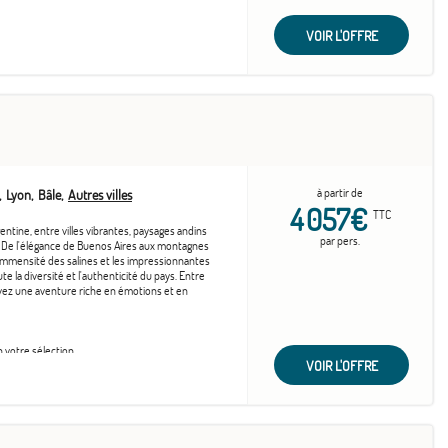
VOIR L'OFFRE
à partir de
Lyon
Bâle
Autres villes
4 057€
TTC
entine, entre villes vibrantes, paysages andins
par pers.
s. De l'élégance de Buenos Aires aux montagnes
'immensité des salines et les impressionnantes
te la diversité et l'authenticité du pays. Entre
ivez une aventure riche en émotions et en
n votre sélection
VOIR L'OFFRE
u montant total du voyage
 montant total du voyage
montant total du voyage