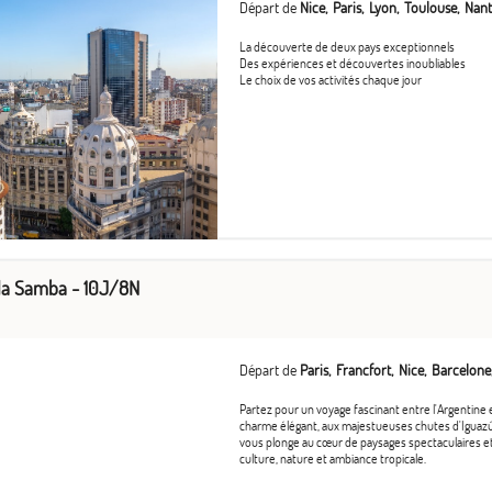
Départ de
Nice
Paris
Lyon
Toulouse
Nant
La découverte de deux pays exceptionnels
Des expériences et découvertes inoubliables
Le choix de vos activités chaque jour
 la Samba - 10J/8N
Départ de
Paris
Francfort
Nice
Barcelone
Partez pour un voyage fascinant entre l'Argentine et
charme élégant, aux majestueuses chutes d'Iguazú,
vous plonge au cœur de paysages spectaculaires et
culture, nature et ambiance tropicale.