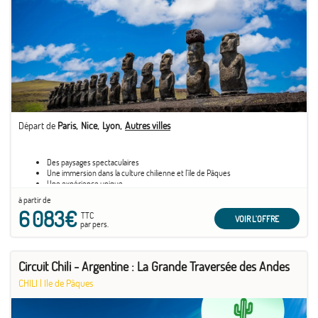
Départ de
Paris
Nice
Lyon
Autres villes
Des paysages spectaculaires
Une immersion dans la culture chilienne et l'île de Pâques
Une expérience unique
à partir de
6 083€
TTC
VOIR L'OFFRE
par pers.
Circuit Chili - Argentine : La Grande Traversée des Andes
CHILI
|
Ile de Pâques