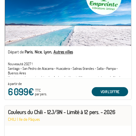
Départ de
Paris
Nice
Lyon
Autres villes
Nouveauté 2027 !
Santiago - San Pedro de Atacama - Huacalera - Salinas Grandes - Salta - Pampa -
Buenos Aires
Une traversée spectaculaire des Andes, du désert d'Atacama aux trésors du Nord-
Ouest argentin jusqu'à l'effervescence de Buenos Aires.
à partir de
6 099€
TTC
VOIR L'OFFRE
par pers.
Couleurs du Chili - 12J/9N - Limité à 12 pers. - 2026
CHILI
|
Ile de Pâques