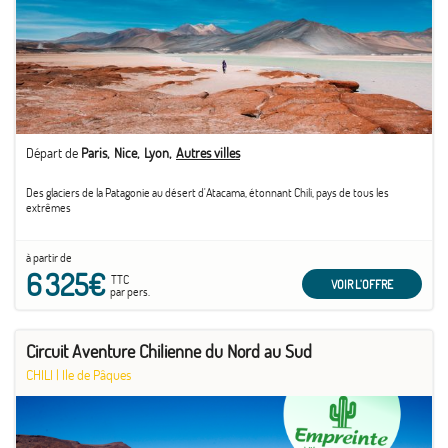
Départ de
Paris
Nice
Lyon
Autres villes
Des glaciers de la Patagonie au désert d'Atacama, étonnant Chili, pays de tous les
extrêmes
à partir de
6 325€
TTC
VOIR L'OFFRE
par pers.
Circuit Aventure Chilienne du Nord au Sud
CHILI
|
Ile de Pâques