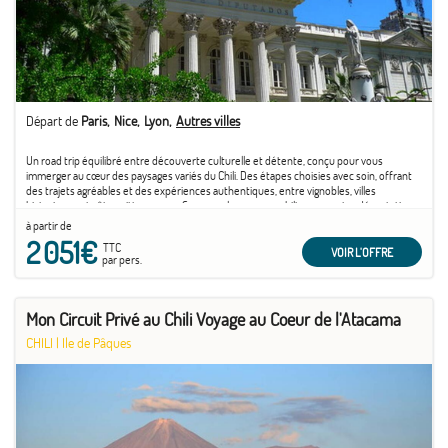
Départ de
Paris
Nice
Lyon
Autres villes
Un road trip équilibré entre découverte culturelle et détente, conçu pour vous
immerger au cœur des paysages variés du Chili. Des étapes choisies avec soin, offrant
des trajets agréables et des expériences authentiques, entre vignobles, villes
historiques et côtes pittoresques.Savourez les saveurs chiliennes, entre dégustations
de vins prestigieux et cuisine locale savoureuse, pour un véritable voyage gourmand.Ce
à partir de
séjour propose une belle palette d’activités libres et optionnelles, pour explorer à votre
2 051€
TTC
rythme et vivre des moments uniques, entre nature, culture et gastronomie.
VOIR L'OFFRE
par pers.
Mon Circuit Privé au Chili Voyage au Coeur de l'Atacama
CHILI
|
Ile de Pâques