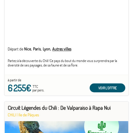
Départ de
Nice
Paris
Lyon
Autres villes
Partez à la découverte du Chili ! Ce pays du bout du monde vous surprendra par la
diversité de ses paysages, de sa faune et de sa flore.
à partir de
6 255€
TTC
VOIR L'OFFRE
par pers.
Circuit Légendes du Chili : De Valparaiso à Rapa Nui
CHILI
|
Ile de Pâques