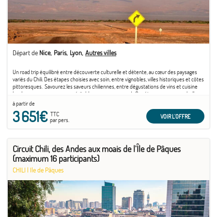
Départ de
Nice
Paris
Lyon
Autres villes
Un road trip équilibré entre découverte culturelle et détente, au cœur des paysages
variés du Chili. Des étapes choisies avec soin, entre vignobles, villes historiques et côtes
pittoresques.
Savourez les saveurs chiliennes, entre dégustations de vins et cuisine
locale savoureuse, pour un véritable voyage gourmand.
Ce séjour propose une belle
palette d’activités libres et optionnelles, pour explorer à votre rythme et vivre des
à partir de
moments uniques, entre nature, culture et gastronomie.
3 651€
TTC
VOIR L'OFFRE
par pers.
Circuit Chili, des Andes aux moais de l'Île de Pâques
(maximum 16 participants)
CHILI
|
Ile de Pâques