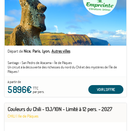
Départ de
Nice
Paris
Lyon
Autres villes
Santiago - San Pedro de Atacama - Île de Pâques
Un circuit à la découverte des richesses du nord du Chili et des mystères de l'Île de
Pâques !
à partir de
5 896€
TTC
VOIR L'OFFRE
par pers.
Couleurs du Chili - 13J/10N - Limité à 12 pers. - 2027
CHILI
|
Ile de Pâques