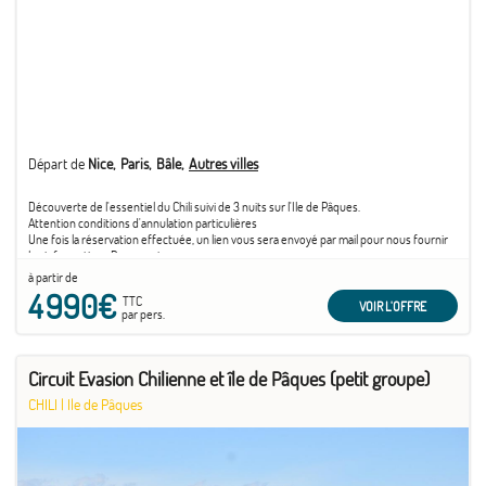
Départ de
Nice
Paris
Bâle
Autres villes
Découverte de l'essentiel du Chili suivi de 3 nuits sur l'Ile de Pâques.
Attention conditions d'annulation particulières
Une fois la réservation effectuée, un lien vous sera envoyé par mail pour nous fournir
les informations Passeports.
Veuillez-nous les faire parvenir dans les 2 jours suivant votre réservation. En l'absence
à partir de
de réception des passeports dans un délai de 30 jours suivant la date de réservation,
4 990€
TTC
un supplément tarifaire pourra être appliqué.
VOIR L'OFFRE
par pers.
Circuit Evasion Chilienne et île de Pâques (petit groupe)
CHILI
|
Ile de Pâques