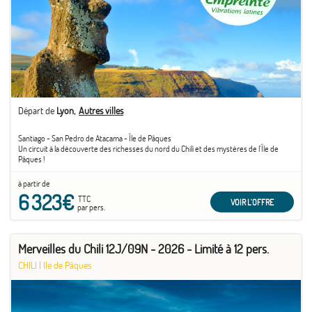
Départ de
Lyon
Autres villes
Santiago - San Pedro de Atacama - Île de Pâques
Un circuit à la découverte des richesses du nord du Chili et des mystères de l'Île de
Pâques !
à partir de
6 323€
TTC
VOIR L'OFFRE
par pers.
Merveilles du Chili 12J/09N - 2026 - Limité à 12 pers.
CHILI
|
Ile de Pâques