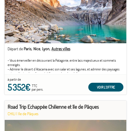
Départ de
Paris
Nice
Lyon
Autres villes
- Vous émerveiller en découvrant la Patagonie, entre lacs majestueux et sommets
enneigés.
- Admirer le désert d'Atacama avec son salar et ses lagunes, et admirer des paysages
extraordinaires lors d'un apéritif au coucher du soleil.
- Vous aventurer en bateau sur le fjord Ultima Speranza à la découverte des glaciers
à partir de
Balmaceda et Serrano.
5 352€
TTC
VOIR L'OFFRE
par pers.
Road Trip Echappée Chilienne et île de Pâques
CHILI
|
Ile de Pâques