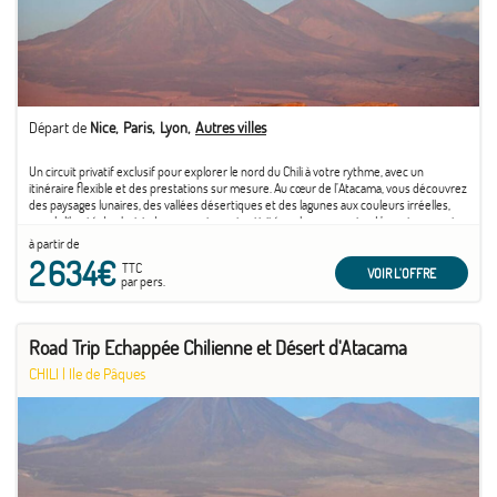
Départ de
Nice
Paris
Lyon
Autres villes
Un circuit privatif exclusif pour explorer le nord du Chili à votre rythme, avec un
itinéraire flexible et des prestations sur mesure. Au cœur de l’Atacama, vous découvrez
des paysages lunaires, des vallées désertiques et des lagunes aux couleurs irréelles,
avec la liberté de choisir des excursions et activités selon vos envies. L’aventure peut
se prolonger par une extension sur l’île de Pâques, pour une parenthèse mystique au
à partir de
cœur du Pacifique, entre moaïs et traditions ancestrales.
2 634€
TTC
VOIR L'OFFRE
par pers.
Road Trip Echappée Chilienne et Désert d'Atacama
CHILI
|
Ile de Pâques