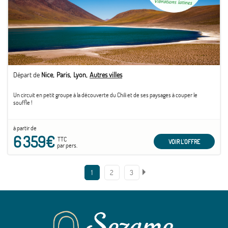
Départ de
Nice
Paris
Lyon
Autres villes
Un circuit en petit groupe à la découverte du Chili et de ses paysages à couper le
souffle !
à partir de
6 359€
TTC
VOIR L'OFFRE
par pers.
1
2
3