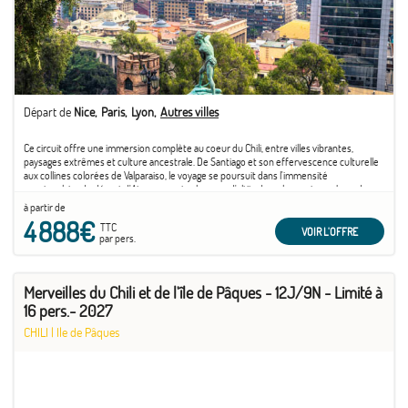
Départ de
Nice
Paris
Lyon
Autres villes
Ce circuit offre une immersion complète au coeur du Chili, entre villes vibrantes,
paysages extrêmes et culture ancestrale. De Santiago et son effervescence culturelle
aux collines colorées de Valparaiso, le voyage se poursuit dans l'immensité
spectaculaire du désert d'Atacama, entre lagunes d'altitude, volcans et couchers de
soleil irréels. ...
à partir de
4 888€
TTC
VOIR L'OFFRE
par pers.
Merveilles du Chili et de l'île de Pâques - 12J/9N - Limité à
16 pers.- 2027
CHILI
|
Ile de Pâques