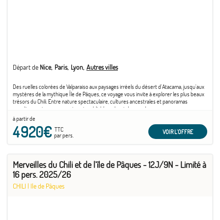
Départ de
Nice
Paris
Lyon
Autres villes
Des ruelles colorées de Valparaiso aux paysages irréels du désert d'Atacama, jusqu'aux
mystères de la mythique Île de Pâques, ce voyage vous invite à explorer les plus beaux
trésors du Chili. Entre nature spectaculaire, cultures ancestrales et panoramas
grandioses, vivez une aventure inoubliable au bout du monde.
à partir de
Compagnies aériennes:
4 920€
TTC
Air France, Iberia, LATAM, ou autres selon votre sélection.
VOIR L'OFFRE
par pers.
Conditions d'annulation / frais de modifications :
- plus de 90 jours avant la date de départ : 35 % du montant total du voyage
- de 90 à 45 jours avant la date de départ, 60% du montant total du voyage
Merveilles du Chili et de l'île de Pâques - 12J/9N - Limité à
- de 44 à 31 jours avant la date de départ, 80% du montant total du voyage
16 pers. 2025/26
- moins de 31 jours avant la date de départ, 100% du montant total du voyage
CHILI
|
Ile de Pâques
Attention, l'ajout de bagage optionnel est non remboursable.