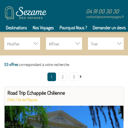
04 91 00 30 30
contact@sezamevoyages.fr
Destinations
Nos Voyages
Pourquoi Nous ?
Demander un devis
Modifier
Affiner
Trier
53 offres
correspondant à votre recherche
1
2
3
Road Trip Echappée Chilienne
CHILI
|
Ile de Pâques