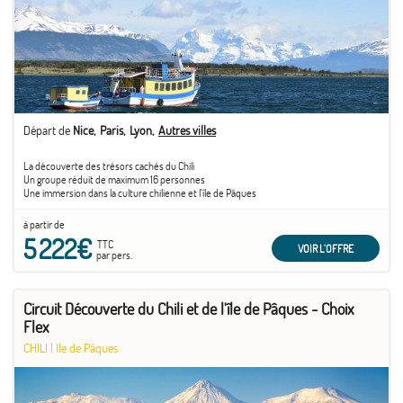
Départ de
Nice
Paris
Lyon
Autres villes
La découverte des trésors cachés du Chili
Un groupe réduit de maximum 16 personnes
Une immersion dans la culture chilienne et l'île de Pâques
à partir de
5 222€
TTC
VOIR L'OFFRE
par pers.
Circuit Découverte du Chili et de l'île de Pâques - Choix
Flex
CHILI
|
Ile de Pâques