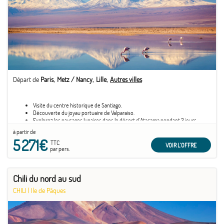
Départ de
Paris
Metz / Nancy
Lille
Autres villes
Visite du centre historique de Santiago.
Découverte du joyau portuaire de Valparaiso.
Explorez les paysages lunaires dans le désert d'Atacama pendant 3 jours.
Découverte des Geysers de Tatio ou des termes de Puritama (en
à partir de
supplément).
5 271€
Immersion chez les Rapa Nui sur l'Île de Pâques.
TTC
VOIR L'OFFRE
par pers.
Chili du nord au sud
CHILI
|
Ile de Pâques