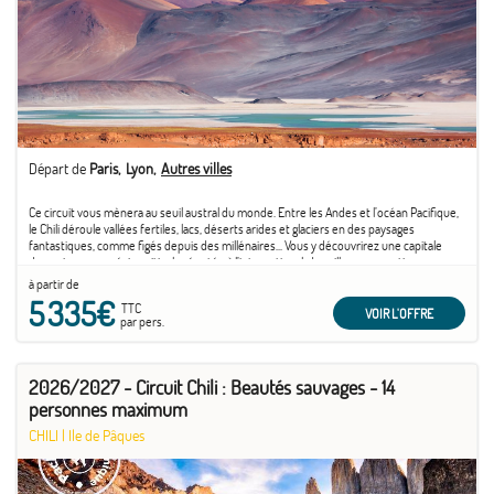
Départ de
Paris
Lyon
Autres villes
Ce circuit vous mènera au seuil austral du monde. Entre les Andes et l’océan Pacifique,
le Chili déroule vallées fertiles, lacs, déserts arides et glaciers en des paysages
fantastiques, comme figés depuis des millénaires... Vous y découvrirez une capitale
dynamique, une région viticole réputée à l’international, des villes aux quartiers
historiques et surtout, des parcs nationaux inscrits au patrimoine mondial par
à partir de
l’UNESCO. Un voyage en pays extrême où une palette de couleurs extraordinaires, des
5 335€
TTC
saveurs nouvelles et des rencontres mémorables vous attendent à toutes
VOIR L'OFFRE
par pers.
les étapes.
2026/2027 - Circuit Chili : Beautés sauvages - 14
personnes maximum
CHILI
|
Ile de Pâques