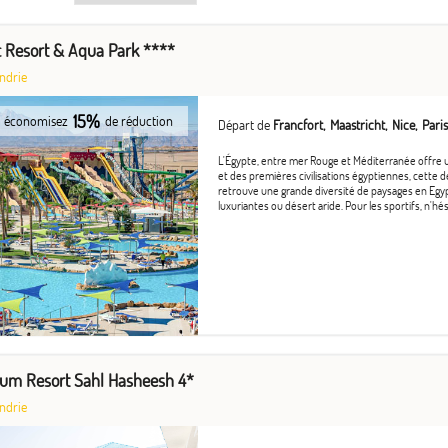
ic Resort & Aqua Park ****
ndrie
15%
économisez
de réduction
Départ de
Francfort
Maastricht
Nice
Paris
L'Égypte, entre mer Rouge et Méditerranée offre 
et des premières civilisations égyptiennes, cette d
retrouve une grande diversité de paysages en Egyp
luxuriantes ou désert aride. Pour les sportifs, n'hési
rum Resort Sahl Hasheesh 4*
ndrie