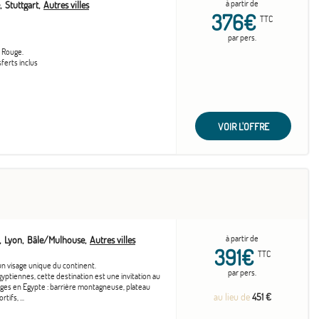
à partir de
Stuttgart
Autres villes
376€
TTC
par pers.
r Rouge.
sferts inclus
VOIR L'OFFRE
à partir de
Lyon
Bâle/Mulhouse
Autres villes
391€
TTC
n visage unique du continent.
par pers.
yptiennes, cette destination est une invitation au
ges en Egypte : barrière montagneuse, plateau
au lieu de
451 €
tifs, ...