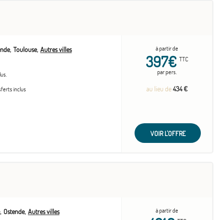
à partir de
ende
Toulouse
Autres villes
397€
TTC
par pers.
lus.
au lieu de
434 €
sferts inclus
VOIR L'OFFRE
à partir de
Ostende
Autres villes