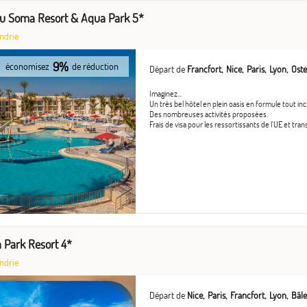
u Soma Resort & Aqua Park 5*
ndrie
9%
économisez
de réduction
Départ de
Francfort
Nice
Paris
Lyon
Ost
Imaginez...
Un très bel hôtel en plein oasis en formule tout inc
Des nombreuses activités proposées.
Frais de visa pour les ressortissants de l'UE et tran
a Park Resort 4*
ndrie
Départ de
Nice
Paris
Francfort
Lyon
Bâle