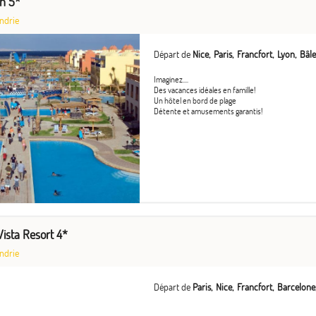
ch 5*
ndrie
Départ de
Nice
Paris
Francfort
Lyon
Bâle
Imaginez....
Des vacances idéales en famille!
Un hôtel en bord de plage
Détente et amusements garantis!
Vista Resort 4*
ndrie
Départ de
Paris
Nice
Francfort
Barcelone