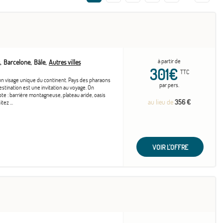
à partir de
Barcelone
Bâle
Autres villes
301€
TTC
un visage unique du continent. Pays des pharaons
par pers.
estination est une invitation au voyage. On
te : barrière montagneuse, plateau aride, oasis
au lieu de
356 €
tez ...
VOIR L'OFFRE