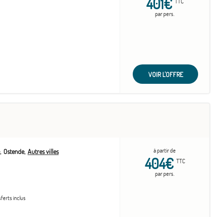
401€
TTC
par pers.
VOIR L'OFFRE
à partir de
Ostende
Autres villes
404€
TTC
par pers.
sferts inclus