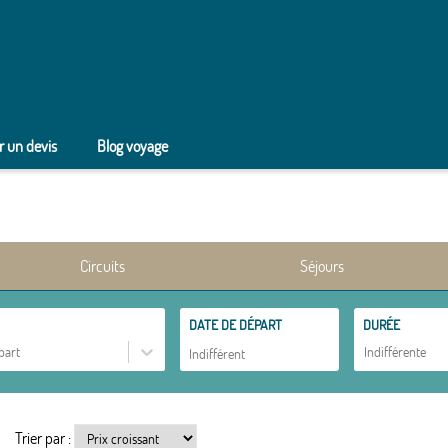
 un devis
Blog voyage
Circuits
Séjours
DATE DE DÉPART
DURÉE
part
Indifférente
Trier par :