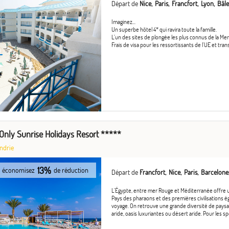
Départ de
Nice
Paris
Francfort
Lyon
Bâle
Imaginez...
Un superbe hôtel 4* qui ravira toute la famille.
L’un des sites de plongée les plus connus de la Me
Frais de visa pour les ressortissants de l'UE et tran
 Only Sunrise Holidays Resort *****
ndrie
13%
économisez
de réduction
Départ de
Francfort
Nice
Paris
Barcelone
L'Égypte, entre mer Rouge et Méditerranée offre u
Pays des pharaons et des premières civilisations ég
voyage. On retrouve une grande diversité de paysa
aride, oasis luxuriantes ou désert aride. Pour les spor