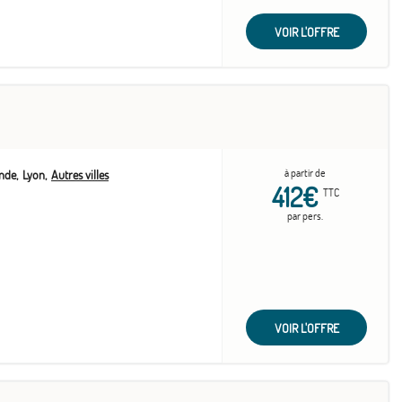
VOIR L'OFFRE
à partir de
nde
Lyon
Autres villes
412€
TTC
par pers.
VOIR L'OFFRE