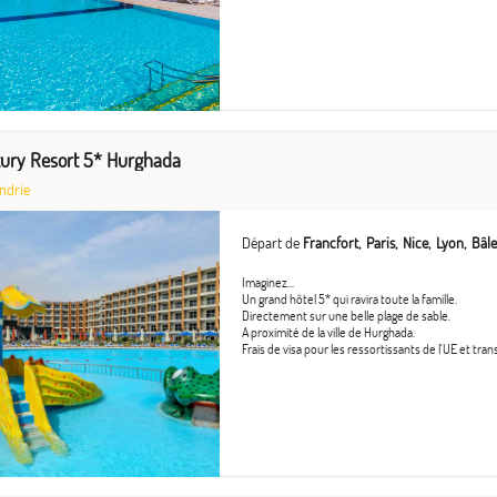
ury Resort 5* Hurghada
ndrie
Départ de
Francfort
Paris
Nice
Lyon
Bâle
Imaginez...
Un grand hôtel 5* qui ravira toute la famille.
Directement sur une belle plage de sable.
A proximité de la ville de Hurghada.
Frais de visa pour les ressortissants de l'UE et tran