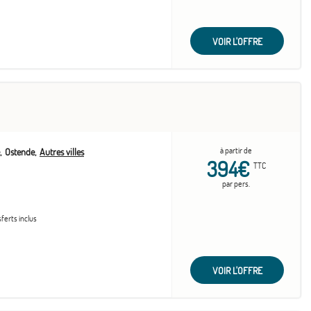
VOIR L'OFFRE
à partir de
Ostende
Autres villes
394€
TTC
par pers.
sferts inclus
VOIR L'OFFRE