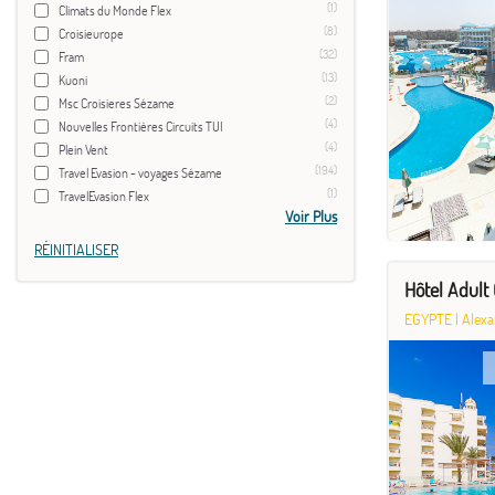
(1)
Climats du Monde Flex
(8)
Croisieurope
(32)
Fram
(13)
Kuoni
(2)
Msc Croisieres Sézame
(4)
Nouvelles Frontières Circuits TUI
(4)
Plein Vent
(194)
Travel Evasion - voyages Sézame
(1)
TravelEvasion Flex
Voir Plus
RÉINITIALISER
Hôtel Adult
EGYPTE
|
Alexa