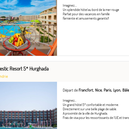
Imaginez....
Un splendide hôtel au bord de la mer rouge
Parfait pour des vacances en famille
Farniente et amusements garantis!!
stic Resort 5* Hurghada
ndrie
Départ de
Francfort
Nice
Paris
Lyon
Bâle
Imaginez...
Un grand hôtel 5* confortable et moderne.
Directement sur une belle plage de sable.
A proximité de la ville de Hurghada.
Frais de visa pour les ressortissants de l'UE et tran