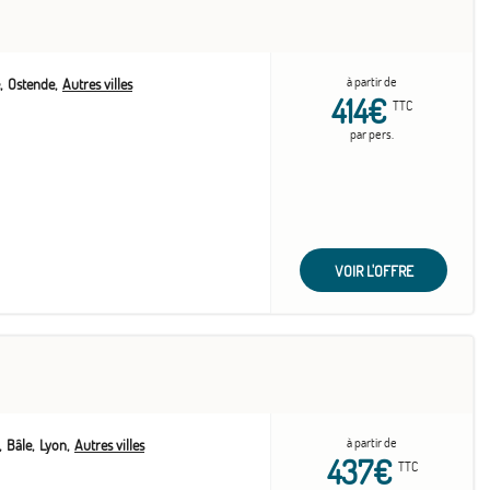
à partir de
Ostende
Autres villes
414€
TTC
par pers.
VOIR L'OFFRE
à partir de
Bâle
Lyon
Autres villes
437€
TTC