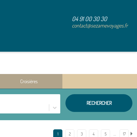
04 91 00 30 30
contact@sezamevoyages.fr
Croisières
RECHERCHER
…
1
2
3
4
5
17