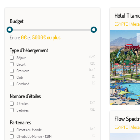
Hôtel Titan
Budget
EGYPTE
|
Alexa
Entre
0€
et
5000€ ou plus
Type d'hébergement
(125)
Séjour
(27)
Circuit
(170)
Croisière
(2)
Club
(5)
Combiné
Nombre d'étoiles
(20)
4 étoiles
(52)
5 étoiles
Flow Spect
Partenaires
EGYPTE
|
Alexa
(20)
Climats du Monde
(1)
Climats Du Monde - CDM