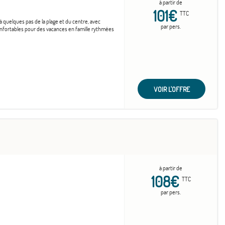
à partir de
101€
TTC
 à quelques pas de la plage et du centre, avec
par pers.
onfortables pour des vacances en famille rythmées
VOIR L'OFFRE
à partir de
108€
TTC
par pers.