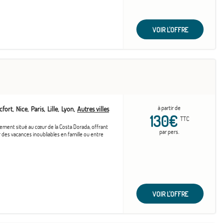
VOIR L'OFFRE
à partir de
cfort
Nice
Paris
Lille
Lyon
Autres villes
130€
TTC
lement situé au cœur de la Costa Dorada, offrant
par pers.
 des vacances inoubliables en famille ou entre
VOIR L'OFFRE