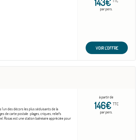
143€
TTC
par pers.
VOIR L'OFFRE
à partir de
146€
TTC
s l'un des décors les plus séduisants de la
par pers.
s de carte postale : plages, criques, reliefs
rel. Rosas est une station balnéaire appréciée pour