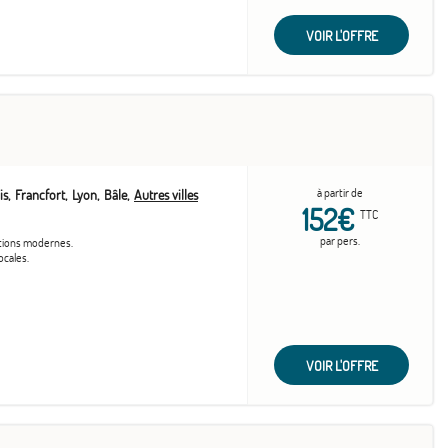
VOIR L'OFFRE
à partir de
is
Francfort
Lyon
Bâle
Autres villes
152€
TTC
par pers.
ations modernes.
ocales.
VOIR L'OFFRE