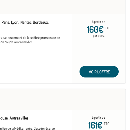
à partir de
Paris
Lyon
Nantes
Bordeaux
160€
TTC
par pers.
ues pas seulement de la célébré promenade de
en couple ou en famille !
VOIR L'OFFRE
à partir de
louse
Autres villes
161€
TTC
milieu de la Méditerranée. Classée réserve