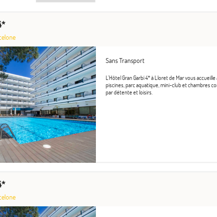
4*
celone
Sans Transport
L’Hôtel Gran Garbí 4* à Lloret de Mar vous accueille
piscines, parc aquatique, mini-club et chambres c
par détente et loisirs.
4*
celone