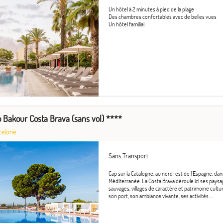
Un hôtel à 2 minutes à pied de la plage
Des chambres confortables avec de belles vues
Un hôtel familial
Bakour Costa Brava (sans vol) ****
celone
Sans Transport
Cap sur la Catalogne, au nord-est de l'Espagne, dan
Méditerranée. La Costa Brava déroule ici ses paysage
sauvages, villages de caractère et patrimoine cultu
son port, son ambiance vivante, ses activités ...