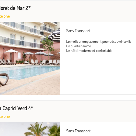
loret de Mar 2*
celone
Sans Transport
Le meilleur emplacement pour découvrir la ville
Un quartier animé
Un hôtel moderne et confortable
a Caprici Verd 4*
celone
Sans Transport