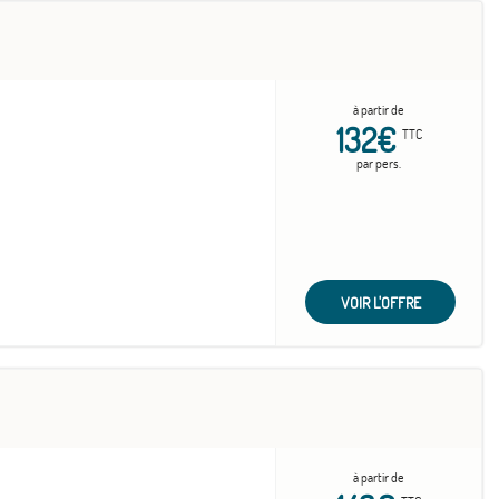
à partir de
132€
TTC
par pers.
VOIR L'OFFRE
à partir de