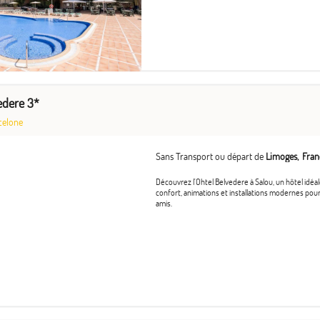
edere 3*
celone
Sans Transport ou départ de
Limoges
Fran
Découvrez l'Ohtel Belvedere à Salou, un hôtel idéa
confort, animations et installations modernes pour
amis.