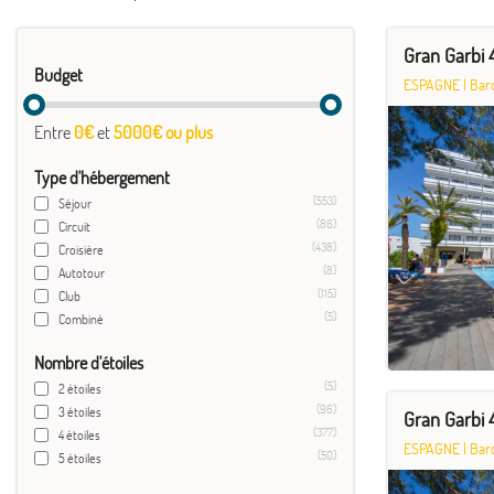
Gran Garbi 
Budget
ESPAGNE
|
Bar
Entre
0€
et
5000€ ou plus
Type d'hébergement
(553)
Séjour
(86)
Circuit
(438)
Croisière
(8)
Autotour
(115)
Club
(5)
Combiné
Nombre d'étoiles
(5)
2 étoiles
(96)
3 étoiles
Gran Garbi 
(377)
4 étoiles
ESPAGNE
|
Bar
(50)
5 étoiles