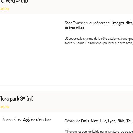
ici Verd 4*(nl)
celone
Sans Transport ou départ de
Limoges
Nice
Autres villes
Découvrez le charme de la côte catalane, à quelq
santa Susanna. Des activités pour tous, entre amis, 
lora park 3* (nl)
celone
4%
économisez
de réduction
Départ de
Paris
Nice
Lille
Lyon
Bâle
Tou
Minorque est un véritable paradis naturel au beau 