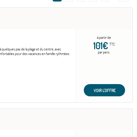
à partir de
101€
TTC
 à quelques pas de la plage et du centre, avec
par pers.
onfortables pour des vacances en famille rythmées
VOIR L'OFFRE