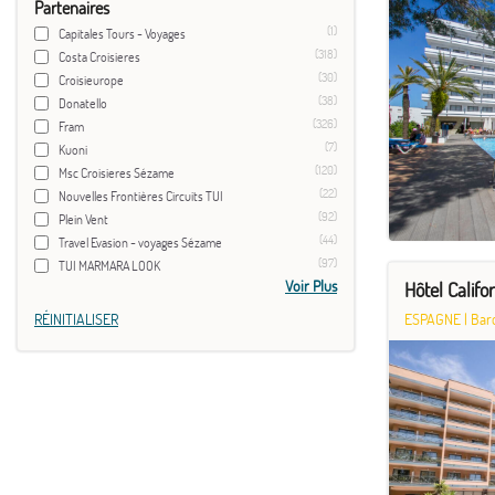
Partenaires
(1)
Capitales Tours - Voyages
(318)
Costa Croisieres
(30)
Croisieurope
(38)
Donatello
(326)
Fram
(7)
Kuoni
(120)
Msc Croisieres Sézame
(22)
Nouvelles Frontières Circuits TUI
(92)
Plein Vent
(44)
Travel Evasion - voyages Sézame
(97)
TUI MARMARA LOOK
Voir Plus
Hôtel Califo
RÉINITIALISER
ESPAGNE
|
Bar