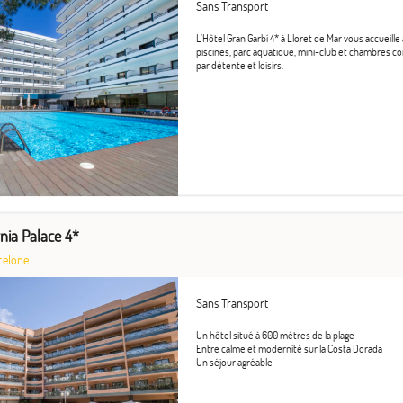
Sans Transport
L’Hôtel Gran Garbí 4* à Lloret de Mar vous accueille
piscines, parc aquatique, mini-club et chambres c
par détente et loisirs.
rnia Palace 4*
celone
Sans Transport
Un hôtel situé à 600 mètres de la plage
Entre calme et modernité sur la Costa Dorada
Un séjour agréable