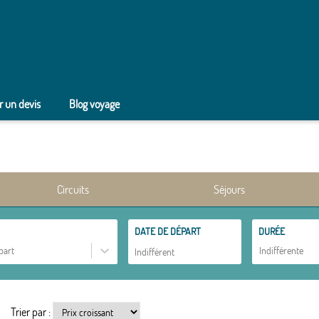
 un devis
Blog voyage
Circuits
Séjours
DATE DE DÉPART
DURÉE
part
Indifférente
Trier par :