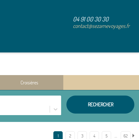
04 91 00 30 30
contact@sezamevoyages.fr
Croisières
RECHERCHER
…
1
2
3
4
5
62