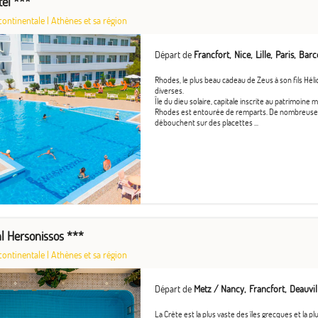
tel ***
continentale
|
Athènes et sa région
Départ de
Francfort
Nice
Lille
Paris
Barc
Rhodes, le plus beau cadeau de Zeus à son fils Hélio
diverses.
Île du dieu solaire, capitale inscrite au patrimoine m
Rhodes est entourée de remparts. De nombreuses 
débouchent sur des placettes ...
al Hersonissos ***
continentale
|
Athènes et sa région
Départ de
Metz / Nancy
Francfort
Deauvil
La Crète est la plus vaste des îles grecques et la p