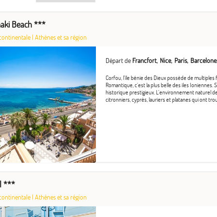
aki Beach ***
continentale
|
Athènes et sa région
Départ de
Francfort
Nice
Paris
Barcelone
Corfou, l'île bénie des Dieux possède de multiples 
Romantique, c'est la plus belle des iles Ioniennes.
historique prestigieux. L'environnement naturel de 
citronniers, cyprès, lauriers et platanes qui ont trouv
l ***
continentale
|
Athènes et sa région