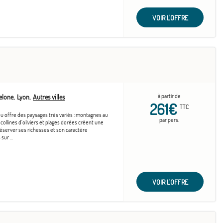
VOIR L'OFFRE
à partir de
elone
Lyon
Autres villes
261€
TTC
ou offre des paysages très variés : montagnes au
par pers.
 collines d'oliviers et plages dorées créent une
server ses richesses et son caractère
sur ...
VOIR L'OFFRE