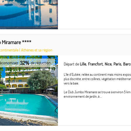
 Miramare ****
continentale
|
Athènes et sa région
32%
économisez
de réduction
Départ de
Lille
Francfort
Nice
Paris
Barc
L'île d'Eubée, reliée au continent mais moins expo
plus discrète, entre collines, végétation méditerr
vers la baie.
Le Club Jumbo Miramare se trouve à environ 5 km d'E
environnement de jardin, à ...