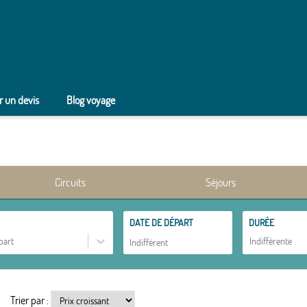
 un devis
Blog voyage
Circuits
Séjours
DATE DE DÉPART
DURÉE
part
Indifférente
Trier par :