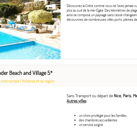
Découvrez la Crête comme vous ne l'avez jamais vu. 
plus au sud de la mer Egée. Des kilomètres de plage
ainsi se compose un paysage sans cesse changeant, 
découvrirez de nombreuses villes ports, pleines de 
nder Beach and Village 5*
continentale
|
Athènes et sa région
Sans Transport ou départ de
Nice
Paris
Me
Autres villes
un choix privilégié pour les familles.
des chambres accueillantes
un service soigné