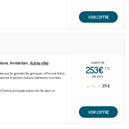
VOIR L'OFFRE
à partir de
elone
Amsterdam
Autres villes
253€
TTC
sée que les grandes îles grecques, offre une Grèce
par pers.
anéenne et petites stations balnéaires tournées
au lieu de
371 €
retria, principale station de l'île, dans un
VOIR L'OFFRE