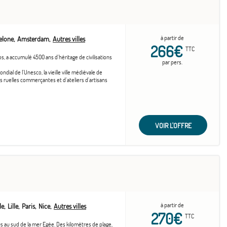
à partir de
elone
Amsterdam
Autres villes
266€
TTC
s, a accumulé 4500 ans d'héritage de civilisations
par pers.
ondial de l'Unesco, la vieille ville médiévale de
ruelles commerçantes et d'ateliers d'artisans
VOIR L'OFFRE
à partir de
le
Lille
Paris
Nice
Autres villes
270€
TTC
lus au sud de la mer Egée. Des kilomètres de plage,