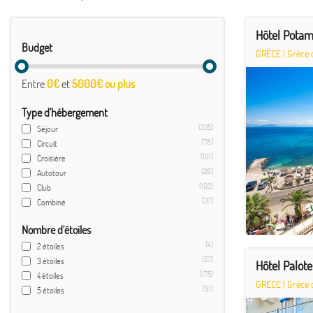
Hôtel Potam
Budget
GRÈCE
|
Grèce 
Entre
0€
et
5000€ ou plus
Type d'hébergement
(335)
Séjour
(78)
Circuit
(101)
Croisière
(26)
Autotour
(102)
Club
(37)
Combiné
Nombre d'étoiles
(4)
2 étoiles
(57)
3 étoiles
Hôtel Palote
(175)
4 étoiles
GRÈCE
|
Grèce 
(91)
5 étoiles