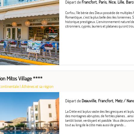
Départ de
Francfort
Paris
Nice
Lille
Barc
Corfou, l'île bénie des Dieux possède de multiples 
Romantique, c'est la plus belle des iles Ioniennes.
historique prestigieux. L'environnement naturel de 
citronniers, cyprès, lauriers et platanes qui ont trouv
on Mitos Village ****
continentale
|
Athènes et sa région
Départ de
Deauville
Francfort
Metz / Nan
La Crète est la plus vaste des îles grecques et la p
des montagnes abruptes, de fertiles plaines... ai
tantôt boisé, verdoyant et paisible. Vous découvri
tout au long de la côte mais aussi de grands ...