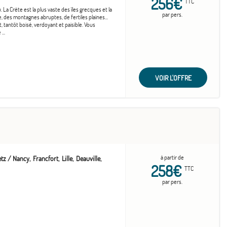
256€
TTC
La Crète est la plus vaste des îles grecques et la
par pers.
, des montagnes abruptes, de fertiles plaines...
tantôt boisé, verdoyant et paisible. Vous
...
VOIR L'OFFRE
à partir de
tz / Nancy
Francfort
Lille
Deauville
258€
TTC
par pers.