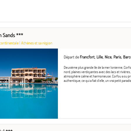
n Sands ***
continentale
|
Athènes et sa région
Départ de
Francfort
Lille
Nice
Paris
Barc
Deuxième plus grande île de la mer Ionienne, Corf
nord, plaines verdoyantes avec des lacs et rivières,
atmosphère calme et harmonieuse. Corfou a su pré
authentique, ce qui a fait d'elle, un vrai petit paradis 