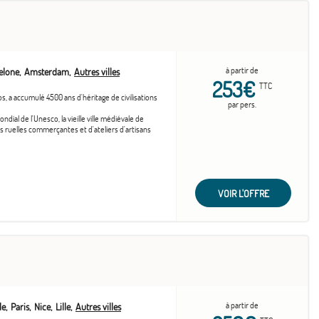
à partir de
elone
Amsterdam
Autres villes
253€
TTC
s, a accumulé 4500 ans d'héritage de civilisations
par pers.
ondial de l'Unesco, la vieille ville médiévale de
ruelles commerçantes et d'ateliers d'artisans
VOIR L'OFFRE
à partir de
le
Paris
Nice
Lille
Autres villes