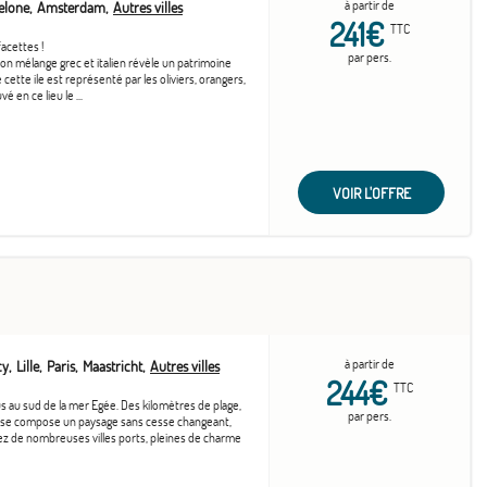
à partir de
elone
Amsterdam
Autres villes
241€
TTC
facettes !
par pers.
 Son mélange grec et italien révèle un patrimoine
cette ile est représenté par les oliviers, orangers,
é en ce lieu le ...
VOIR L'OFFRE
à partir de
cy
Lille
Paris
Maastricht
Autres villes
244€
TTC
lus au sud de la mer Egée. Des kilomètres de plage,
par pers.
nsi se compose un paysage sans cesse changeant,
rez de nombreuses villes ports, pleines de charme