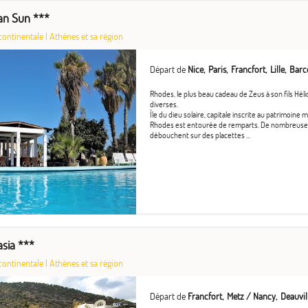
an Sun ***
continentale
|
Athènes et sa région
Départ de
Nice
Paris
Francfort
Lille
Barc
Rhodes, le plus beau cadeau de Zeus à son fils Hélio
diverses.
Île du dieu solaire, capitale inscrite au patrimoine m
Rhodes est entourée de remparts. De nombreuses 
débouchent sur des placettes ...
asia ***
continentale
|
Athènes et sa région
Départ de
Francfort
Metz / Nancy
Deauvil