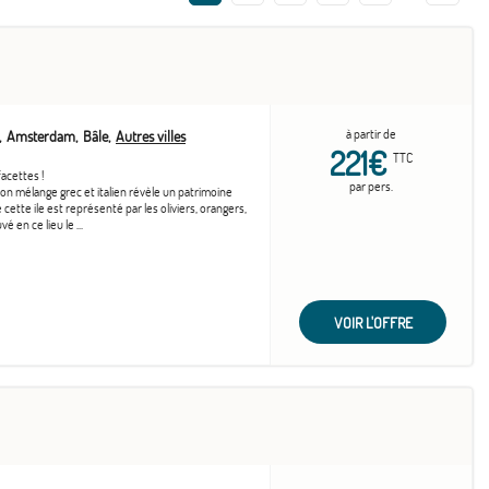
à partir de
Amsterdam
Bâle
Autres villes
221€
TTC
facettes !
par pers.
 Son mélange grec et italien révèle un patrimoine
cette ile est représenté par les oliviers, orangers,
é en ce lieu le ...
VOIR L'OFFRE