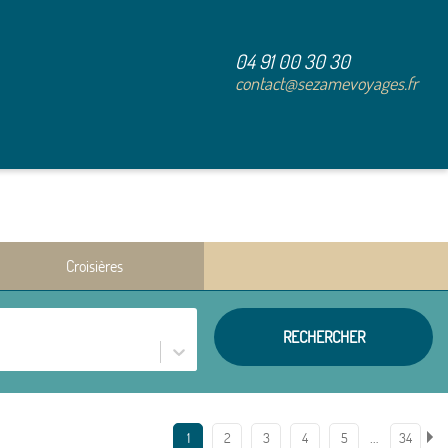
04 91 00 30 30
contact@sezamevoyages.fr
Croisières
RECHERCHER
…
1
2
3
4
5
34