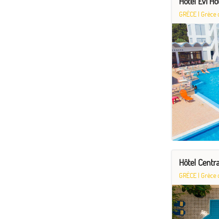
Hôtel Evi Hô
GRÈCE
|
Grèce 
Hôtel Centr
GRÈCE
|
Grèce 