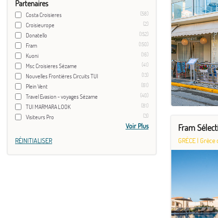
Partenaires
(58)
Costa Croisieres
(2)
Croisieurope
(152)
Donatello
(150)
Fram
(16)
Kuoni
(41)
Msc Croisieres Sézame
(13)
Nouvelles Frontières Circuits TUI
(61)
Plein Vent
(40)
Travel Evasion - voyages Sézame
(81)
TUI MARMARA LOOK
(3)
Visiteurs Pro
Voir Plus
Fram Sélecti
RÉINITIALISER
GRÈCE
|
Grèce 