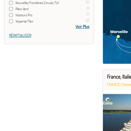
(11)
Nouvelles Frontières Circuits TUI
(1)
Plein Vent
(1)
Visiteurs Pro
(2)
Voyamar Flex
Voir Plus
RÉINITIALISER
France, Ital
FRANCE
|
Seine