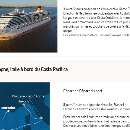
3 jours/2 nuits au départ de Civitavecchia-Rome (It
Direction la Méditerranée occidentale avec Costa C
Larguez les amarres avec Costa Croisières, le mond
Nous vous emmenons vivre les croisières les plus co
marchés parfumés et couchers de soleil sur la Mé
unique.
Des vacances inoubliables, une émotion que seul Co
gne, Italie à bord du Costa Pacifica
Départ de
Départ du port
5 jours/4 nuits au départ de Marseille (France).
Larguez les amarres avec Costa Croisières, le mond
Entre mer et soleil, culture et tradition, détente 
jour, découvrez un lieu différent et faites le plei
Des vacances inoubliables, une émotion que seul Co