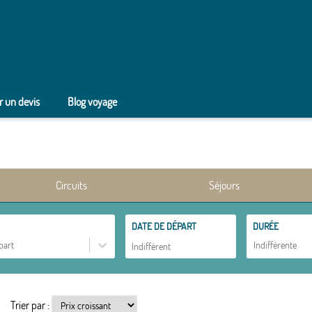
 un devis
Blog voyage
Circuits
Séjours
DATE DE DÉPART
DURÉE
part
Indifférente
Trier par :