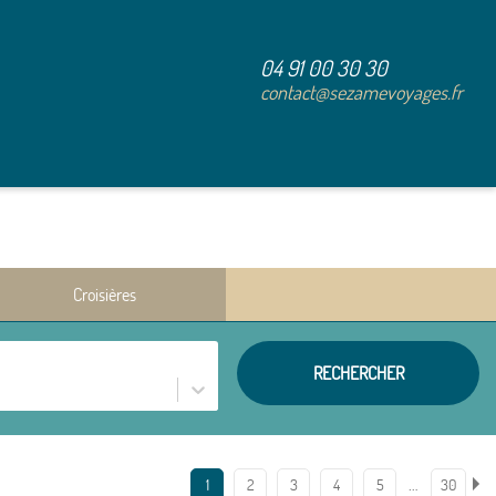
04 91 00 30 30
contact@sezamevoyages.fr
Croisières
RECHERCHER
…
1
2
3
4
5
30