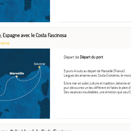
ie, Espagne avec le Costa Fascinosa
celone
Départ de
Départ du port
5 jours/4 nuits au départ de Marseille (France).
Larguez les amarres avec Costa Croisières, le mond
Entre mer et soleil, culture et tradition, détente 
jour, découvrez un lieu différent et faites le plei
Des vacances inoubliables, une émotion que seul Co