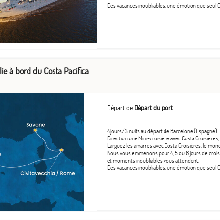
Des vacances inoubliables, une émotion que seul Co
lie à bord du Costa Pacifica
Départ de
Départ du port
4 jours/3 nuits au départ de Barcelone (Espagne)
Direction une Mini-croisière avec Costa Croisières,
Larguez les amarres avec Costa Croisières, le mond
Nous vous emmenons pour 4, 5 ou 6 jours de croisière
et moments inoubliables vous attendent.
Des vacances inoubliables, une émotion que seul Co