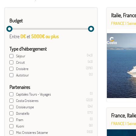
Italie, Fran
Budget
FRANCE
|
Seine
Entre
0€
et
5000€ ou plus
Type d'hébergement
(143)
Séjour
(43)
Circuit
(376)
Croisière
(11)
Autotour
Partenaires
(1)
Capitales Tours - Voyages
(223)
Costa Croisieres
(24)
Croisieurope
(171)
Donatello
France, Ital
(1)
Fram
FRANCE
|
Seine
(9)
Kuoni
(153)
Msc Croisieres Sézame