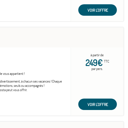
VOIR L'OFFRE
à partir de
249€
TTC
par pers.
e vous appartient !
et divertissement, à chacun ses vacances ! Chaque
n d’émotions, seuls ou accompagnés !
sta peut vous offrir.
VOIR L'OFFRE