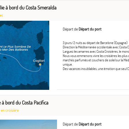
alie à bord du Costa Smeralda
es
Départ de
Départ du port
3 jours/2 nuits au départ de Barcelone (Espagne)
Direction la Méditerranée occidentale avec Costa C
Larguez les amarres avec Costa Croisières, le mond
Nous vous emmenons vivre les croisières les plus co
marchés parfumés et couchers de soleil sur la Mé
unique.
Des vacances inoubliables, une émotion que seul Co
ce à bord du Costa Pacifica
 en croisière
Départ de
Départ du port