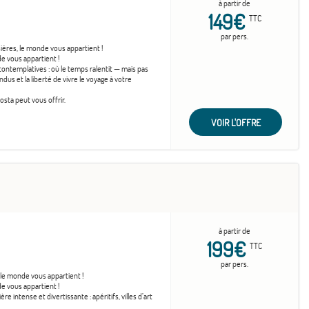
à partir de
149€
TTC
par pers.
ières, le monde vous appartient !
e vous appartient !
ontemplatives : où le temps ralentit — mais pas
ndus et la liberté de vivre le voyage à votre
sta peut vous offrir.
VOIR L'OFFRE
à partir de
199€
TTC
par pers.
 le monde vous appartient !
e vous appartient !
 intense et divertissante : apéritifs, villes d’art