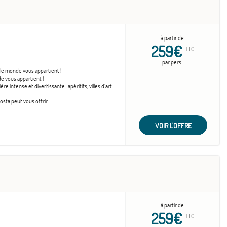
à partir de
259€
TTC
par pers.
 le monde vous appartient !
e vous appartient !
 intense et divertissante : apéritifs, villes d’art
sta peut vous offrir.
VOIR L'OFFRE
à partir de
259€
TTC