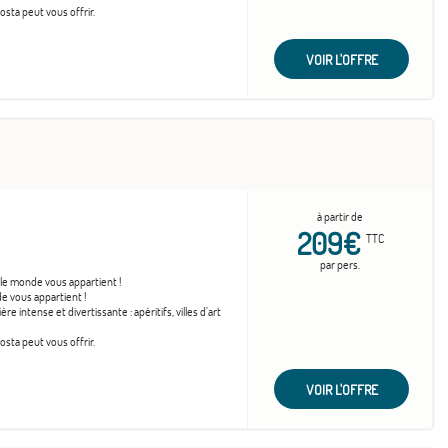
sta peut vous offrir.
VOIR L'OFFRE
à partir de
209€
TTC
par pers.
 le monde vous appartient !
e vous appartient !
 intense et divertissante : apéritifs, villes d’art
sta peut vous offrir.
VOIR L'OFFRE