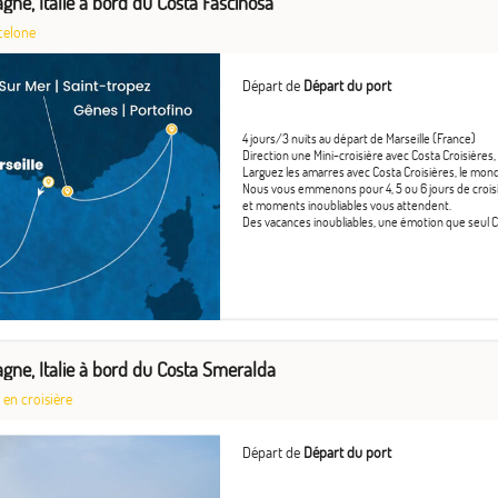
gne, Italie à bord du Costa Fascinosa
celone
Départ de
Départ du port
4 jours/3 nuits au départ de Marseille (France)
Direction une Mini-croisière avec Costa Croisières,
Larguez les amarres avec Costa Croisières, le mond
Nous vous emmenons pour 4, 5 ou 6 jours de croisière
et moments inoubliables vous attendent.
Des vacances inoubliables, une émotion que seul Co
agne, Italie à bord du Costa Smeralda
 en croisière
Départ de
Départ du port