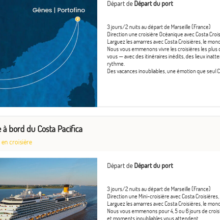
Départ de
Départ du port
3 jours/2 nuits au départ de Marseille (France)
Direction une croisière Océanique avec Costa Crois
Larguez les amarres avec Costa Croisières, le mond
Nous vous emmenons vivre les croisières les plus c
vous — avec des itinéraires inédits, des lieux inatte
rythme.
Des vacances inoubliables, une émotion que seul Co
ie à bord du Costa Pacifica
 en croisière
Départ de
Départ du port
3 jours/2 nuits au départ de Marseille (France)
Direction une Mini-croisière avec Costa Croisières,
Larguez les amarres avec Costa Croisières, le mond
Nous vous emmenons pour 4, 5 ou 6 jours de croisière
et moments inoubliables vous attendent.