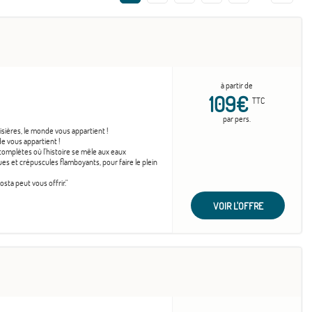
à partir de
109€
TTC
par pers.
isières, le monde vous appartient !
e vous appartient !
complètes où l’histoire se mêle aux eaux
ques et crépuscules flamboyants, pour faire le plein
sta peut vous offrir."
VOIR L'OFFRE