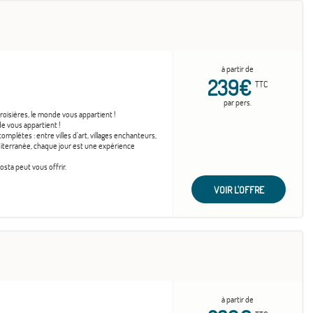
à partir de
239€
TTC
par pers.
roisières, le monde vous appartient !
e vous appartient !
mplètes : entre villes d’art, villages enchanteurs,
diterranée, chaque jour est une expérience
sta peut vous offrir.
VOIR L'OFFRE
à partir de