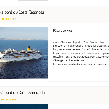
ce à bord du Costa Fascinosa
 en croisière
Départ de
Nice
2 jours/1 nuits au départ de Nice-Savone (Italie)
Direction la méditerranée Orientale avec Costa Cro
Larguez les amarres avec Costa Croisières, le mond
Nous vous emmenons vivre les croisières les plus 
cristallines, entre îles grecques, saveurs authenti
d’énergie méditerranéenne.
Des vacances inoubliables, une émotion que seul Co
ie à bord du Costa Smeralda
 en croisière