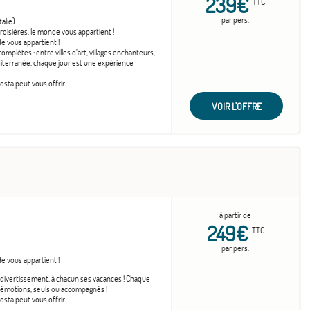
239€
TTC
par pers.
alie)
roisières, le monde vous appartient !
e vous appartient !
mplètes : entre villes d’art, villages enchanteurs,
diterranée, chaque jour est une expérience
sta peut vous offrir.
VOIR L'OFFRE
à partir de
249€
TTC
par pers.
e vous appartient !
et divertissement, à chacun ses vacances ! Chaque
n d’émotions, seuls ou accompagnés !
sta peut vous offrir.