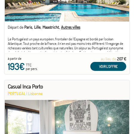
Départ de
Paris
Lille
Maastricht
Autres villes
Le Portugal est un pays européen, frontalier de l'Espagne et bordé par l'océan
Atlantique. Tout proche de la France, il n'en est pas moins très différent ! Il regorge de
richesses variées tant culturelles que naturelles. Un séjour au Portugal est synonyme
de soleil et de découverte d'un patrimoine fabuleux. En témoigne son emblématique
capitale ...
à partir de
au lieu de
207 €
193€
TTC
VOIR L'OFFRE
par pers.
Casual Inca Porto
PORTUGAL
|
Lisbonne