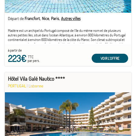
Départ de
Francfort
Nice
Paris
Autres villes
Madère est un archipel du Portugal composé de l'île du même nom et de plusieurs
autres petites îles, situé dans l'océan Atlantique, à environ 900 kilomètres du Portugal
continental et à environ 600 kilomètres de la côte du Maroc. Son climat subtropical et
ses paysages singuliers en font une destination touristique appréciée. Madère est à
juste ...
à partir de
223€
TTC
VOIR L'OFFRE
par pers.
Hôtel Vila Galé Nautico ****
PORTUGAL
|
Lisbonne