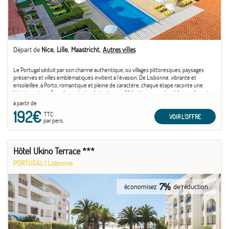
Départ de
Nice
Lille
Maastricht
Autres villes
Le Portugal séduit par son charme authentique, où villages pittoresques, paysages
préservés et villes emblématiques invitent à l'évasion. De Lisbonne, vibrante et
ensoleillée, à Porto, romantique et pleine de caractère, chaque étape raconte une
histoire unique. Ses plages dorées baignées par l'Atlantique, ses vignobles verdoyants
et sa douceur de ...
à partir de
192€
TTC
VOIR L'OFFRE
par pers.
Hôtel Ukino Terrace ***
PORTUGAL
|
Lisbonne
7%
économisez
de réduction