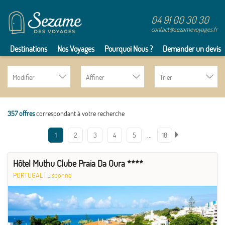
04 91 00 30 30
contact@sezamevoyages.fr
Destinations
Nos Voyages
Pourquoi Nous ?
Demander un devis
Modifier
Affiner
Trier
357 offres
correspondant à votre recherche
…
1
2
3
4
5
18
Hôtel Muthu Clube Praia Da Oura ****
PORTUGAL
|
Lisbonne