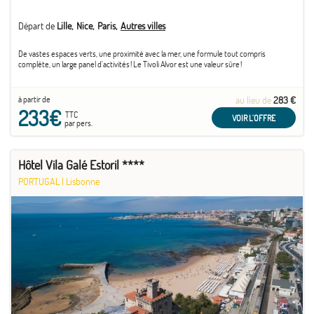
Départ de
Lille
Nice
Paris
Autres villes
De vastes espaces verts, une proximité avec la mer, une formule tout compris
complète, un large panel d'activités ! Le Tivoli Alvor est une valeur sûre !
à partir de
au lieu de
283 €
233€
TTC
VOIR L'OFFRE
par pers.
Hôtel Vila Galé Estoril ****
PORTUGAL
|
Lisbonne