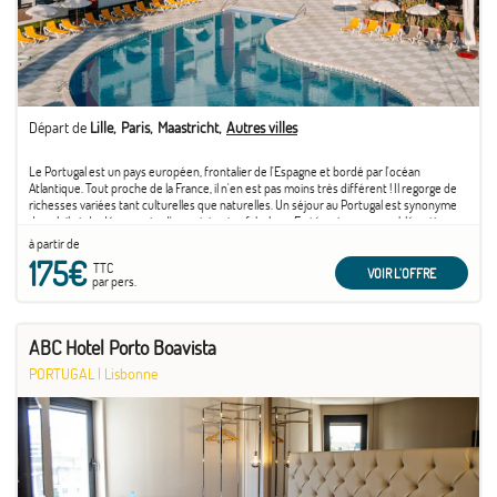
Départ de
Lille
Paris
Maastricht
Autres villes
Le Portugal est un pays européen, frontalier de l'Espagne et bordé par l'océan
Atlantique. Tout proche de la France, il n'en est pas moins très différent ! Il regorge de
richesses variées tant culturelles que naturelles. Un séjour au Portugal est synonyme
de soleil et de découverte d'un patrimoine fabuleux. En témoigne son emblématique
capitale ...
à partir de
175€
TTC
VOIR L'OFFRE
par pers.
ABC Hotel Porto Boavista
PORTUGAL
|
Lisbonne