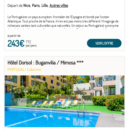
Départ de
Nice
Paris
Lille
Autres villes
Le Portugal est un pays européen, frontalier de l'Espagne et bordé par l'océan
Atlantique. Tout proche de la France, il n'en est pas moins très différent ! Il regorge de
richesses variées tant culturelles que naturelles. Un séjour au Portugal est synonyme
de soleil et de découverte d'un patrimoine fabuleux. En témoigne son emblématique
capitale ...
à partir de
243€
TTC
VOIR L'OFFRE
par pers.
Hôtel Dorisol : Buganvilia / Mimosa ***
PORTUGAL
|
Lisbonne