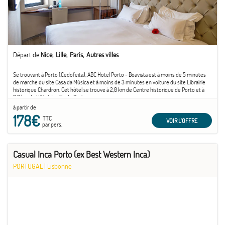
Départ de
Nice
Lille
Paris
Autres villes
Se trouvant à Porto (Cedofeita), ABC Hotel Porto - Boavista est à moins de 5 minutes
de marche du site Casa da Música et à moins de 3 minutes en voiture du site Librairie
historique Chardron. Cet hôtel se trouve à 2,8 km de Centre historique de Porto et à
3,3 km de Hôtel de ville de Porto.
à partir de
178€
TTC
VOIR L'OFFRE
par pers.
Casual Inca Porto (ex Best Western Inca)
PORTUGAL
|
Lisbonne