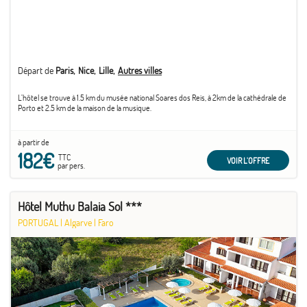
Départ de
Paris
Nice
Lille
Autres villes
L’hôtel se trouve à 1.5 km du musée national Soares dos Reis, à 2km de la cathédrale de
Porto et 2.5 km de la maison de la musique.
à partir de
182€
TTC
VOIR L'OFFRE
par pers.
Hôtel Muthu Balaia Sol ***
PORTUGAL
|
Algarve
|
Faro