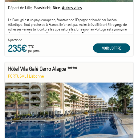
Départ de
Lille
Maastricht
Nice
Autres villes
Le Portugal est un pays européen, frontalier de l'Espagne et bordé par l'océan
Atlantique. Tout proche de la France, il n'en est pas moins très différent ! Il regorge de
richesses variées tant culturelles que naturelles. Un séjour au Portugal est synonyme
de soleil et de découverte d'un patrimoine fabuleux. En témoigne son emblématique
capitale ...
à partir de
235€
TTC
VOIR L'OFFRE
par pers.
Hôtel Vila Galé Cerro Alagoa ****
PORTUGAL
|
Lisbonne