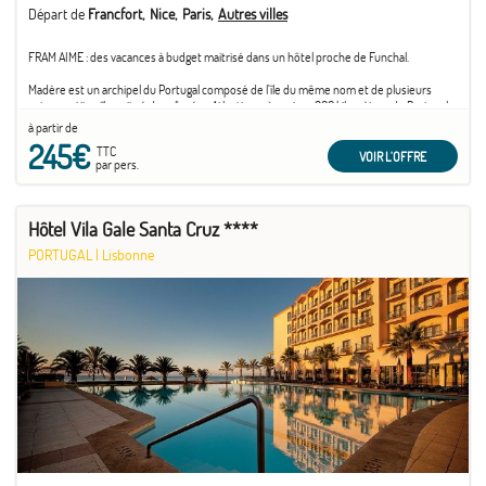
Départ de
Francfort
Nice
Paris
Autres villes
FRAM AIME : des vacances à budget maitrisé dans un hôtel proche de Funchal.
Madère est un archipel du Portugal composé de l'île du même nom et de plusieurs
autres petites îles, situé dans l'océan Atlantique, à environ 900 kilomètres du Portugal
continental et à environ 600 kilomètres de la côte du Maroc. Son climat subtropical et
à partir de
ses ...
245€
TTC
VOIR L'OFFRE
par pers.
Hôtel Vila Gale Santa Cruz ****
PORTUGAL
|
Lisbonne