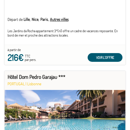
Départ de
Lille
Nice
Paris
Autres villes
Les Jardins da Rocha appartement 3*(nl) offre un cadre de vacances reposante. En
bord de mer et proche des attractions locales.
à partir de
216€
TTC
VOIR L'OFFRE
par pers.
Hôtel Dom Pedro Garajau ***
PORTUGAL
|
Lisbonne