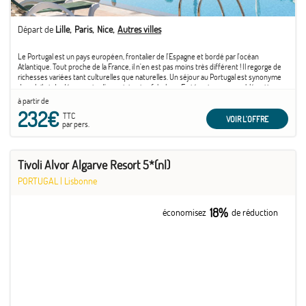
Départ de
Lille
Paris
Nice
Autres villes
Le Portugal est un pays européen, frontalier de l'Espagne et bordé par l'océan
Atlantique. Tout proche de la France, il n'en est pas moins très différent ! Il regorge de
richesses variées tant culturelles que naturelles. Un séjour au Portugal est synonyme
de soleil et de découverte d'un patrimoine fabuleux. En témoigne son emblématique
capitale ...
à partir de
232€
TTC
VOIR L'OFFRE
par pers.
Tivoli Alvor Algarve Resort 5*(nl)
PORTUGAL
|
Lisbonne
18%
économisez
de réduction