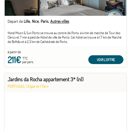
Départ de
Lille
Nice
Paris
Autres villes
Hotel Moon & Sun Porto se trouve au centre de Porto, à 4 min de marche de Tour des
Clercs et 7 min à pied de Hôtel de ville de Porto. Cet hôtel se trouve à 1,7 km de Marché
de Bolhão et à 2,3 km de Cathédrale de Porto.
à partir de
211€
TTC
VOIR L'OFFRE
par pers.
Jardins da Rocha appartement 3* (nl)
PORTUGAL
|
Algarve
|
Faro