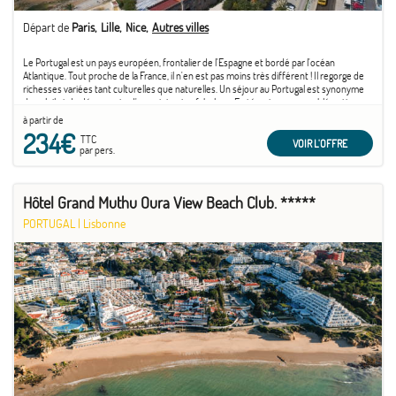
Départ de
Paris
Lille
Nice
Autres villes
Le Portugal est un pays européen, frontalier de l'Espagne et bordé par l'océan
Atlantique. Tout proche de la France, il n'en est pas moins très différent ! Il regorge de
richesses variées tant culturelles que naturelles. Un séjour au Portugal est synonyme
de soleil et de découverte d'un patrimoine fabuleux. En témoigne son emblématique
capitale ...
à partir de
234€
TTC
VOIR L'OFFRE
par pers.
Hôtel Grand Muthu Oura View Beach Club. *****
PORTUGAL
|
Lisbonne