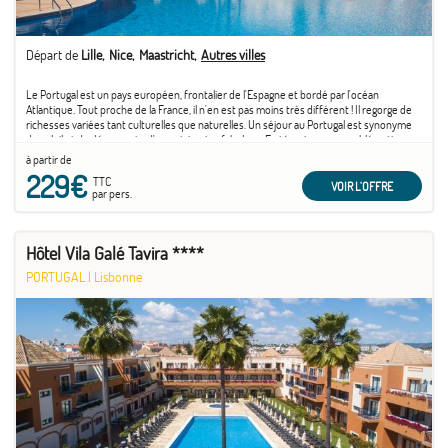
Départ de
Lille
Nice
Maastricht
Autres villes
Le Portugal est un pays européen, frontalier de l'Espagne et bordé par l'océan
Atlantique. Tout proche de la France, il n'en est pas moins très différent ! Il regorge de
richesses variées tant culturelles que naturelles. Un séjour au Portugal est synonyme
de soleil et de découverte d'un patrimoine fabuleux. En témoigne son emblématique
capitale ...
à partir de
229€
TTC
VOIR L'OFFRE
par pers.
Hôtel Vila Galé Tavira ****
PORTUGAL
|
Lisbonne