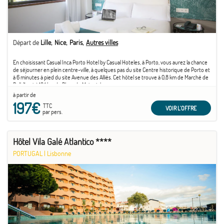
Départ de
Lille
Nice
Paris
Autres villes
En choisissant Casual Inca Porto Hotel by Casual Hoteles, à Porto, vous aurez la chance
de séjourner en plein centre-ville, à quelques pas du site Centre historique de Porto et
à 6 minutes à pied du site Avenue des Alliés. Cet hôtel se trouve à 0,8 km de Marché de
Bolhão et à 18,1 km de Plage de Matosinhos.
à partir de
197€
TTC
VOIR L'OFFRE
par pers.
Hôtel Vila Galé Atlantico ****
PORTUGAL
|
Lisbonne