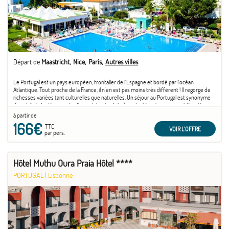
Départ de
Maastricht
Nice
Paris
Autres villes
Le Portugal est un pays européen, frontalier de l'Espagne et bordé par l'océan
Atlantique. Tout proche de la France, il n'en est pas moins très différent ! Il regorge de
richesses variées tant culturelles que naturelles. Un séjour au Portugal est synonyme
de soleil et de découverte d'un patrimoine fabuleux. En témoigne son emblématique
capitale ...
à partir de
166€
TTC
VOIR L'OFFRE
par pers.
Hôtel Muthu Oura Praia Hôtel ****
PORTUGAL
|
Lisbonne