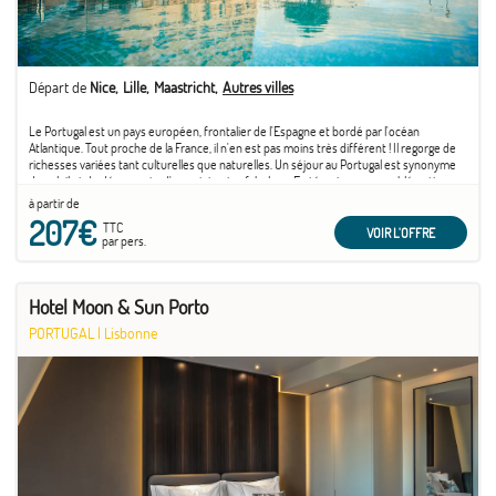
Départ de
Nice
Lille
Maastricht
Autres villes
Le Portugal est un pays européen, frontalier de l'Espagne et bordé par l'océan
Atlantique. Tout proche de la France, il n'en est pas moins très différent ! Il regorge de
richesses variées tant culturelles que naturelles. Un séjour au Portugal est synonyme
de soleil et de découverte d'un patrimoine fabuleux. En témoigne son emblématique
capitale ...
à partir de
207€
TTC
VOIR L'OFFRE
par pers.
Hotel Moon & Sun Porto
PORTUGAL
|
Lisbonne