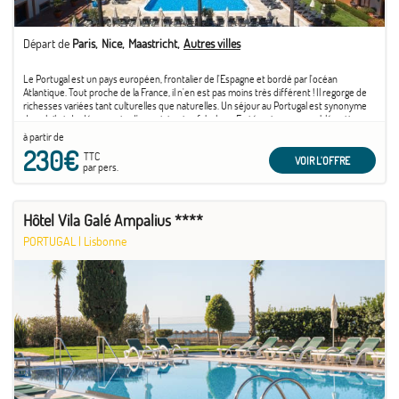
Départ de
Paris
Nice
Maastricht
Autres villes
Le Portugal est un pays européen, frontalier de l'Espagne et bordé par l'océan
Atlantique. Tout proche de la France, il n'en est pas moins très différent ! Il regorge de
richesses variées tant culturelles que naturelles. Un séjour au Portugal est synonyme
de soleil et de découverte d'un patrimoine fabuleux. En témoigne son emblématique
capitale ...
à partir de
230€
TTC
VOIR L'OFFRE
par pers.
Hôtel Vila Galé Ampalius ****
PORTUGAL
|
Lisbonne