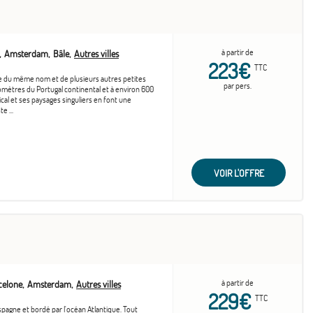
à partir de
Amsterdam
Bâle
Autres villes
223€
TTC
le du même nom et de plusieurs autres petites
par pers.
ilomètres du Portugal continental et à environ 600
cal et ses paysages singuliers en font une
e ...
VOIR L'OFFRE
à partir de
celone
Amsterdam
Autres villes
229€
TTC
spagne et bordé par l'océan Atlantique. Tout