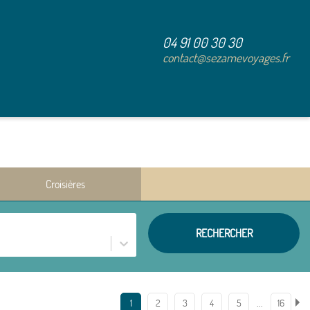
04 91 00 30 30
contact@sezamevoyages.fr
Croisières
RECHERCHER
…
1
2
3
4
5
16