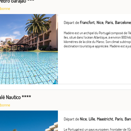
edro Garajau ***
sbonne
Départ de
Francfort
Nice
Paris
Barcelone
Madère est un archipel du Portugal composé de l'î
îles, situé dans l'océan Atlantique, à environ 900 k
kilomètres de la côte du Maroc. Son climat subtropi
destination touristique appréciée. Madère est à just
alé Nautico ****
sbonne
Départ de
Nice
Lille
Maastricht
Paris
Bar
Le Portugal est un pays européen, frontalier de l'E