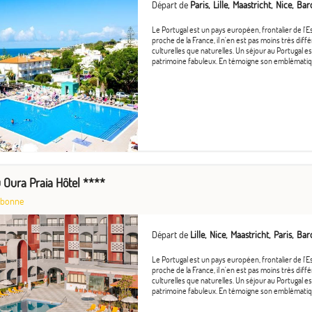
Départ de
Paris
Lille
Maastricht
Nice
Bar
Le Portugal est un pays européen, frontalier de l'E
proche de la France, il n'en est pas moins très diffé
culturelles que naturelles. Un séjour au Portugal 
patrimoine fabuleux. En témoigne son emblématique
 Oura Praia Hôtel ****
sbonne
Départ de
Lille
Nice
Maastricht
Paris
Bar
Le Portugal est un pays européen, frontalier de l'E
proche de la France, il n'en est pas moins très diffé
culturelles que naturelles. Un séjour au Portugal 
patrimoine fabuleux. En témoigne son emblématique