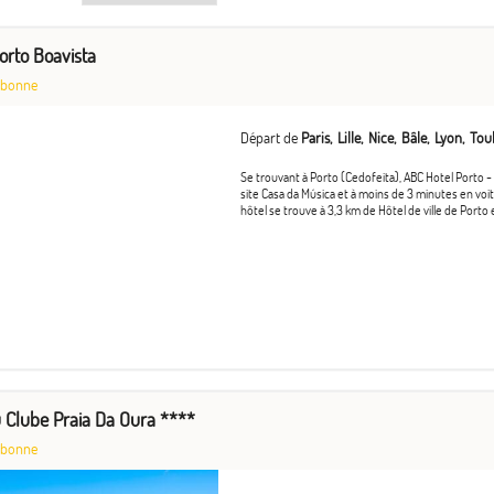
orto Boavista
sbonne
Départ de
Paris
Lille
Nice
Bâle
Lyon
Tou
Se trouvant à Porto (Cedofeita), ABC Hotel Porto 
site Casa da Música et à moins de 3 minutes en voit
hôtel se trouve à 3,3 km de Hôtel de ville de Porto
 Clube Praia Da Oura ****
sbonne