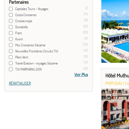
Partenaires
(1)
Capitales Tours - Voyages
(71)
Costa Croisieres
(15)
Croisieurope
(25)
Donatello
(83)
Fram
(6)
Kuoni
(20)
Msc Croisieres Sézame
(19)
Nouvelles Frontières Circuits TUI
(15)
Plein Vent
(17)
Travel Evasion - voyages Sézame
(22)
TUI MARMARA LOOK
Voir Plus
Hôtel Muthu
RÉINITIALISER
PORTUGAL
|
Li