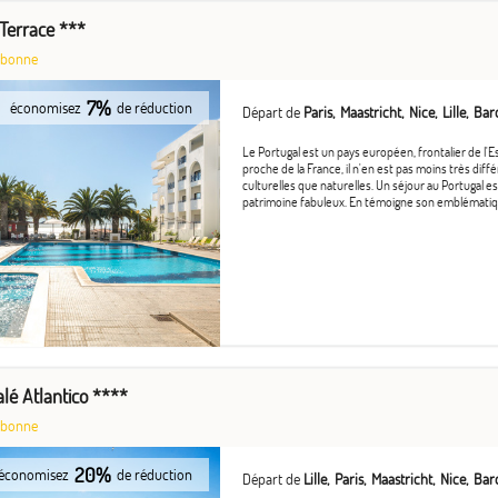
 Terrace ***
sbonne
7%
économisez
de réduction
Départ de
Paris
Maastricht
Nice
Lille
Bar
Le Portugal est un pays européen, frontalier de l'E
proche de la France, il n'en est pas moins très diffé
culturelles que naturelles. Un séjour au Portugal 
patrimoine fabuleux. En témoigne son emblématique
alé Atlantico ****
sbonne
20%
économisez
de réduction
Départ de
Lille
Paris
Maastricht
Nice
Bar