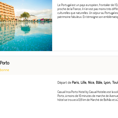
Le Portugal est un pays européen, frontalier de l'E
proche de la France, il n'en est pas moins très diffé
culturelles que naturelles. Un séjour au Portugal 
patrimoine fabuleux. En témoigne son emblématique
 Porto
sbonne
Départ de
Paris
Lille
Nice
Bâle
Lyon
Tou
Casual Inca Porto Hotel by Casual Hoteles est la so
Porto, à moins de 10 minutes de marche de Avenue d
hôtel se trouve à 0,8 km de Marché de Bolhão et à 