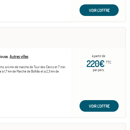
VOIR L'OFFRE
à partir de
louse
Autres villes
220€
TTC
to, à 4 min de marche de Tour des Clercs et 7 min
par pers.
ve à 1,7 km de Marché de Bolhão et à 2,3 km de
VOIR L'OFFRE