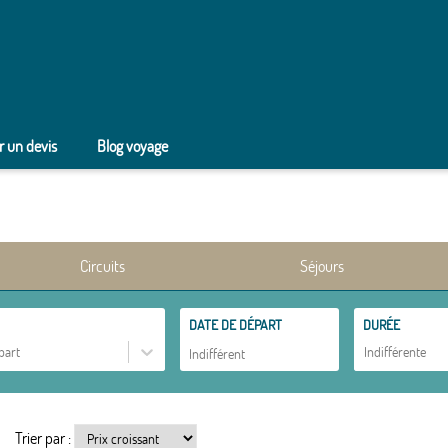
 un devis
Blog voyage
Circuits
Séjours
DATE DE DÉPART
DURÉE
part
Indifférente
Trier par :