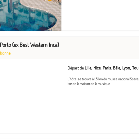
Porto (ex Best Western Inca)
sbonne
Départ de
Lille
Nice
Paris
Bâle
Lyon
Tou
L’hôtel se trouve à 1.5 km du musée national Soares
km de la maison de la musique.