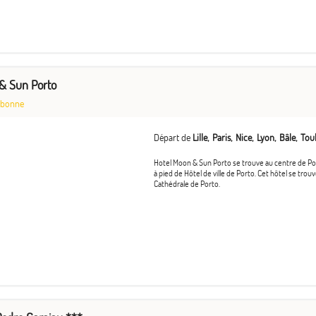
& Sun Porto
sbonne
Départ de
Lille
Paris
Nice
Lyon
Bâle
Tou
Hotel Moon & Sun Porto se trouve au centre de Por
à pied de Hôtel de ville de Porto. Cet hôtel se trou
Cathédrale de Porto.