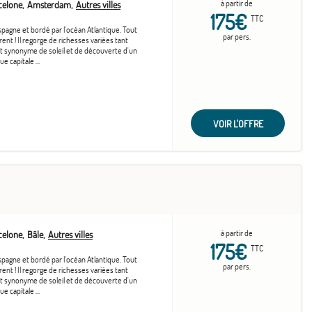
à partir de
celone
Amsterdam
Autres villes
175€
TTC
spagne et bordé par l'océan Atlantique. Tout
par pers.
rent ! Il regorge de richesses variées tant
est synonyme de soleil et de découverte d'un
 capitale ...
VOIR L'OFFRE
à partir de
celone
Bâle
Autres villes
175€
TTC
spagne et bordé par l'océan Atlantique. Tout
par pers.
rent ! Il regorge de richesses variées tant
est synonyme de soleil et de découverte d'un
 capitale ...