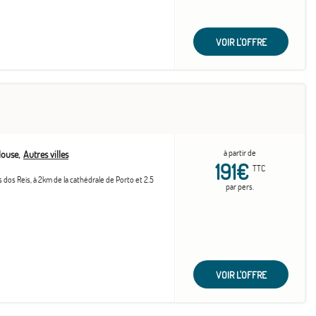
VOIR L'OFFRE
à partir de
louse
Autres villes
191€
TTC
 dos Reis, à 2km de la cathédrale de Porto et 2.5
par pers.
VOIR L'OFFRE