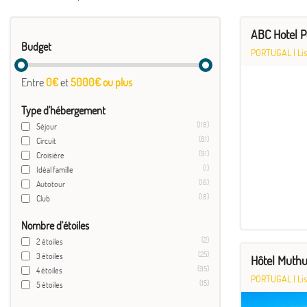
ABC Hotel P
Budget
PORTUGAL
|
Li
Entre
0€
et
5000€ ou plus
Type d'hébergement
(118)
Séjour
(61)
Circuit
(91)
Croisière
(1)
Idéal famille
(16)
Autotour
(18)
Club
Nombre d'étoiles
(2)
2 étoiles
(25)
3 étoiles
Hôtel Muthu
(95)
4 étoiles
PORTUGAL
|
Li
(15)
5 étoiles