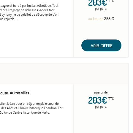
203€
TTC
spagne et bordé par l'océan Atlantique. Tout
par pers.
rent ! Il regorge de richesses variées tant
est synonyme de soleil et de découverte d'un
au lieu de
255 €
 capitale ...
VOIR L'OFFRE
à partir de
louse
Autres villes
203€
TTC
lution idéale pour un séjour en plein cœur de
par pers.
es Alliés et Librairie historique Chardron. Cet
2,6 km de Centre historique de Porto.