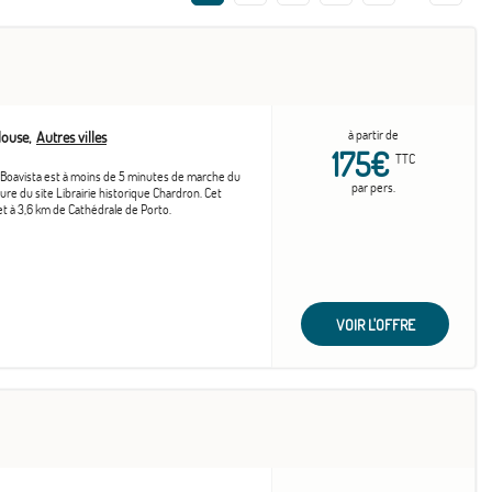
à partir de
louse
Autres villes
175€
TTC
- Boavista est à moins de 5 minutes de marche du
par pers.
ure du site Librairie historique Chardron. Cet
 et à 3,6 km de Cathédrale de Porto.
VOIR L'OFFRE