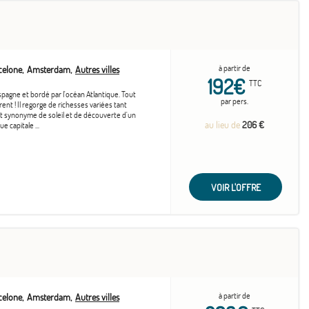
à partir de
celone
Amsterdam
Autres villes
192€
TTC
spagne et bordé par l'océan Atlantique. Tout
par pers.
rent ! Il regorge de richesses variées tant
est synonyme de soleil et de découverte d'un
au lieu de
206 €
 capitale ...
VOIR L'OFFRE
à partir de
celone
Amsterdam
Autres villes