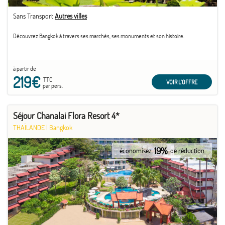
Sans Transport
Autres villes
Découvrez Bangkok à travers ses marchés, ses monuments et son histoire.
à partir de
219€
TTC
VOIR L'OFFRE
par pers.
Séjour Chanalai Flora Resort 4*
THAÏLANDE
|
Bangkok
19%
économisez
de réduction