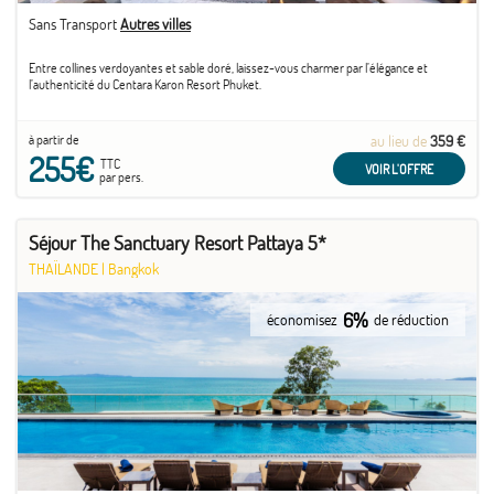
Sans Transport
Autres villes
Entre collines verdoyantes et sable doré, laissez-vous charmer par l’élégance et
l’authenticité du Centara Karon Resort Phuket.
à partir de
au lieu de
359 €
255€
TTC
VOIR L'OFFRE
par pers.
Séjour The Sanctuary Resort Pattaya 5*
THAÏLANDE
|
Bangkok
6%
économisez
de réduction