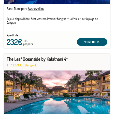
Sans Transport
Autres villes
Séjour plage à l'hôtel Best Western Premier Bangtao 4*, à Phuket, sur la plage de
Bangtao
à partir de
232€
TTC
VOIR L'OFFRE
par pers.
The Leaf Oceanside by Katathani 4*
THAÏLANDE
|
Bangkok