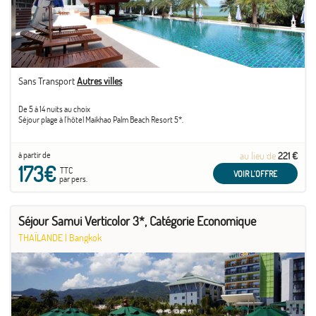
Sans Transport
Autres villes
De 5 à 14 nuits au choix
Séjour plage à l'hôtel Maikhao Palm Beach Resort 5*.
à partir de
au lieu de
221 €
173€
TTC
VOIR L'OFFRE
par pers.
Séjour Samui Verticolor 3*, Catégorie Economique
THAÏLANDE
|
Bangkok