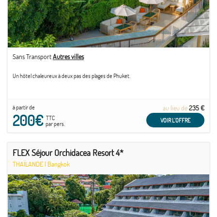
Sans Transport
Autres villes
Un hôtel chaleureux à deux pas des plages de Phuket.
à partir de
au lieu de
235 €
200€
TTC
VOIR L'OFFRE
par pers.
FLEX Séjour Orchidacea Resort 4*
THAÏLANDE
|
Bangkok