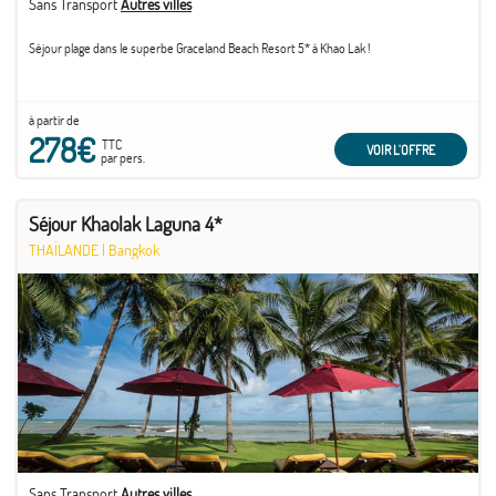
Sans Transport
Autres villes
Séjour plage dans le superbe Graceland Beach Resort 5* à Khao Lak !
à partir de
278€
TTC
VOIR L'OFFRE
par pers.
Séjour Khaolak Laguna 4*
THAÏLANDE
|
Bangkok
Sans Transport
Autres villes