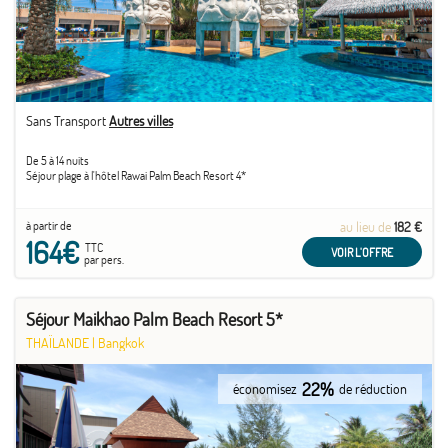
Sans Transport
Autres villes
De 5 à 14 nuits
Séjour plage à l'hôtel Rawai Palm Beach Resort 4*
à partir de
au lieu de
182 €
164€
TTC
VOIR L'OFFRE
par pers.
Séjour Maikhao Palm Beach Resort 5*
THAÏLANDE
|
Bangkok
22%
économisez
de réduction