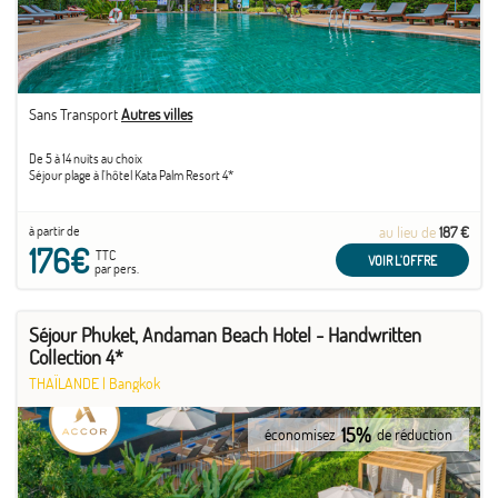
Sans Transport
Autres villes
De 5 à 14 nuits au choix
Séjour plage à l'hôtel Kata Palm Resort 4*
à partir de
au lieu de
187 €
176€
TTC
VOIR L'OFFRE
par pers.
Séjour Phuket, Andaman Beach Hotel - Handwritten
Collection 4*
THAÏLANDE
|
Bangkok
15%
économisez
de réduction