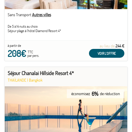
Sans Transport
Autres villes
De 5 à 14 nuits au choix
Séjour plage à l'hôtel Diamond Resort 4*
à partir de
au lieu de
244 €
208€
TTC
VOIR L'OFFRE
par pers.
Séjour Chanalai Hillside Resort 4*
THAÏLANDE
|
Bangkok
6%
économisez
de réduction