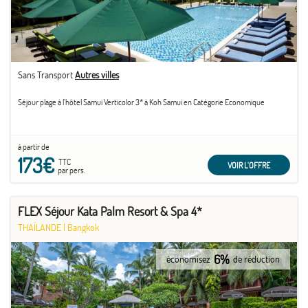
Sans Transport
Autres villes
Séjour plage à l'hôtel Samui Verticolor 3* à Koh Samui en Catégorie Economique
à partir de
173€
TTC
VOIR L'OFFRE
par pers.
FLEX Séjour Kata Palm Resort & Spa 4*
THAÏLANDE
|
Bangkok
6%
économisez
de réduction