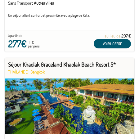
Sans Transport
Autres villes
Un séjour alliant confort et proximité avec la plage de Kata.
à partir de
au lieu de
297 €
277€
TTC
VOIR L'OFFRE
par pers.
Séjour Khaolak Graceland Khaolak Beach Resort 5*
THAÏLANDE
|
Bangkok