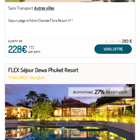
Sans Transport
Autres villes
Séjour plage à l'hôtel Chanalai Flora Resort 4* !
à partir de
au lieu de
283 €
228€
TTC
VOIR L'OFFRE
par pers.
FLEX Séjour Dewa Phuket Resort
THAÏLANDE
|
Bangkok
27%
économisez
de réduction