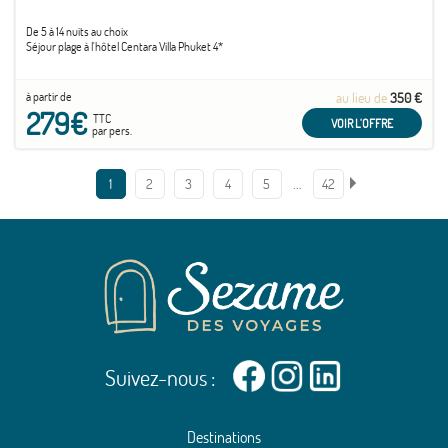
De 5 à 14 nuits au choix
Séjour plage à l'hôtel Centara Villa Phuket 4*
à partir de
au lieu de
350 €
279€
TTC
VOIR L'OFFRE
par pers.
…
1
2
3
4
5
42
Suivez-nous :
Destinations