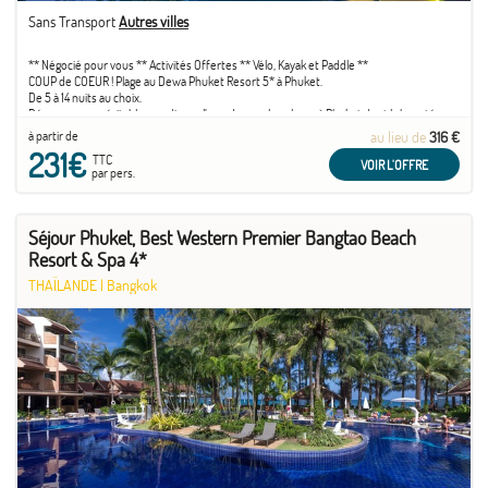
Sans Transport
Autres villes
** Négocié pour vous ** Activités Offertes ** Vélo, Kayak et Paddle **
COUP de COEUR ! Plage au Dewa Phuket Resort 5* à Phuket.
De 5 à 14 nuits au choix.
Découvrez un véritable paradis sur l’une des seules plages à Phuket dont la beauté
naturelle est encore préservée, bordée par les eaux cristallines de la mer d’Andaman.
à partir de
au lieu de
316 €
Rendez-vous au Dewa Phuket Resort pour des vacances relaxantes et inoubliables !
231€
TTC
VOIR L'OFFRE
par pers.
Séjour Phuket, Best Western Premier Bangtao Beach
Resort & Spa 4*
THAÏLANDE
|
Bangkok