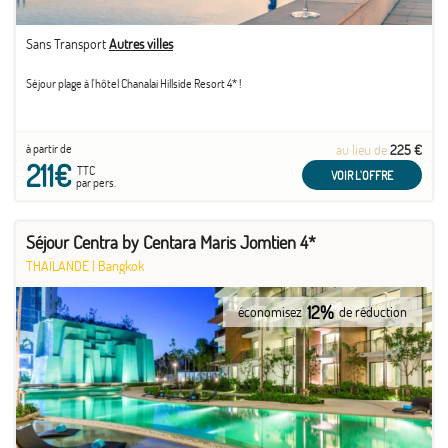
Sans Transport
Autres villes
Séjour plage à l'hôtel Chanalai Hillside Resort 4* !
à partir de
au lieu de
225 €
211€
TTC
VOIR L'OFFRE
par pers.
Séjour Centra by Centara Maris Jomtien 4*
THAÏLANDE
|
Bangkok
12%
économisez
de réduction