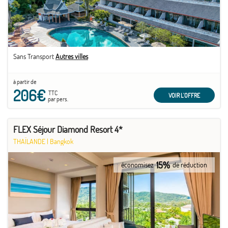
Sans Transport
Autres villes
à partir de
206€
TTC
VOIR L'OFFRE
par pers.
FLEX Séjour Diamond Resort 4*
THAÏLANDE
|
Bangkok
15%
économisez
de réduction