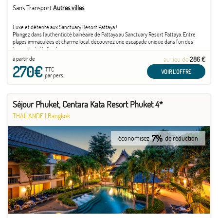
Sans Transport
Autres villes
Luxe et détente aux Sanctuary Resort Pattaya !
Plongez dans l'authenticité balnéaire de Pattaya au Sanctuary Resort Pattaya. Entre
plages immaculées et charme local, découvrez une escapade unique dans l'un des
joyaux de la Thaïlande.
à partir de
au lieu de
286 €
270€
TTC
VOIR L'OFFRE
par pers.
Séjour Phuket, Centara Kata Resort Phuket 4*
THAÏLANDE
|
Bangkok
7%
économisez
de réduction