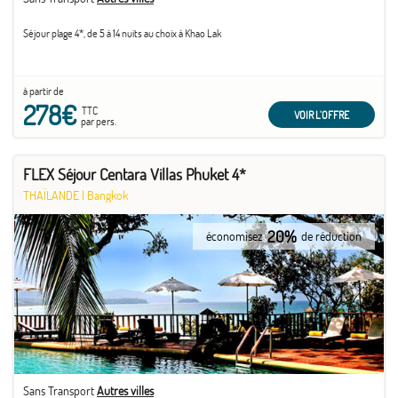
Séjour plage 4*, de 5 à 14 nuits au choix à Khao Lak
à partir de
278€
TTC
VOIR L'OFFRE
par pers.
FLEX Séjour Centara Villas Phuket 4*
THAÏLANDE
|
Bangkok
20%
économisez
de réduction
Sans Transport
Autres villes