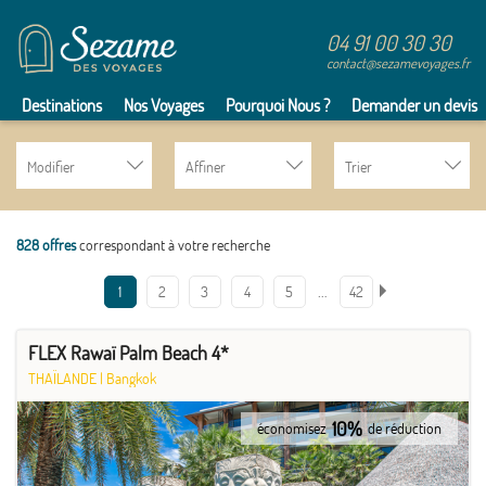
04 91 00 30 30
contact@sezamevoyages.fr
Destinations
Nos Voyages
Pourquoi Nous ?
Demander un devis
Modifier
Affiner
Trier
828 offres
correspondant à votre recherche
…
1
2
3
4
5
42
FLEX Rawaï Palm Beach 4*
THAÏLANDE
|
Bangkok
10%
économisez
de réduction