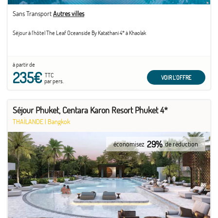
Sans Transport
Autres villes
Séjour à l'hôtel The Leaf Oceanside By Katathani 4* à Khaolak
à partir de
235€
TTC
VOIR L'OFFRE
par pers.
Séjour Phuket, Centara Karon Resort Phuket 4*
THAÏLANDE
|
Bangkok
29%
économisez
de réduction