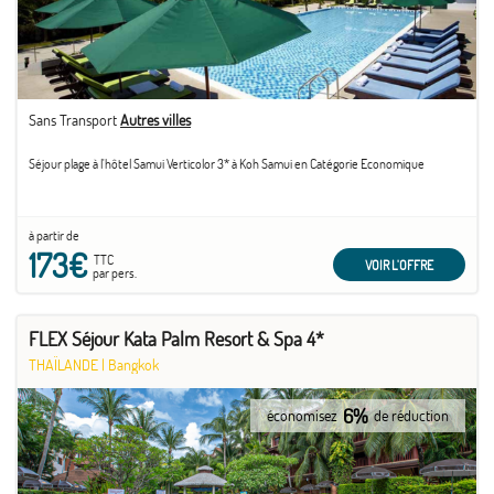
Sans Transport
Autres villes
Séjour plage à l'hôtel Samui Verticolor 3* à Koh Samui en Catégorie Economique
à partir de
173€
TTC
VOIR L'OFFRE
par pers.
FLEX Séjour Kata Palm Resort & Spa 4*
THAÏLANDE
|
Bangkok
6%
économisez
de réduction