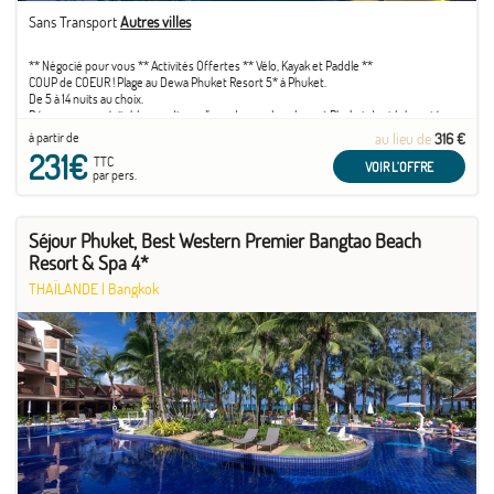
Sans Transport
Autres villes
** Négocié pour vous ** Activités Offertes ** Vélo, Kayak et Paddle **
COUP de COEUR ! Plage au Dewa Phuket Resort 5* à Phuket.
De 5 à 14 nuits au choix.
Découvrez un véritable paradis sur l’une des seules plages à Phuket dont la beauté
naturelle est encore préservée, bordée par les eaux cristallines de la mer d’Andaman.
à partir de
au lieu de
316 €
Rendez-vous au Dewa Phuket Resort pour des vacances relaxantes et inoubliables !
231€
TTC
VOIR L'OFFRE
par pers.
Séjour Phuket, Best Western Premier Bangtao Beach
Resort & Spa 4*
THAÏLANDE
|
Bangkok