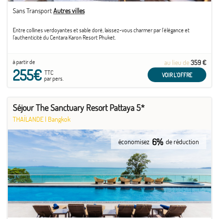
Sans Transport
Autres villes
Entre collines verdoyantes et sable doré, laissez-vous charmer par l’élégance et
l’authenticité du Centara Karon Resort Phuket.
à partir de
au lieu de
359 €
255€
TTC
VOIR L'OFFRE
par pers.
Séjour The Sanctuary Resort Pattaya 5*
THAÏLANDE
|
Bangkok
6%
économisez
de réduction