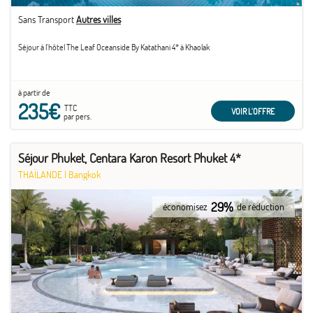
Sans Transport
Autres villes
Séjour à l'hôtel The Leaf Oceanside By Katathani 4* à Khaolak
à partir de
235€
TTC
VOIR L'OFFRE
par pers.
Séjour Phuket, Centara Karon Resort Phuket 4*
THAÏLANDE
|
Bangkok
29%
économisez
de réduction