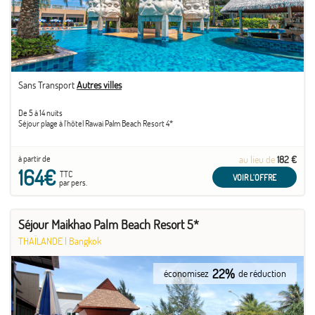
Sans Transport
Autres villes
De 5 à 14 nuits
Séjour plage à l'hôtel Rawai Palm Beach Resort 4*
à partir de
au lieu de
182 €
164€
TTC
VOIR L'OFFRE
par pers.
Séjour Maikhao Palm Beach Resort 5*
THAÏLANDE
|
Bangkok
22%
économisez
de réduction