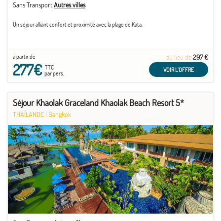
Sans Transport
Autres villes
Un séjour alliant confort et proximité avec la plage de Kata.
à partir de
au lieu de
297 €
277€
TTC
VOIR L'OFFRE
par pers.
Séjour Khaolak Graceland Khaolak Beach Resort 5*
THAÏLANDE
|
Bangkok