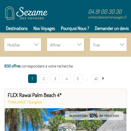
04 91 00 30 30
contact@sezamevoyages.fr
Destinations
Nos Voyages
Pourquoi Nous ?
Demander un devis
Modifier
Affiner
Trier
830 offres
correspondant à votre recherche
…
1
2
3
4
5
42
FLEX Rawaï Palm Beach 4*
THAÏLANDE
|
Bangkok
10%
économisez
de réduction