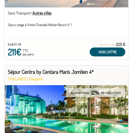
Sans Transport
Autres villes
Séjour plage à l'hôtel Chanalai Hillside Resort 4* !
à partir de
au lieu de
225 €
211€
TTC
VOIR L'OFFRE
par pers.
Séjour Centra by Centara Maris Jomtien 4*
THAÏLANDE
|
Bangkok
12%
économisez
de réduction