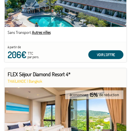
Sans Transport
Autres villes
à partir de
206€
TTC
VOIR L'OFFRE
par pers.
FLEX Séjour Diamond Resort 4*
THAÏLANDE
|
Bangkok
15%
économisez
de réduction