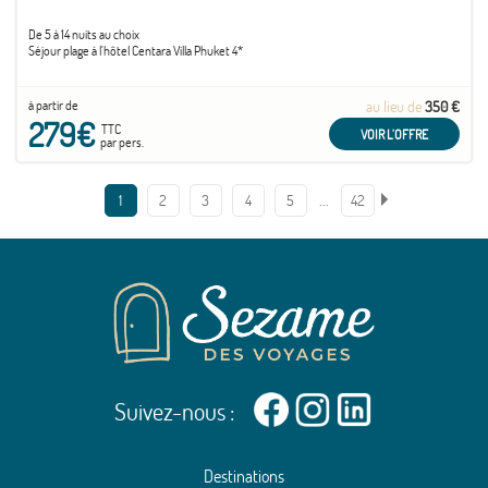
De 5 à 14 nuits au choix
Séjour plage à l'hôtel Centara Villa Phuket 4*
à partir de
au lieu de
350 €
279€
TTC
VOIR L'OFFRE
par pers.
…
1
2
3
4
5
42
Suivez-nous :
Destinations