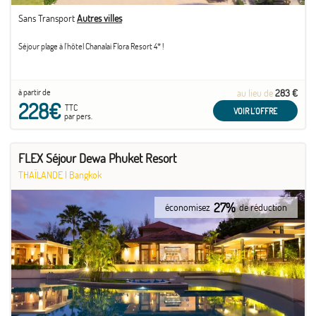
Sans Transport
Autres villes
Séjour plage à l'hôtel Chanalai Flora Resort 4* !
à partir de
au lieu de
283 €
228€
TTC
VOIR L'OFFRE
par pers.
FLEX Séjour Dewa Phuket Resort
THAÏLANDE
|
Bangkok
27%
économisez
de réduction