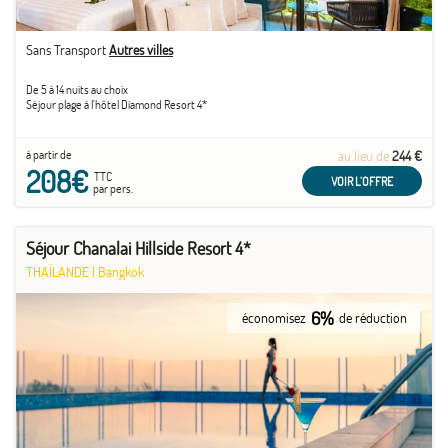
Sans Transport
Autres villes
De 5 à 14 nuits au choix
Séjour plage à l'hôtel Diamond Resort 4*
à partir de
au lieu de
244 €
208€
TTC
VOIR L'OFFRE
par pers.
Séjour Chanalai Hillside Resort 4*
THAÏLANDE
|
Bangkok
6%
économisez
de réduction