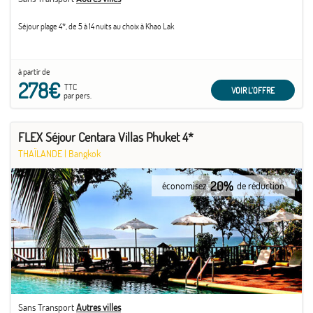
Séjour plage 4*, de 5 à 14 nuits au choix à Khao Lak
à partir de
278€
TTC
VOIR L'OFFRE
par pers.
FLEX Séjour Centara Villas Phuket 4*
THAÏLANDE
|
Bangkok
20%
économisez
de réduction
Sans Transport
Autres villes