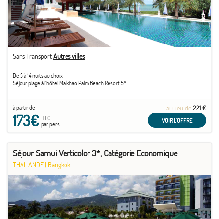
Sans Transport
Autres villes
De 5 à 14 nuits au choix
Séjour plage à l'hôtel Maikhao Palm Beach Resort 5*.
à partir de
au lieu de
221 €
173€
TTC
VOIR L'OFFRE
par pers.
Séjour Samui Verticolor 3*, Catégorie Economique
THAÏLANDE
|
Bangkok