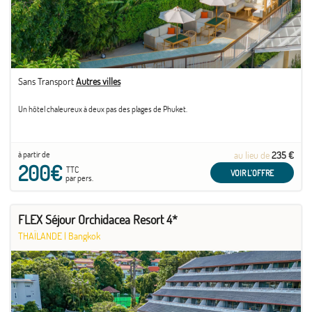
Sans Transport
Autres villes
Un hôtel chaleureux à deux pas des plages de Phuket.
à partir de
au lieu de
235 €
200€
TTC
VOIR L'OFFRE
par pers.
FLEX Séjour Orchidacea Resort 4*
THAÏLANDE
|
Bangkok