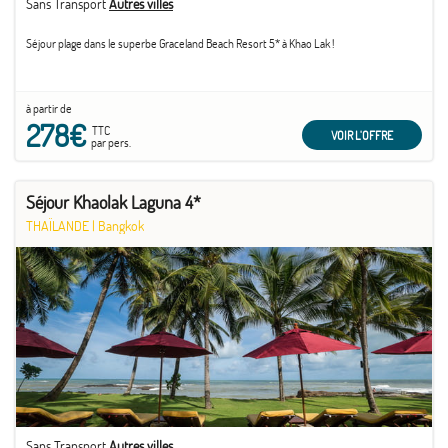
Sans Transport
Autres villes
Séjour plage dans le superbe Graceland Beach Resort 5* à Khao Lak !
à partir de
278€
TTC
VOIR L'OFFRE
par pers.
Séjour Khaolak Laguna 4*
THAÏLANDE
|
Bangkok
Sans Transport
Autres villes