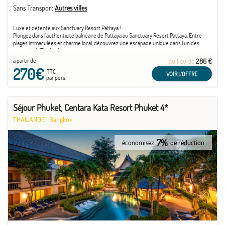
Sans Transport
Autres villes
Luxe et détente aux Sanctuary Resort Pattaya !
Plongez dans l'authenticité balnéaire de Pattaya au Sanctuary Resort Pattaya. Entre
plages immaculées et charme local, découvrez une escapade unique dans l'un des
joyaux de la Thaïlande.
à partir de
au lieu de
286 €
270€
TTC
VOIR L'OFFRE
par pers.
Séjour Phuket, Centara Kata Resort Phuket 4*
THAÏLANDE
|
Bangkok
7%
économisez
de réduction