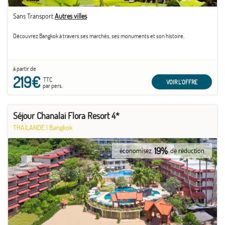
Sans Transport
Autres villes
Découvrez Bangkok à travers ses marchés, ses monuments et son histoire.
à partir de
219€
TTC
VOIR L'OFFRE
par pers.
Séjour Chanalai Flora Resort 4*
THAÏLANDE
|
Bangkok
19%
économisez
de réduction