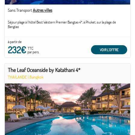
Sans Transport
Autres villes
Séjour plage à l'hôtel Best Western Premier Bangtao 4*, à Phuket, sur la plage de
Bangtao
à partir de
232€
TTC
VOIR L'OFFRE
par pers.
The Leaf Oceanside by Katathani 4*
THAÏLANDE
|
Bangkok