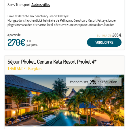
Sans Transport
Autres villes
Luxe et détente aux Sanctuary Resort Pattaya !
Plongez dans l'authenticité balnéaire de Pattaya au Sanctuary Resort Pattaya. Entre
plages immaculées et charme local, découvrez une escapade unique dans l'un des
joyaux de la Thaïlande.
à partir de
au lieu de
286 €
270€
TTC
VOIR L'OFFRE
par pers.
Séjour Phuket, Centara Kata Resort Phuket 4*
THAÏLANDE
|
Bangkok
7%
économisez
de réduction