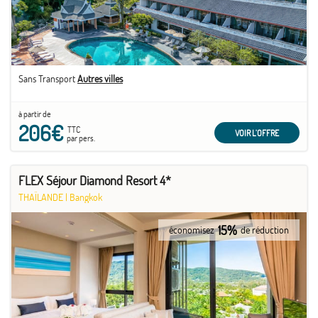
Sans Transport
Autres villes
à partir de
206€
TTC
VOIR L'OFFRE
par pers.
FLEX Séjour Diamond Resort 4*
THAÏLANDE
|
Bangkok
15%
économisez
de réduction