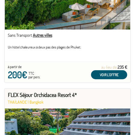
Sans Transport
Autres villes
Un hôtel chaleureux à deux pas des plages de Phuket.
à partir de
au lieu de
235 €
200€
TTC
VOIR L'OFFRE
par pers.
FLEX Séjour Orchidacea Resort 4*
THAÏLANDE
|
Bangkok