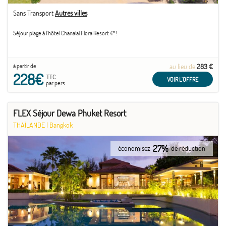
Sans Transport
Autres villes
Séjour plage à l'hôtel Chanalai Flora Resort 4* !
à partir de
au lieu de
283 €
228€
TTC
VOIR L'OFFRE
par pers.
FLEX Séjour Dewa Phuket Resort
THAÏLANDE
|
Bangkok
27%
économisez
de réduction