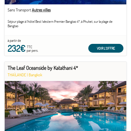
Sans Transport
Autres villes
Séjour plage à l'hôtel Best Western Premier Bangtao 4*, à Phuket, sur la plage de
Bangtao
à partir de
232€
TTC
VOIR L'OFFRE
par pers.
The Leaf Oceanside by Katathani 4*
THAÏLANDE
|
Bangkok