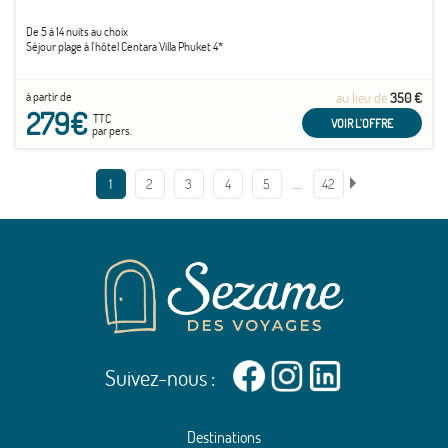
De 5 à 14 nuits au choix
Séjour plage à l'hôtel Centara Villa Phuket 4*
à partir de
au lieu de
350 €
279€
TTC
VOIR L'OFFRE
par pers.
…
1
2
3
4
5
42
Suivez-nous :
Destinations