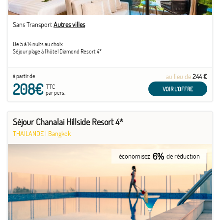
Sans Transport
Autres villes
De 5 à 14 nuits au choix
Séjour plage à l'hôtel Diamond Resort 4*
à partir de
au lieu de
244 €
208€
TTC
VOIR L'OFFRE
par pers.
Séjour Chanalai Hillside Resort 4*
THAÏLANDE
|
Bangkok
6%
économisez
de réduction