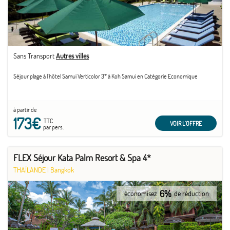
Sans Transport
Autres villes
Séjour plage à l'hôtel Samui Verticolor 3* à Koh Samui en Catégorie Economique
à partir de
173€
TTC
VOIR L'OFFRE
par pers.
FLEX Séjour Kata Palm Resort & Spa 4*
THAÏLANDE
|
Bangkok
6%
économisez
de réduction