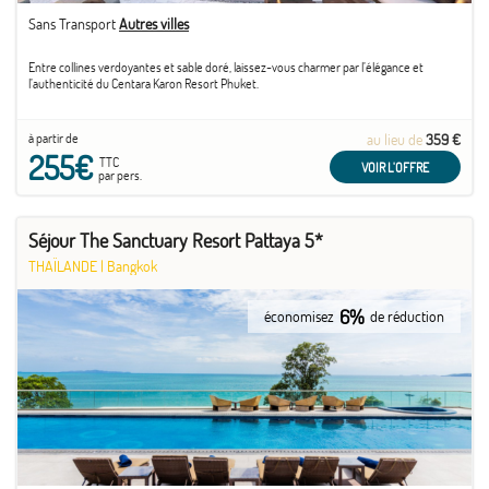
Sans Transport
Autres villes
Entre collines verdoyantes et sable doré, laissez-vous charmer par l’élégance et
l’authenticité du Centara Karon Resort Phuket.
à partir de
au lieu de
359 €
255€
TTC
VOIR L'OFFRE
par pers.
Séjour The Sanctuary Resort Pattaya 5*
THAÏLANDE
|
Bangkok
6%
économisez
de réduction