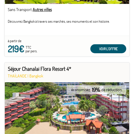
Sans Transport
Autres villes
Découvrez Bangkok à travers ses marchés, ses monuments et son histoire.
à partir de
219€
TTC
VOIR L'OFFRE
par pers.
Séjour Chanalai Flora Resort 4*
THAÏLANDE
|
Bangkok
19%
économisez
de réduction