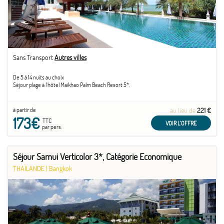
Sans Transport
Autres villes
De 5 à 14 nuits au choix
Séjour plage à l'hôtel Maikhao Palm Beach Resort 5*.
à partir de
au lieu de
221 €
173€
TTC
VOIR L'OFFRE
par pers.
Séjour Samui Verticolor 3*, Catégorie Economique
THAÏLANDE
|
Bangkok