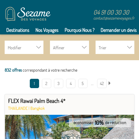
04 91 00 30 30
contact@sezamevoyages.fr
Destinations
Nos Voyages
Pourquoi Nous ?
Demander un devis
Modifier
Affiner
Trier
832 offres
correspondant à votre recherche
…
1
2
3
4
5
42
FLEX Rawaï Palm Beach 4*
THAÏLANDE
|
Bangkok
10%
économisez
de réduction