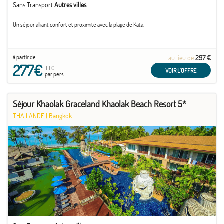
Sans Transport
Autres villes
Un séjour alliant confort et proximité avec la plage de Kata.
à partir de
au lieu de
297 €
277€
TTC
VOIR L'OFFRE
par pers.
Séjour Khaolak Graceland Khaolak Beach Resort 5*
THAÏLANDE
|
Bangkok