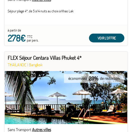
Séjour plage 4*, de 5 à 14 nuits au choix à Khao Lak
à partir de
278€
TTC
VOIR L'OFFRE
par pers.
FLEX Séjour Centara Villas Phuket 4*
THAÏLANDE
|
Bangkok
20%
économisez
de réduction
Sans Transport
Autres villes