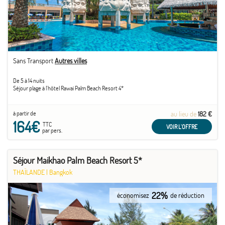
Sans Transport
Autres villes
De 5 à 14 nuits
Séjour plage à l'hôtel Rawai Palm Beach Resort 4*
à partir de
au lieu de
182 €
164€
TTC
VOIR L'OFFRE
par pers.
Séjour Maikhao Palm Beach Resort 5*
THAÏLANDE
|
Bangkok
22%
économisez
de réduction