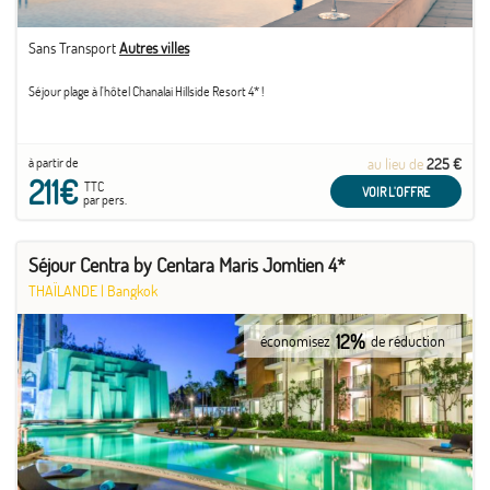
Sans Transport
Autres villes
Séjour plage à l'hôtel Chanalai Hillside Resort 4* !
à partir de
au lieu de
225 €
211€
TTC
VOIR L'OFFRE
par pers.
Séjour Centra by Centara Maris Jomtien 4*
THAÏLANDE
|
Bangkok
12%
économisez
de réduction