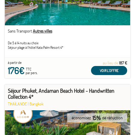
Sans Transport
Autres villes
De 5 à 14 nuits au choix
Séjour plage à l'hôtel Kata Palm Resort 4*
à partir de
au lieu de
187 €
176€
TTC
VOIR L'OFFRE
par pers.
Séjour Phuket, Andaman Beach Hotel - Handwritten
Collection 4*
THAÏLANDE
|
Bangkok
15%
économisez
de réduction