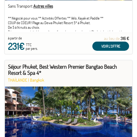
Sans Transport
Autres villes
** Négocié pour vous ** Activités Offertes ** Vélo, Kayak et Paddle **
COUP de COEUR ! Plage au Dewa Phuket Resort 5* à Phuket.
De 5 à 14 nuits au choix.
Découvrez un véritable paradis sur l’une des seules plages à Phuket dont la beauté
naturelle est encore préservée, bordée par les eaux cristallines de la mer d’Andaman.
à partir de
au lieu de
316 €
Rendez-vous au Dewa Phuket Resort pour des vacances relaxantes et inoubliables !
231€
TTC
VOIR L'OFFRE
par pers.
Séjour Phuket, Best Western Premier Bangtao Beach
Resort & Spa 4*
THAÏLANDE
|
Bangkok