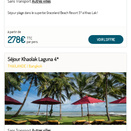
Sans Transport
Autres villes
Séjour plage dans le superbe Graceland Beach Resort 5* à Khao Lak !
à partir de
278€
TTC
VOIR L'OFFRE
par pers.
Séjour Khaolak Laguna 4*
THAÏLANDE
|
Bangkok
Sans Transport
Autres villes