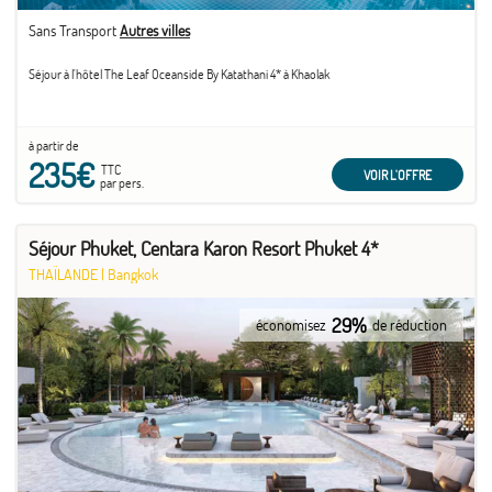
Sans Transport
Autres villes
Séjour à l'hôtel The Leaf Oceanside By Katathani 4* à Khaolak
à partir de
235€
TTC
VOIR L'OFFRE
par pers.
Séjour Phuket, Centara Karon Resort Phuket 4*
THAÏLANDE
|
Bangkok
29%
économisez
de réduction