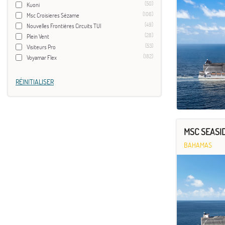
(50)
Kuoni
(106)
Msc Croisieres Sézame
(49)
Nouvelles Frontières Circuits TUI
(28)
Plein Vent
(53)
Visiteurs Pro
(182)
Voyamar Flex
RÉINITIALISER
MSC SEASID
BAHAMAS