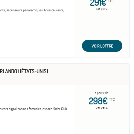
291€
TTC
par pers.
vante, ascenseurs panoramiques, 12 restaurants,
VOIR L'OFFRE
RLANDO) (ÉTATS-UNIS)
à partir de
298€
TTC
par pers.
vers digital, cabines familiales, espace Yacht Club