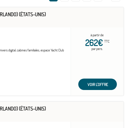
RLANDO) (ÉTATS-UNIS)
à partir de
262€
TTC
par pers.
vers digital, cabines familiales, espace Yacht Club
VOIR L'OFFRE
RLANDO) (ÉTATS-UNIS)