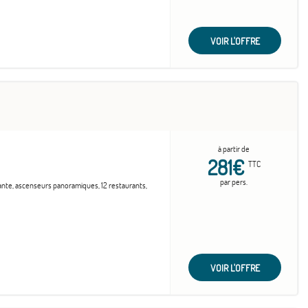
VOIR L'OFFRE
à partir de
281€
TTC
par pers.
vante, ascenseurs panoramiques, 12 restaurants,
VOIR L'OFFRE