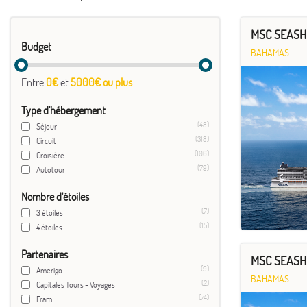
MSC SEASHO
Budget
BAHAMAS
Entre
0€
et
5000€ ou plus
Type d'hébergement
(48)
Séjour
(318)
Circuit
(106)
Croisière
(79)
Autotour
Nombre d'étoiles
(7)
3 étoiles
(15)
4 étoiles
Partenaires
MSC SEASHO
(9)
Amerigo
BAHAMAS
(2)
Capitales Tours - Voyages
(74)
Fram