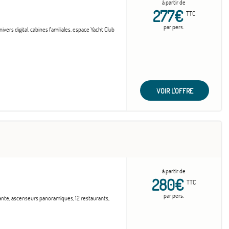
à partir de
277€
TTC
par pers.
vers digital, cabines familiales, espace Yacht Club
VOIR L'OFFRE
à partir de
280€
TTC
par pers.
vante, ascenseurs panoramiques, 12 restaurants,