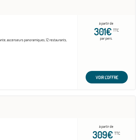
à partir de
301€
TTC
par pers.
vante, ascenseurs panoramiques, 12 restaurants,
VOIR L'OFFRE
à partir de
309€
TTC