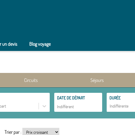
 un devis
Blog voyage
Circuits
Séjours
DATE DE DÉPART
DURÉE
part
Indifférente
Trier par :