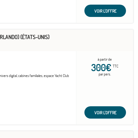
VOIR L'OFFRE
RLANDO) (ÉTATS-UNIS)
à partir de
300€
TTC
par pers.
vers digital, cabines familiales, espace Yacht Club
VOIR L'OFFRE