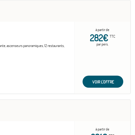
à partir de
282€
TTC
par pers.
vante, ascenseurs panoramiques, 12 restaurants,
VOIR L'OFFRE
à partir de