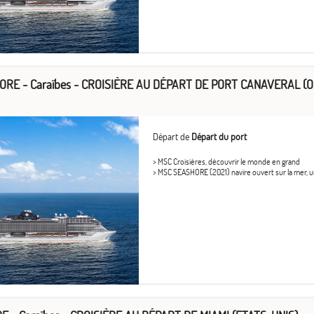
RE - Caraïbes - CROISIÈRE AU DÉPART DE PORT CANAVERAL (O
Départ de
Départ du port
> MSC Croisières, découvrir le monde en grand
> MSC SEASHORE (2021) navire ouvert sur la mer, uni