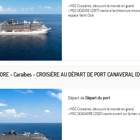
> MSC Croisières, découvrir le monde en grand
> MSC SEASIDE (2017) navire à l'architecture inno
espace Yacht Club
RE - Caraïbes - CROISIÈRE AU DÉPART DE PORT CANAVERAL (O
Départ de
Départ du port
> MSC Croisières, découvrir le monde en grand
> MSC SEASHORE (2021) navire ouvert sur la mer, uni