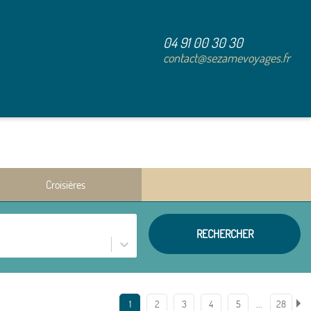
04 91 00 30 30
contact@sezamevoyages.fr
Croisières
RECHERCHER
…
1
2
3
4
5
28