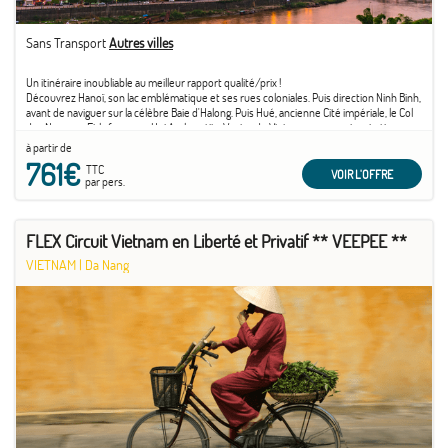
Sans Transport
Autres villes
Un itinéraire inoubliable au meilleur rapport qualité/prix !
Découvrez Hanoï, son lac emblématique et ses rues coloniales. Puis direction Ninh Binh,
avant de naviguer sur la célèbre Baie d'Halong. Puis Hué, ancienne Cité impériale, le Col
des Nuages... Et la fameuse Hoi An, la petite Venise du Vietnam avec ses inspirations
japonaises et chinoises. Sans oublier le charme de l'antique Saigon...
à partir de
761€
TTC
VOIR L'OFFRE
par pers.
FLEX Circuit Vietnam en Liberté et Privatif ** VEEPEE **
VIETNAM
|
Da Nang