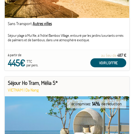
Sans Transport
Autres villes
Séjour plage à Mui Ne, à l'hôtel Bamboo Village, entouré par les jardins luxuriants ornés
de palmiers et de bambous, dans une atmosphère exotique.
à partir de
au lieu de
487 €
445€
TTC
VOIR L'OFFRE
par pers.
Séjour Ho Tram, Mélia 5*
VIETNAM
|
Da Nang
14%
économisez
de réduction