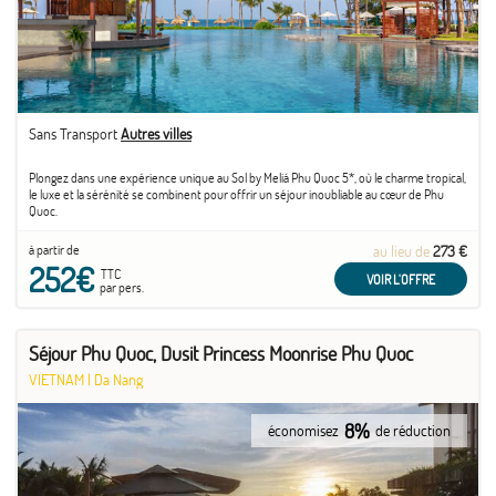
Sans Transport
Autres villes
Plongez dans une expérience unique au Sol by Meliá Phu Quoc 5*, où le charme tropical,
le luxe et la sérénité se combinent pour offrir un séjour inoubliable au cœur de Phu
Quoc.
à partir de
au lieu de
273 €
252€
TTC
VOIR L'OFFRE
par pers.
Séjour Phu Quoc, Dusit Princess Moonrise Phu Quoc
VIETNAM
|
Da Nang
8%
économisez
de réduction