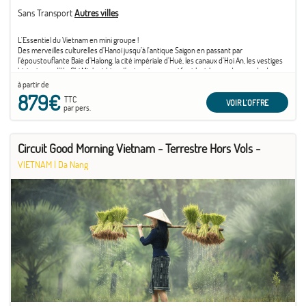
Sans Transport
Autres villes
L'Essentiel du Vietnam en mini groupe !
Des merveilles culturelles d’Hanoï jusqu’à l'antique Saigon en passant par
l’époustouflante Baie d’Halong, la cité impériale d’Hué, les canaux d’Hoi An, les vestiges
historiques d’Ho Chi Minh et bien d’autres joyaux qui font la richesse du pays du dragon.
à partir de
879€
TTC
VOIR L'OFFRE
par pers.
Circuit Good Morning Vietnam - Terrestre Hors Vols -
VIETNAM
|
Da Nang