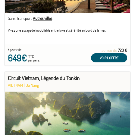
Sans Transport
Autres villes
Vivez une escapade inoubliable entre luxe et sérénité au bord de la mer.
à partir de
au lieu de
723 €
649€
TTC
VOIR L'OFFRE
par pers.
Circuit Vietnam, Légende du Tonkin
VIETNAM
|
Da Nang