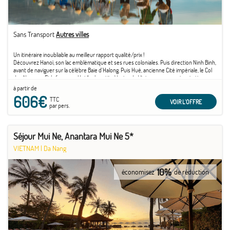
Sans Transport
Autres villes
Un itinéraire inoubliable au meilleur rapport qualité/prix !
Découvrez Hanoï, son lac emblématique et ses rues coloniales. Puis direction Ninh Binh,
avant de naviguer sur la célèbre Baie d'Halong. Puis Hué, ancienne Cité impériale, le Col
des Nuages... Et la fameuse Hoi An, la petite Venise du Vietnam avec ses inspirations
japonaises et chinoises. Sans oublier le charme de l'antique Saigon...
à partir de
606€
TTC
VOIR L'OFFRE
par pers.
Séjour Mui Ne, Anantara Mui Ne 5*
VIETNAM
|
Da Nang
10%
économisez
de réduction