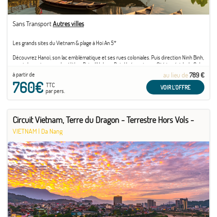
Sans Transport
Autres villes
Les grands sites du Vietnam & plage à Hoi An 5*
Découvrez Hanoï, son lac emblématique et ses rues coloniales. Puis direction Ninh Binh,
avant de naviguer sur la célèbre Baie d'Halong. Puis Hué, ancienne Cité impériale, le Col
des Nuages... Et la fameuse Hoi An, la petite Venise du Vietnam avec ses inspirations
à partir de
au lieu de
789 €
japonaises et chinoises...avant de partir sur les plages Hoi An.
760€
TTC
VOIR L'OFFRE
par pers.
Circuit Vietnam, Terre du Dragon - Terrestre Hors Vols -
VIETNAM
|
Da Nang