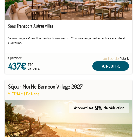
Sans Transport
Autres villes
Séjour plage à Phan Thiet au Radisson Resort 4*, un mélange parfait entre sérénité et
exaltation.
à partir de
au lieu de
486 €
437€
TTC
VOIR L'OFFRE
par pers.
Séjour Mui Ne Bamboo Village 2027
VIETNAM
|
Da Nang
9%
économisez
de réduction