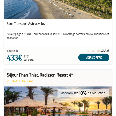
Sans Transport
Autres villes
Séjour plage à Mui Ne - au Pandanus Resort 4*, un mélange parfait entre authenticité et
animation.
à partir de
au lieu de
466 €
433€
TTC
VOIR L'OFFRE
par pers.
Séjour Phan Thiet, Radisson Resort 4*
VIETNAM
|
Da Nang
10%
économisez
de réduction