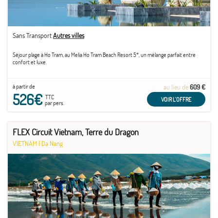
Sans Transport
Autres villes
Séjour plage à Ho Tram, au Melia Ho Tram Beach Resort 5*, un mélange parfait entre
confort et luxe.
à partir de
au lieu de
609 €
526€
TTC
VOIR L'OFFRE
par pers.
FLEX Circuit Vietnam, Terre du Dragon
VIETNAM
|
Da Nang