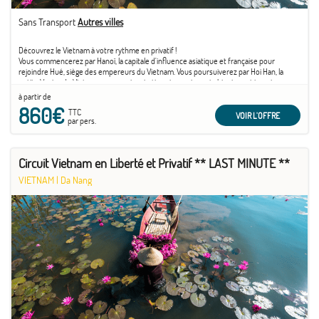
Sans Transport
Autres villes
Découvrez le Vietnam à votre rythme en privatif !
Vous commencerez par Hanoï, la capitale d'influence asiatique et française pour
rejoindre Hué, siège des empereurs du Vietnam. Vous poursuiverez par Hoi Han, la
petite Venise du Vietnam avec ses inspirations japonaises et chinoises et terminerez
par Ho Chi Minh, une ville dynamique et animée.
à partir de
860€
TTC
VOIR L'OFFRE
par pers.
Circuit Vietnam en Liberté et Privatif ** LAST MINUTE **
VIETNAM
|
Da Nang