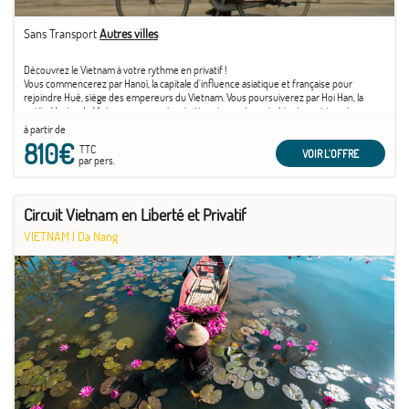
Sans Transport
Autres villes
Découvrez le Vietnam à votre rythme en privatif !
Vous commencerez par Hanoï, la capitale d'influence asiatique et française pour
rejoindre Hué, siège des empereurs du Vietnam. Vous poursuiverez par Hoi Han, la
petite Venise du Vietnam avec ses inspirations japonaises et chinoises et terminerez
par Ho Chi Minh, une ville dynamique et animée.
à partir de
810€
TTC
VOIR L'OFFRE
par pers.
Circuit Vietnam en Liberté et Privatif
VIETNAM
|
Da Nang