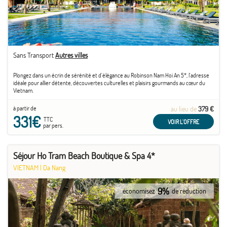
Sans Transport
Autres villes
Plongez dans un écrin de sérénité et d'élégance au Robinson Nam Hoi An 5*, l'adresse
idéale pour allier détente, découvertes culturelles et plaisirs gourmands au cœur du
Vietnam.
à partir de
au lieu de
379 €
331€
TTC
VOIR L'OFFRE
par pers.
Séjour Ho Tram Beach Boutique & Spa 4*
VIETNAM
|
Da Nang
9%
économisez
de réduction