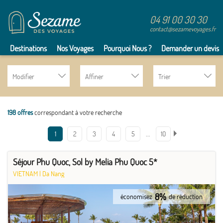
04 91 00 30 30
contact@sezamevoyages.fr
Destinations
Nos Voyages
Pourquoi Nous ?
Demander un devis
Modifier
Affiner
Trier
198 offres
correspondant à votre recherche
…
1
2
3
4
5
10
Séjour Phu Quoc, Sol by Melia Phu Quoc 5*
VIETNAM
|
Da Nang
8%
économisez
de réduction