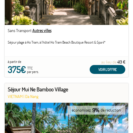
Sans Transport
Autres villes
Séjour plage à Ho Tram, à l'hôtel Ho Tram Beach Boutique Resort & Spa 4*
à partir de
au lieu de
413 €
375€
TTC
VOIR L'OFFRE
par pers.
Séjour Mui Ne Bamboo Village
VIETNAM
|
Da Nang
9%
économisez
de réduction