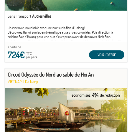
Sans Transport
Autres villes
Un itinéraire inoubliable avec une nuit sur la Baie d'Halong !
Découvrez Hanoï, son lac emblématique et ses rues coloniales. Puis direction la
célèbre Baie d'Halong pour une nuit d'exception avant de découvrir Ninh Binh,
puis l'ancienne Cité impériale de Hué, le Col des Nuages... Et la fameuse Hoi An, la petite
Venise du Vietnam avec ses inspirations japonaises et chinoises. Sans oublier le charme
à partir de
de l'antique Saigon...
724€
TTC
VOIR L'OFFRE
par pers.
Circuit Odyssée du Nord au sable de Hoi An
VIETNAM
|
Da Nang
4%
économisez
de réduction