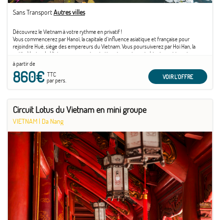
Sans Transport
Autres villes
Découvrez le Vietnam à votre rythme en privatif !
Vous commencerez par Hanoï, la capitale d'influence asiatique et française pour
rejoindre Hué, siège des empereurs du Vietnam. Vous poursuiverez par Hoi Han, la
petite Venise du Vietnam avec ses inspirations japonaises et chinoises et terminerez
par Ho Chi Minh, une ville dynamique et animée.
à partir de
860€
TTC
VOIR L'OFFRE
par pers.
Circuit Lotus du Vietnam en mini groupe
VIETNAM
|
Da Nang