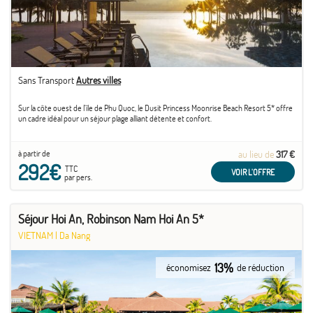
Sans Transport
Autres villes
Sur la côte ouest de l'île de Phu Quoc, le Dusit Princess Moonrise Beach Resort 5* offre
un cadre idéal pour un séjour plage alliant détente et confort.
à partir de
au lieu de
317 €
292€
TTC
VOIR L'OFFRE
par pers.
Séjour Hoi An, Robinson Nam Hoi An 5*
VIETNAM
|
Da Nang
13%
économisez
de réduction