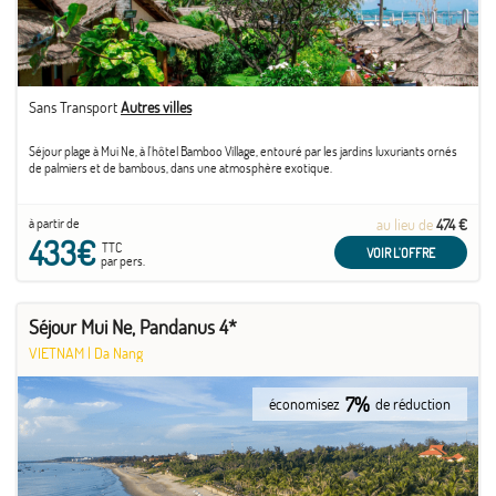
Sans Transport
Autres villes
Séjour plage à Mui Ne, à l'hôtel Bamboo Village, entouré par les jardins luxuriants ornés
de palmiers et de bambous, dans une atmosphère exotique.
à partir de
au lieu de
474 €
433€
TTC
VOIR L'OFFRE
par pers.
Séjour Mui Ne, Pandanus 4*
VIETNAM
|
Da Nang
7%
économisez
de réduction