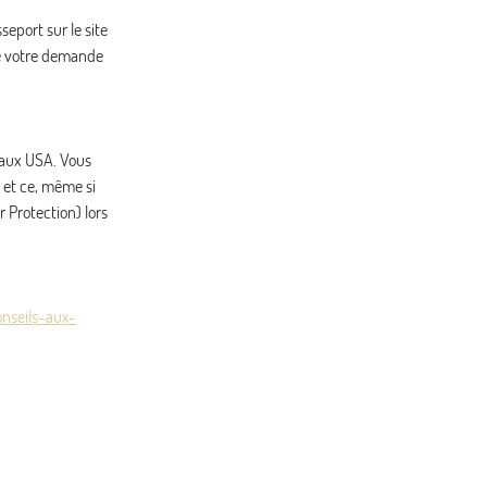
MAR.
2059 €
seport sur le site
/pers.
Retour le
27
05/11/2026
OCT.
ire votre demande
MER.
2117 €
/pers.
Retour le
28
06/11/2026
OCT.
r aux USA. Vous
JEU.
2059 €
/pers.
Retour le
29
et ce, même si
07/11/2026
OCT.
 Protection) lors
VEN.
2119 €
/pers.
Retour le
30
08/11/2026
OCT.
onseils-aux-
SAM.
2123 €
/pers.
Retour le
31
09/11/2026
OCT.
nov. 2026
DIM.
2117 €
/pers.
Retour le
01
10/11/2026
NOV.