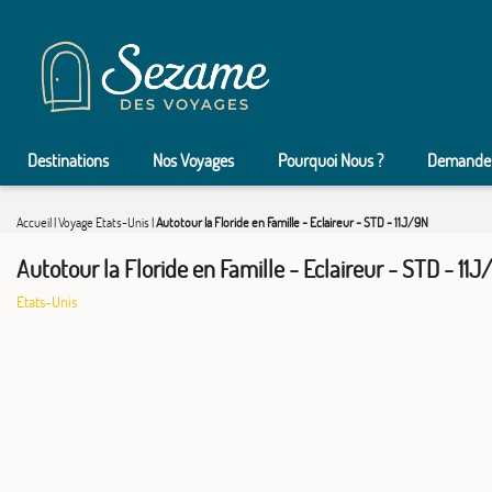
Destinations
Nos Voyages
Pourquoi Nous ?
Demander
Accueil
|
Voyage Etats-Unis
|
Autotour la Floride en Famille - Eclaireur - STD - 11J/9N
Autotour la Floride en Famille - Eclaireur - STD - 11J
Etats-Unis