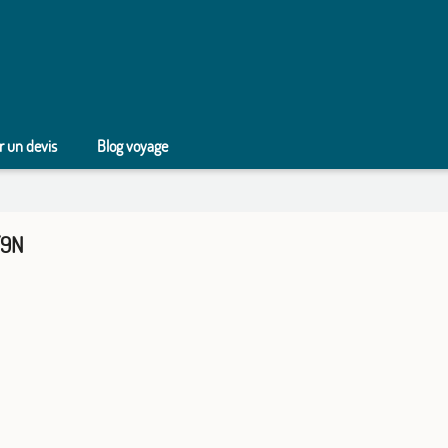
 un devis
Blog voyage
/9N