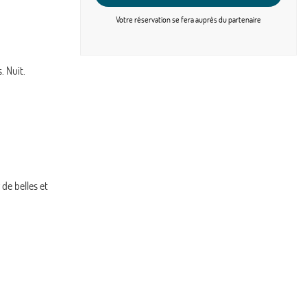
oct. 2026
Votre réservation se fera
auprès du partenaire
JEU.
2031 €
/pers.
Retour le
01
10/10/2026
OCT.
. Nuit.
VEN.
2123 €
/pers.
Retour le
02
11/10/2026
OCT.
SAM.
2149 €
/pers.
Retour le
03
12/10/2026
OCT.
DIM.
2149 €
/pers.
Retour le
04
13/10/2026
de belles et
OCT.
LUN.
2117 €
/pers.
Retour le
05
14/10/2026
OCT.
MAR.
2031 €
/pers.
Retour le
06
15/10/2026
OCT.