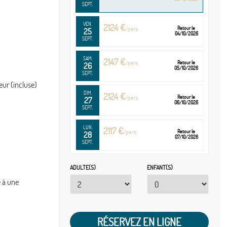
SEPT.
VEN.
2124 €
/pers.
Retour le
25
04/10/2026
SEPT.
SAM.
2147 €
/pers.
Retour le
26
05/10/2026
SEPT.
eur (incluse)
DIM.
2124 €
/pers.
Retour le
27
06/10/2026
SEPT.
LUN.
2117 €
/pers.
Retour le
28
07/10/2026
SEPT.
MAR.
2031 €
/pers.
Retour le
ADULTE(S)
ENFANT(S)
29
08/10/2026
SEPT.
e à une
MER.
2117 €
/pers.
Retour le
30
09/10/2026
SEPT.
RÉSERVEZ EN LIGNE