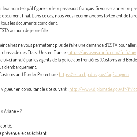
leur nom tel qu’il figure sur leur passeport français. Si vous scannez un pas
é sur le document final. Dans ce cas, nous vous recommandons fortement de fa
e tous les documents coïncident.
n ESTA au nom de jeune fille.
 américaines ne vous permettent plus de faire une demande d'ESTA pour alle
ambassade des Etats-Unis en France :
https://ais.usvisa-info.com/fr-fr/niv
i-ci annulé par les agents de la police aux frontières (Customs and Border
refus d'embarquement.
e Customs and Border Protection :
https://esta.cbp.dhs.gov/faq?lang=en
vigueur en consultant le site suivant :
http://www.diplomatie.gouv.fr/fr/c
 « Ariane » ?
curité.
e prévenue le cas échéant.