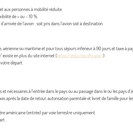
 et aux personnes à mobilité réduite.
ibilité de + ou – 10 %.
arrivée de l’avion : soit pris dans l’avion soit à destination.
re, aérienne ou maritime et pour tous séjours inférieur à 90 jours et taxe à pa
xiste en plus du site internet (
https://esta.cbp.dhs.gov/
)
 votre départ.
et nécessaires à l’entrée dans le pays ou au passage dans le ou les pays d’e
s après la date de retour, autorisation parentale et livret de famille pour le
ère américaine (entrée) par voie terrestre uniquement.
art.