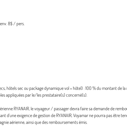
 env. 8$ / pers.
ecs, hôtels sec ou package dynamique vol + hôtel) : 100 % du montant de la 
les appliquées par le/les prestataire(s) concerné(s).
e aérienne RYANAIR, le voyageur / passager devra faire sa demande de rem
ssant d'une exigence de gestion de RYANAIR, Voyamar ne pourra pas être te
mpagnie aérienne, ainsi que des remboursements émis.