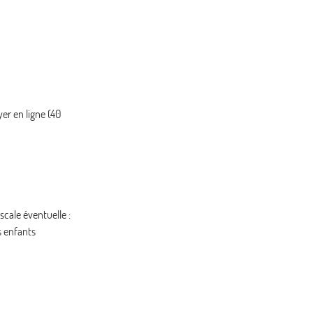
20
29/10/2026
OCT.
MER.
2126 €
/pers.
Retour le
21
30/10/2026
OCT.
JEU.
2147 €
/pers.
Retour le
22
31/10/2026
OCT.
yer en ligne (40
VEN.
2149 €
/pers.
Retour le
23
01/11/2026
OCT.
SAM.
2147 €
/pers.
Retour le
24
02/11/2026
OCT.
scale éventuelle :
s enfants
DIM.
2124 €
/pers.
Retour le
25
03/11/2026
OCT.
LUN.
2124 €
/pers.
Retour le
26
04/11/2026
OCT.