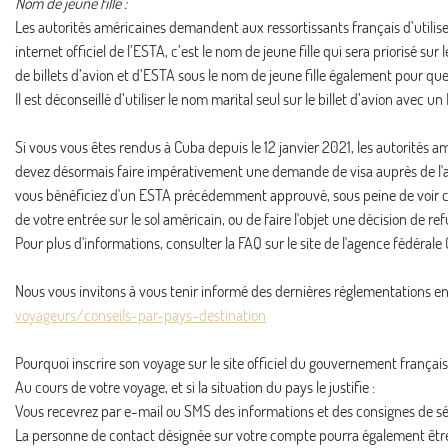
Nom de jeune fille :
Les autorités américaines demandent aux ressortissants français d’utiliser 
internet officiel de l’ESTA, c’est le nom de jeune fille qui sera prioris
de billets d’avion et d’ESTA sous le nom de jeune fille également pour qu
Il est déconseillé d’utiliser le nom marital seul sur le billet d’avion avec u
Si vous vous êtes rendus à Cuba depuis le 12 janvier 2021, les autorités
devez désormais faire impérativement une demande de visa auprès de l'
vous bénéficiez d'un ESTA précédemment approuvé, sous peine de voir celu
de votre entrée sur le sol américain, ou de faire l'objet une décision de 
Pour plus d'informations, consulter la FAQ sur le site de l'agence fédéral
Nous vous invitons à vous tenir informé des dernières réglementations en 
voyageurs/conseils-par-pays-destination
Pourquoi inscrire son voyage sur le site officiel du gouvernement français
Au cours de votre voyage, et si la situation du pays le justifie :
Vous recevrez par e-mail ou SMS des informations et des consignes de sé
La personne de contact désignée sur votre compte pourra également êtr