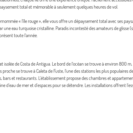
 dépaysement total et mémorable à seulement quelques heures de vol.
urnommée « l'île rouge », elle vous offre un dépaysement total avec ses pay
r une eau turquoise cristalline. Paradis incontesté des amateurs de glisse (su
présent toute l'année.
e et isolée de Costa de Antigua. Le bord de l'océan se trouve à environ 800 m, 
oche se trouve à Caleta de Fuste, l'une des stations les plus populaires de l
, bars et restaurants. L'établissement propose des chambres et appartemen
e d'eau de mer et d'espaces pour se détendre. Les installations offrent l'es