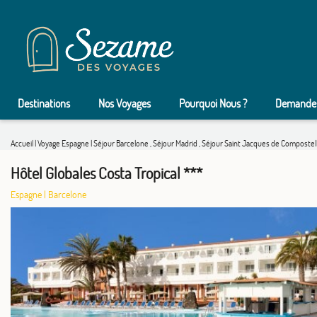
Destinations
Nos Voyages
Pourquoi Nous ?
Demander
Accueil
|
Voyage Espagne
|
Séjour Barcelone
,
Séjour Madrid
,
Séjour Saint Jacques de Compostel
Hôtel Globales Costa Tropical ***
Espagne
|
Barcelone