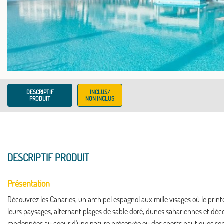
DESCRIPTIF
INCLUS/
PRODUIT
NON INCLUS
DESCRIPTIF PRODUIT
Présentation
Découvrez les Canaries, un archipel espagnol aux mille visages où le printe
leurs paysages, alternant plages de sable doré, dunes sahariennes et déc
randonnées au coeur d'une nature préservée ou des sports nautiques sens