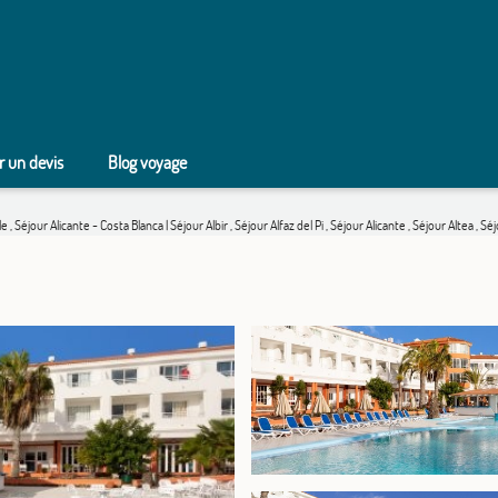
 un devis
Blog voyage
le
,
Séjour Alicante - Costa Blanca
|
Séjour Albir
,
Séjour Alfaz del Pi
,
Séjour Alicante
,
Séjour Altea
,
Séj