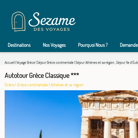
Destinations
Nos Voyages
Pourquoi Nous ?
Demander
Accueil
|
Voyage Grèce
|
Séjour Grèce continentale
|
Séjour Athènes et sa région
,
Séjour Ile d'Eu
Autotour Grèce Classique ***
Grèce
|
Grèce continentale
|
Athènes et sa région