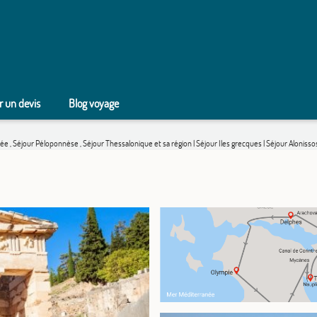
 un devis
Blog voyage
bée
,
Séjour Péloponnèse
,
Séjour Thessalonique et sa région
|
Séjour Iles grecques
|
Séjour Aloniss