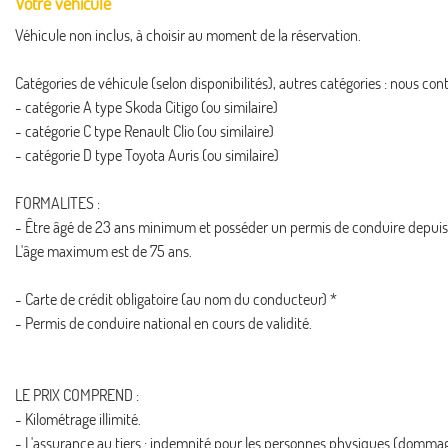
Votre véhicule
Véhicule non inclus, à choisir au moment de la réservation.
Catégories de véhicule (selon disponibilités), autres catégories : nous cont
- catégorie A type Skoda Citigo (ou similaire)
- catégorie C type Renault Clio (ou similaire)
- catégorie D type Toyota Auris (ou similaire)
FORMALITES :
- Être âgé de 23 ans minimum et posséder un permis de conduire depuis plu
L'âge maximum est de 75 ans.
- Carte de crédit obligatoire (au nom du conducteur) *
- Permis de conduire national en cours de validité.
LE PRIX COMPREND :
- Kilométrage illimité.
- L'assurance au tiers : indemnité pour les personnes physiques (domma