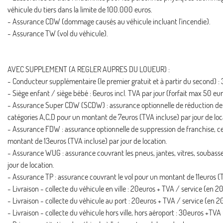
véhicule du tiers dans la limite de 100.000 euros.
- Assurance CDW (dommage causés au véhicule incluant l'incendie).
- Assurance TW (vol du véhicule).
AVEC SUPPLEMENT (A REGLER AUPRES DU LOUEUR) :
- Conducteur supplémentaire (le premier gratuit et à partir du second) :
- Siège enfant / siège bébé : 6euros incl. TVA par jour (forfait max 50 euro
- Assurance Super CDW (SCDW) : assurance optionnelle de réduction de f
catégories A,C,D pour un montant de 7euros (TVA incluse) par jour de loc
- Assurance FDW : assurance optionnelle de suppression de franchise, ce
montant de 13euros (TVA incluse) par jour de location.
- Assurance WUG : assurance couvrant les pneus, jantes, vitres, soubasse
jour de location.
- Assurance TP : assurance couvrant le vol pour un montant de 11euros (TV
- Livraison - collecte du véhicule en ville : 20euros + TVA / service (en 2
- Livraison - collecte du véhicule au port : 20euros + TVA / service (en 2
- Livraison - collecte du véhicule hors ville, hors aéroport : 30euros +TV