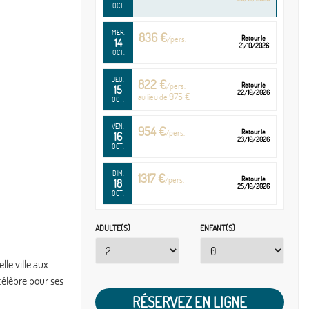
OCT.
MER.
836 €
/pers.
Retour le
14
21/10/2026
OCT.
JEU.
822 €
/pers.
Retour le
15
22/10/2026
975 €
au lieu de
OCT.
VEN.
954 €
/pers.
Retour le
16
23/10/2026
OCT.
DIM.
1317 €
/pers.
Retour le
18
25/10/2026
OCT.
LUN.
1328 €
/pers.
Retour le
ADULTE(S)
ENFANT(S)
19
26/10/2026
OCT.
lle ville aux
MAR.
703 €
/pers.
Retour le
20
célèbre pour ses
27/10/2026
OCT.
RÉSERVEZ EN LIGNE