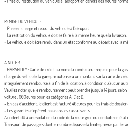
- Prise ou restitution du véhicule à l'aéroport en dehors des heures norma
REMISE DU VEHICULE
- Prise en charge et retour du véhicule à l'aéroport.
- La restitution du véhicule doit se faire à la même heure que la livraison
- Le véhicule doit être rendu dans un état conforme au départ avec la mê
A NOTER :
- GARANTIE* : Carte de crédit au nom du conducteur requise pour la garantie
charge du véhicule, la gare pré autorisera un montant sur la carte de cré
intégralement remboursé à la fin de la location, à condition qu'aucun autr
Veuillez noter que le remboursement peut prendre jusqu'à 14 jours, selon 
voiture : 600euros pour les catégories A, C et D.
- En cas d'accident, le client est facturé 40euros pour les frais de dossier
- Les garanties n'opèrent pas dans les cas suivants :
Accident dû à une violation du code de la route grec ou conduite en état d
Transport de passagers dont le nombre dépasse la limite prévue par les au