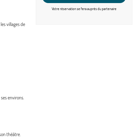
MER.
1155 €
/pers.
Retour le
21
28/10/2026
Votre réservation se fera
auprès du partenaire
OCT.
es villages de
JEU.
1139 €
/pers.
Retour le
22
29/10/2026
OCT.
VEN.
1155 €
/pers.
Retour le
23
30/10/2026
OCT.
DIM.
1630 €
/pers.
Retour le
25
01/11/2026
OCT.
u ses environs.
son théâtre.