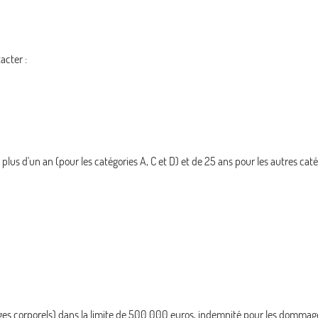
acter :
s d'un an (pour les catégories A, C et D) et de 25 ans pour les autres caté
ges corporels) dans la limite de 500.000 euros, indemnité pour les dommag