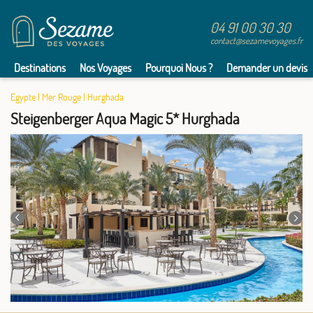
DIM.
855 €
/pers.
Retour le
22
04 91 00 30 30
25/11/2026
NOV.
contact@sezamevoyages.fr
LUN.
787 €
/pers.
Retour le
Destinations
23
Nos Voyages
Pourquoi Nous ?
Demander un devis
26/11/2026
NOV.
Egypte
|
Mer Rouge
|
Hurghada
MAR.
779 €
/pers.
Retour le
Steigenberger Aqua Magic 5* Hurghada
24
27/11/2026
NOV.
MER.
752 €
/pers.
Retour le
25
28/11/2026
NOV.
JEU.
726 €
/pers.
Retour le
26
29/11/2026
NOV.
VEN.
735 €
/pers.
Retour le
27
30/11/2026
NOV.
SAM.
434 €
/pers.
Retour le
28
01/12/2026
472 €
au lieu de