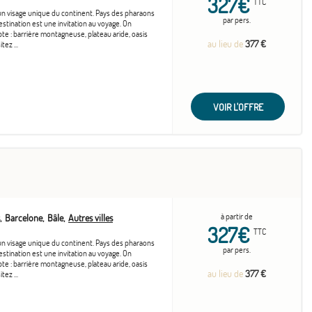
327€
TTC
un visage unique du continent. Pays des pharaons
par pers.
estination est une invitation au voyage. On
te : barrière montagneuse, plateau aride, oasis
au lieu de
377 €
tez ...
VOIR L'OFFRE
à partir de
Barcelone
Bâle
Autres villes
327€
TTC
un visage unique du continent. Pays des pharaons
par pers.
estination est une invitation au voyage. On
te : barrière montagneuse, plateau aride, oasis
au lieu de
377 €
tez ...