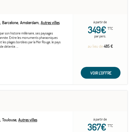
à partir de
Barcelone
Amsterdam
Autres villes
349€
TTC
par son histoire millénaire, ses paysages
par pers.
de l'année. Entre les monuments pharaoniques
les plages bordées par la Mer Rouge, le pays
au lieu de
485 €
e détente. ...
VOIR L'OFFRE
à partir de
Toulouse
Autres villes
367€
TTC