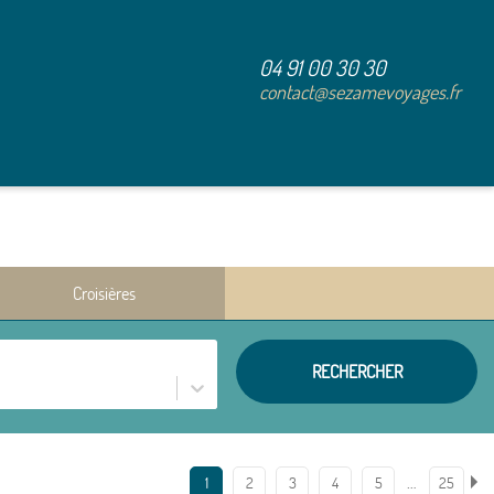
04 91 00 30 30
contact@sezamevoyages.fr
Croisières
RECHERCHER
…
1
2
3
4
5
25