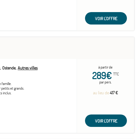
VOIR L'OFFRE
à partir de
Ostende
Autres villes
289€
TTC
par pers.
 famille.
petits et grands.
au lieu de
417 €
s inclus.
VOIR L'OFFRE