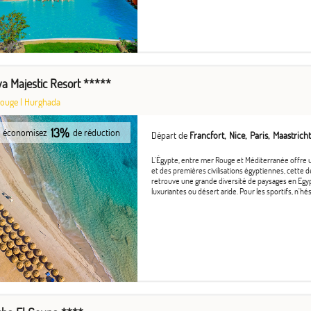
a Majestic Resort *****
Rouge
|
Hurghada
13%
économisez
de réduction
Départ de
Francfort
Nice
Paris
Maastricht
L'Égypte, entre mer Rouge et Méditerranée offre 
et des premières civilisations égyptiennes, cette d
retrouve une grande diversité de paysages en Egyp
luxuriantes ou désert aride. Pour les sportifs, n'hési