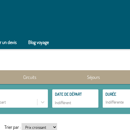
 un devis
Blog voyage
Circuits
Séjours
DATE DE DÉPART
DURÉE
part
Indifférente
Trier par :