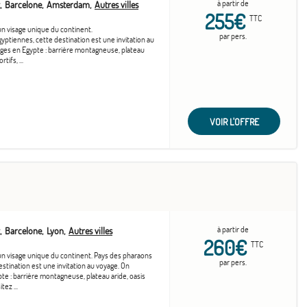
à partir de
Barcelone
Amsterdam
Autres villes
255€
TTC
n visage unique du continent.
par pers.
yptiennes, cette destination est une invitation au
ges en Egypte : barrière montagneuse, plateau
tifs, ...
VOIR L'OFFRE
à partir de
Barcelone
Lyon
Autres villes
260€
TTC
un visage unique du continent. Pays des pharaons
par pers.
estination est une invitation au voyage. On
te : barrière montagneuse, plateau aride, oasis
tez ...