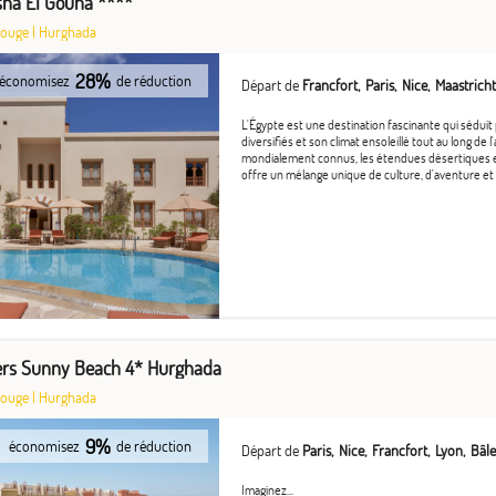
asha El Gouna ****
Rouge
|
Hurghada
28%
économisez
de réduction
Départ de
Francfort
Paris
Nice
Maastricht
L'Égypte est une destination fascinante qui séduit 
diversifiés et son climat ensoleillé tout au long 
mondialement connus, les étendues désertiques et 
offre un mélange unique de culture, d'aventure et d
ers Sunny Beach 4* Hurghada
Rouge
|
Hurghada
9%
économisez
de réduction
Départ de
Paris
Nice
Francfort
Lyon
Bâle
Imaginez...