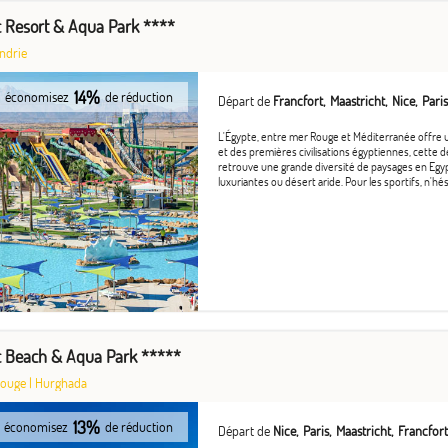
ic Resort & Aqua Park ****
ndrie
14%
économisez
de réduction
Départ de
Francfort
Maastricht
Nice
Paris
L'Égypte, entre mer Rouge et Méditerranée offre 
et des premières civilisations égyptiennes, cette d
retrouve une grande diversité de paysages en Egyp
luxuriantes ou désert aride. Pour les sportifs, n'hési
ic Beach & Aqua Park *****
Rouge
|
Hurghada
13%
économisez
de réduction
Départ de
Nice
Paris
Maastricht
Francfort