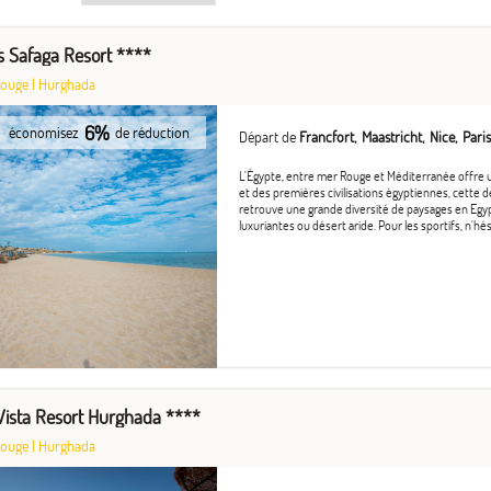
 Safaga Resort ****
Rouge
|
Hurghada
6%
économisez
de réduction
Départ de
Francfort
Maastricht
Nice
Paris
L'Égypte, entre mer Rouge et Méditerranée offre 
et des premières civilisations égyptiennes, cette d
retrouve une grande diversité de paysages en Egyp
luxuriantes ou désert aride. Pour les sportifs, n'hési
 Vista Resort Hurghada ****
Rouge
|
Hurghada