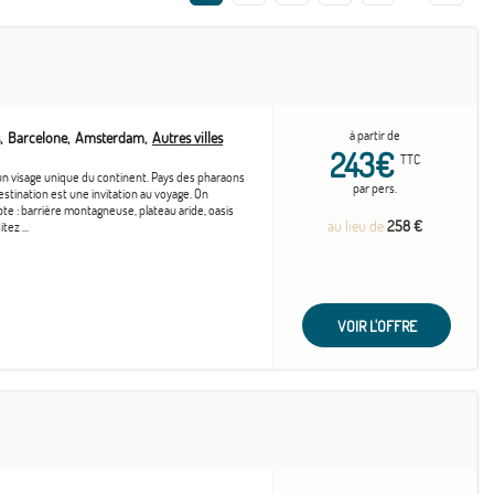
à partir de
Barcelone
Amsterdam
Autres villes
243€
TTC
un visage unique du continent. Pays des pharaons
par pers.
estination est une invitation au voyage. On
te : barrière montagneuse, plateau aride, oasis
au lieu de
258 €
tez ...
VOIR L'OFFRE