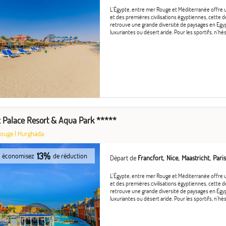
L'Égypte, entre mer Rouge et Méditerranée offre 
et des premières civilisations égyptiennes, cette d
retrouve une grande diversité de paysages en Egyp
luxuriantes ou désert aride. Pour les sportifs, n'hési
ic Palace Resort & Aqua Park *****
Rouge
|
Hurghada
13%
économisez
de réduction
Départ de
Francfort
Nice
Maastricht
Paris
L'Égypte, entre mer Rouge et Méditerranée offre 
et des premières civilisations égyptiennes, cette d
retrouve une grande diversité de paysages en Egyp
luxuriantes ou désert aride. Pour les sportifs, n'hési