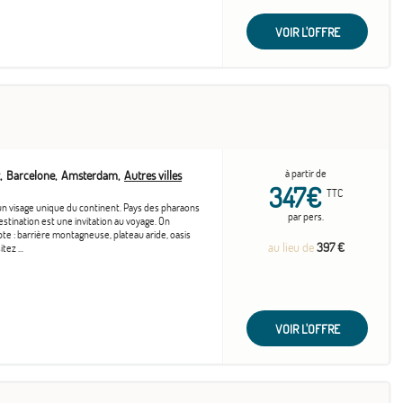
VOIR L'OFFRE
à partir de
Barcelone
Amsterdam
Autres villes
347€
TTC
un visage unique du continent. Pays des pharaons
par pers.
estination est une invitation au voyage. On
te : barrière montagneuse, plateau aride, oasis
au lieu de
397 €
tez ...
VOIR L'OFFRE