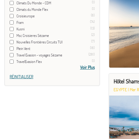
(1)
Climats Du Monde - CDM
(1)
Climats du Monde Flex
(8)
Croisieurope
(74)
Fram
(13)
Kuoni
(2)
Msc Croisieres Sézame
(7)
Nouvelles Frontières Circuits TUI
(18)
Plein Vent
(261)
Travel Evasion - voyages Sézame
(1)
TravelEvasion Flex
Voir Plus
RÉINITIALISER
Hôtel Shams
EGYPTE
|
Mer 