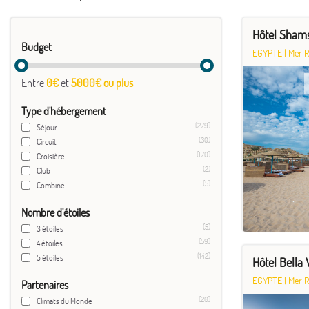
Hôtel Shams
Budget
EGYPTE
|
Mer 
Entre
0€
et
5000€ ou plus
Type d'hébergement
(279)
Séjour
(30)
Circuit
(170)
Croisière
(2)
Club
(5)
Combiné
Nombre d'étoiles
(5)
3 étoiles
(59)
4 étoiles
(142)
5 étoiles
Hôtel Bella
EGYPTE
|
Mer 
Partenaires
(20)
Climats du Monde