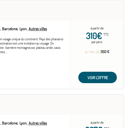
à partir de
Barcelone
Lyon
Autres villes
310€
TTC
un visage unique du continent. Pays des pharaons
par pers.
estination est une invitation au voyage. On
te : barrière montagneuse, plateau aride, oasis
au lieu de
360 €
tez ...
VOIR L'OFFRE
à partir de
Barcelone
Lyon
Autres villes