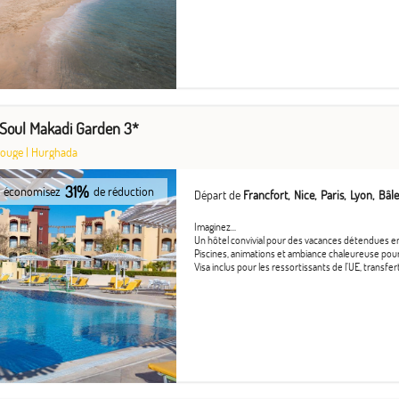
Soul Makadi Garden 3*
Rouge
|
Hurghada
31%
économisez
de réduction
Départ de
Francfort
Nice
Paris
Lyon
Bâle
Imaginez...
Un hôtel convivial pour des vacances détendues en
Piscines, animations et ambiance chaleureuse pour 
Visa inclus pour les ressortissants de l’UE, transfert