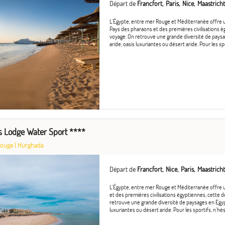
Départ de
Francfort
Paris
Nice
Maastricht
L'Égypte, entre mer Rouge et Méditerranée offre u
Pays des pharaons et des premières civilisations ég
voyage. On retrouve une grande diversité de paysa
aride, oasis luxuriantes ou désert aride. Pour les spor
 Lodge Water Sport ****
Rouge
|
Hurghada
Départ de
Francfort
Nice
Paris
Maastricht
L'Égypte, entre mer Rouge et Méditerranée offre 
et des premières civilisations égyptiennes, cette d
retrouve une grande diversité de paysages en Egyp
luxuriantes ou désert aride. Pour les sportifs, n'hési