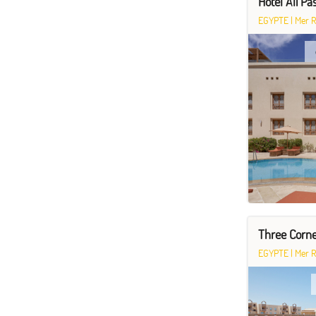
Hôtel Ali P
EGYPTE
|
Mer 
Three Corn
EGYPTE
|
Mer 