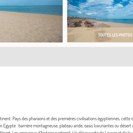
TOUTES LES PHOTOS
inent. Pays des pharaons et des premières civilisations égyptiennes, cette d
 Egypte : barrière montagneuse, plateau aride, oasis luxuriantes ou désert a
ésert. Les amoureux d'histoire partiront à la découverte de Louxor et de la va