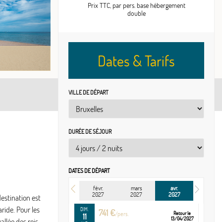
Prix TTC, par pers. base hébergement
VEN.
1050 €
/pers.
Retour le
double
02
04/04/2027
AVR.
SAM.
972 €
/pers.
Retour le
03
05/04/2027
Dates & Tarifs
AVR.
DIM.
748 €
/pers.
Retour le
04
06/04/2027
AVR.
VILLE DE DÉPART
LUN.
799 €
/pers.
Retour le
05
07/04/2027
AVR.
DURÉE DE SÉJOUR
MAR.
1059 €
/pers.
Retour le
06
08/04/2027
AVR.
DATES DE DÉPART
VEN.
991 €
/pers.
Retour le
09
11/04/2027
févr.
mars
avr.
AVR.
2027
2027
2027
estination est
ride. Pour les
DIM.
741 €
/pers.
Retour le
11
13/04/2027
llée des rois,