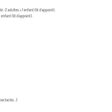
: 2 adultes + 1 enfant (lit d'appoint).
nfant (lit d'appoint).
ectacles...).