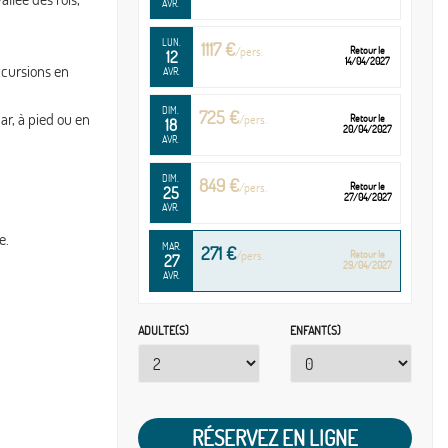
AVR.
LUN.
1117 €
/pers.
Retour le
12
14/04/2027
xcursions en
AVR.
DIM.
725 €
ar, à pied ou en
/pers.
Retour le
18
20/04/2027
AVR.
DIM.
849 €
/pers.
Retour le
25
27/04/2027
AVR.
e.
MAR.
271 €
/pers.
Retour le
27
29/04/2027
AVR.
ADULTE(S)
ENFANT(S)
RÉSERVEZ EN LIGNE