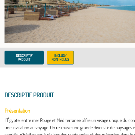
DESCRIPTIF
INCLUS/
PRODUIT
NON INCLUS
DESCRIPTIF PRODUIT
Présentation
L'Égypte, entre mer Rouge et Méditerranée offre un visage unique du cont
une invitation au voyage. On retrouve une grande diversité de paysages en
sportifs, n'hésitez pas à réaliser des randonnées et des méharées dans le d