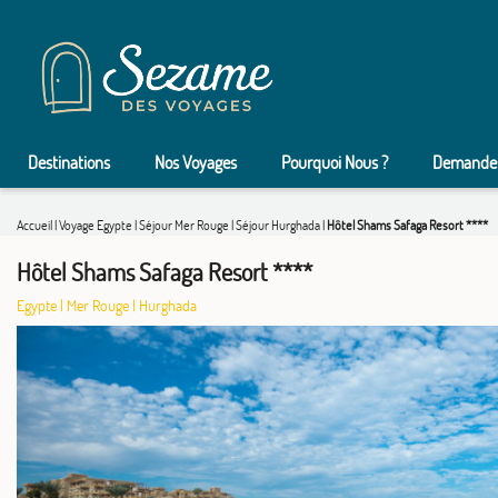
Destinations
Nos Voyages
Pourquoi Nous ?
Demander
Accueil
|
Voyage Egypte
|
Séjour Mer Rouge
|
Séjour Hurghada
|
Hôtel Shams Safaga Resort ****
Hôtel Shams Safaga Resort ****
Egypte
|
Mer Rouge
|
Hurghada