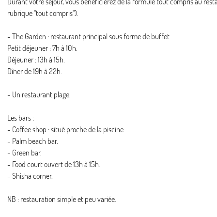
Durant votre séjour, vous bénéficierez de la formule tout compris au restau
rubrique "tout compris").
- The Garden : restaurant principal sous forme de buffet.
Petit déjeuner : 7h à 10h.
Déjeuner : 13h à 15h.
Dîner de 19h à 22h.
- Un restaurant plage.
Les bars :
- Coffee shop : situé proche de la piscine.
- Palm beach bar.
- Green bar.
- Food court ouvert de 13h à 15h.
- Shisha corner.
NB : restauration simple et peu variée.