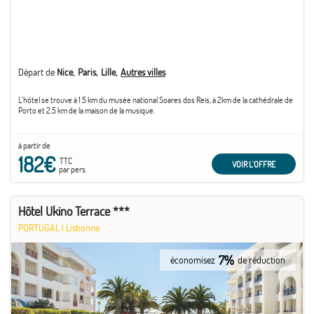
Départ de
Nice
Paris
Lille
Autres villes
L’hôtel se trouve à 1.5 km du musée national Soares dos Reis, à 2km de la cathédrale de
Porto et 2.5 km de la maison de la musique.
à partir de
182€
TTC
VOIR L'OFFRE
par pers.
Hôtel Ukino Terrace ***
PORTUGAL
|
Lisbonne
7%
économisez
de réduction