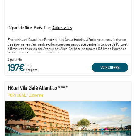
Départ de
Nice
Paris
Lille
Autres villes
En choisissant Casual Inca Porto Hotel by Casual Hoteles, à Porto, vous aurez la chance
de séjourner en plein centre-ville, à quelques pas du site Centre historique de Porto et
à 6 minutes à pied du site Avenue des Alliés. Cet hôtel se trouve à 0,8 km de Marché de
Bolhão et à 18,1 km de Plage de Matosinhos.
à partir de
197€
TTC
VOIR L'OFFRE
par pers.
Hôtel Vila Galé Atlantico ****
PORTUGAL
|
Lisbonne