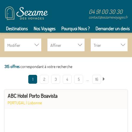
04 91 00 30 30
contact@sezamevoyages.fr
Destinations
Nos Voyages
Pourquoi Nous ?
Demander un devis
Modifier
Affiner
Trier
315 offres
correspondant à votre recherche
…
1
2
3
4
5
16
ABC Hotel Porto Boavista
PORTUGAL
|
Lisbonne