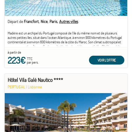
Départ de
Francfort
Nice
Paris
Autres villes
Madère est un archipel du Portugal composé de l'île du même nom et de plusieurs
autres petites îles, situé dans l'océan Atlantique, à environ 900 kilomètres du Portugal
continental et à environ 600 kilomètres de la côte du Maroc. Son climat subtropical et
ses paysages singuliers en font une destination touristique appréciée. Madère est à
juste ...
à partir de
223€
TTC
VOIR L'OFFRE
par pers.
Hôtel Vila Galé Nautico ****
PORTUGAL
|
Lisbonne