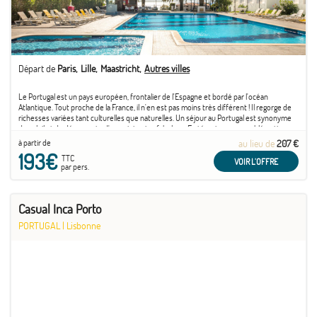
Départ de
Paris
Lille
Maastricht
Autres villes
Le Portugal est un pays européen, frontalier de l'Espagne et bordé par l'océan
Atlantique. Tout proche de la France, il n'en est pas moins très différent ! Il regorge de
richesses variées tant culturelles que naturelles. Un séjour au Portugal est synonyme
de soleil et de découverte d'un patrimoine fabuleux. En témoigne son emblématique
capitale ...
à partir de
au lieu de
207 €
193€
TTC
VOIR L'OFFRE
par pers.
Casual Inca Porto
PORTUGAL
|
Lisbonne