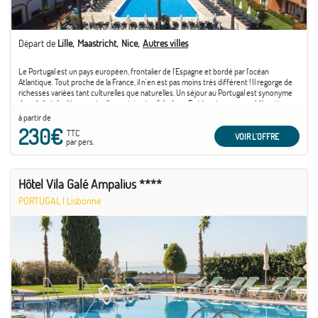
Départ de
Lille
Maastricht
Nice
Autres villes
Le Portugal est un pays européen, frontalier de l'Espagne et bordé par l'océan
Atlantique. Tout proche de la France, il n'en est pas moins très différent ! Il regorge de
richesses variées tant culturelles que naturelles. Un séjour au Portugal est synonyme
de soleil et de découverte d'un patrimoine fabuleux. En témoigne son emblématique
capitale ...
à partir de
230€
TTC
VOIR L'OFFRE
par pers.
Hôtel Vila Galé Ampalius ****
PORTUGAL
|
Lisbonne