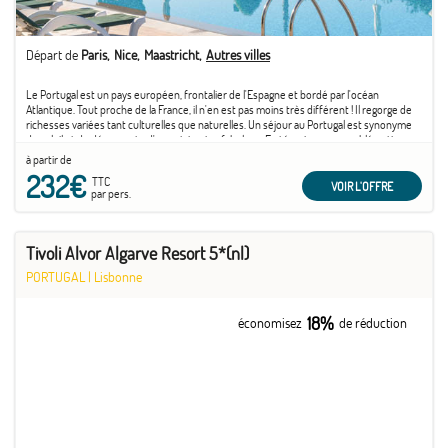
Départ de
Paris
Nice
Maastricht
Autres villes
Le Portugal est un pays européen, frontalier de l'Espagne et bordé par l'océan
Atlantique. Tout proche de la France, il n'en est pas moins très différent ! Il regorge de
richesses variées tant culturelles que naturelles. Un séjour au Portugal est synonyme
de soleil et de découverte d'un patrimoine fabuleux. En témoigne son emblématique
capitale ...
à partir de
232€
TTC
VOIR L'OFFRE
par pers.
Tivoli Alvor Algarve Resort 5*(nl)
PORTUGAL
|
Lisbonne
18%
économisez
de réduction