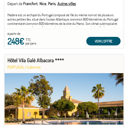
Départ de
Francfort
Nice
Paris
Autres villes
Madère est un archipel du Portugal composé de l'île du même nom et de plusieurs
autres petites îles, situé dans l'océan Atlantique, à environ 900 kilomètres du Portugal
continental et à environ 600 kilomètres de la côte du Maroc. Son climat subtropical et
ses paysages singuliers en font une destination touristique appréciée. Madère est à
juste ...
à partir de
248€
TTC
VOIR L'OFFRE
par pers.
Hôtel Vila Galé Albacora ****
PORTUGAL
|
Lisbonne