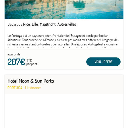
Départ de
Nice
Lille
Maastricht
Autres villes
Le Portugal est un pays européen, frontalier de l'Espagne et bordé par l'océan
Atlantique. Tout proche de la France, il n'en est pas moins très différent ! Il regorge de
richesses variées tant culturelles que naturelles. Un séjour au Portugal est synonyme
de soleil et de découverte d'un patrimoine fabuleux. En témoigne son emblématique
capitale ...
à partir de
207€
TTC
VOIR L'OFFRE
par pers.
Hotel Moon & Sun Porto
PORTUGAL
|
Lisbonne