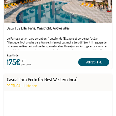
Départ de
Lille
Paris
Maastricht
Autres villes
Le Portugal est un pays européen, frontalier de l'Espagne et bordé par l'océan
Atlantique. Tout proche de la France, il n'en est pas moins très différent ! Il regorge de
richesses variées tant culturelles que naturelles. Un séjour au Portugal est synonyme
de soleil et de découverte d'un patrimoine fabuleux. En témoigne son emblématique
capitale ...
à partir de
175€
TTC
VOIR L'OFFRE
par pers.
Casual Inca Porto (ex Best Western Inca)
PORTUGAL
|
Lisbonne