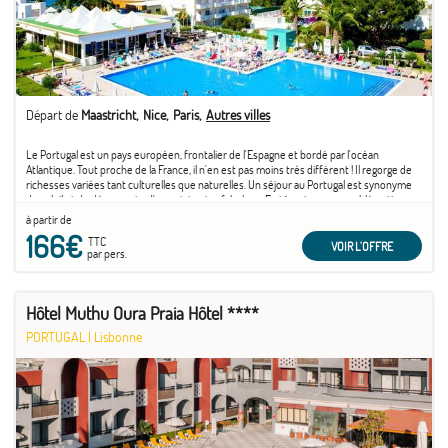
Départ de
Maastricht
Nice
Paris
Autres villes
Le Portugal est un pays européen, frontalier de l'Espagne et bordé par l'océan
Atlantique. Tout proche de la France, il n'en est pas moins très différent ! Il regorge de
richesses variées tant culturelles que naturelles. Un séjour au Portugal est synonyme
de soleil et de découverte d'un patrimoine fabuleux. En témoigne son emblématique
capitale ...
à partir de
166€
TTC
VOIR L'OFFRE
par pers.
Hôtel Muthu Oura Praia Hôtel ****
PORTUGAL
|
Lisbonne