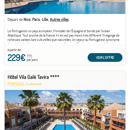
Départ de
Nice
Paris
Lille
Autres villes
Le Portugal est un pays européen, frontalier de l'Espagne et bordé par l'océan
Atlantique. Tout proche de la France, il n'en est pas moins très différent ! Il regorge de
richesses variées tant culturelles que naturelles. Un séjour au Portugal est synonyme
de soleil et de découverte d'un patrimoine fabuleux. En témoigne son emblématique
capitale ...
à partir de
229€
TTC
VOIR L'OFFRE
par pers.
Hôtel Vila Galé Tavira ****
PORTUGAL
|
Lisbonne