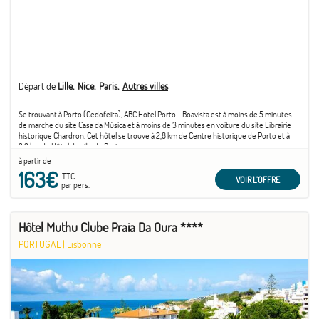
Départ de
Lille
Nice
Paris
Autres villes
Se trouvant à Porto (Cedofeita), ABC Hotel Porto - Boavista est à moins de 5 minutes
de marche du site Casa da Música et à moins de 3 minutes en voiture du site Librairie
historique Chardron. Cet hôtel se trouve à 2,8 km de Centre historique de Porto et à
3,3 km de Hôtel de ville de Porto.
à partir de
163€
TTC
VOIR L'OFFRE
par pers.
Hôtel Muthu Clube Praia Da Oura ****
PORTUGAL
|
Lisbonne