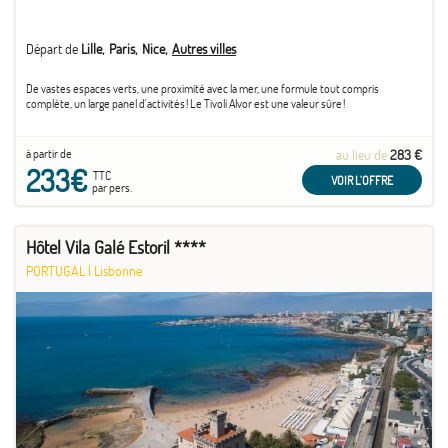
Départ de
Lille
Paris
Nice
Autres villes
De vastes espaces verts, une proximité avec la mer, une formule tout compris
complète, un large panel d'activités ! Le Tivoli Alvor est une valeur sûre !
à partir de
au lieu de
283 €
233€
TTC
VOIR L'OFFRE
par pers.
Hôtel Vila Galé Estoril ****
PORTUGAL
|
Lisbonne