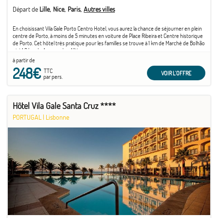
Départ de
Lille
Nice
Paris
Autres villes
En choisissant Vila Gale Porto Centro Hotel, vous aurez la chance de séjourner en plein
centre de Porto, à moins de 5 minutes en voiture de Place Ribeira et Centre historique
de Porto. Cet hôtel très pratique pour les familles se trouve à 1 km de Marché de Bolhão
et à 1,8 km de Avenue des Alliés.
à partir de
248€
TTC
VOIR L'OFFRE
par pers.
Hôtel Vila Gale Santa Cruz ****
PORTUGAL
|
Lisbonne