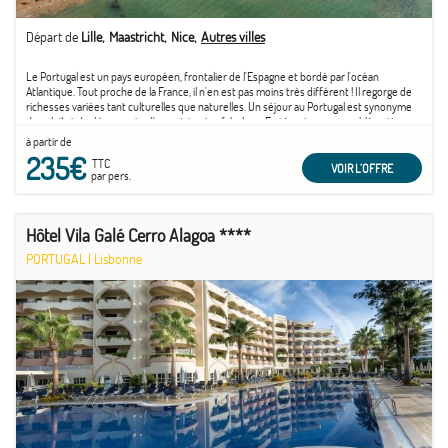
Départ de
Lille
Maastricht
Nice
Autres villes
Le Portugal est un pays européen, frontalier de l'Espagne et bordé par l'océan
Atlantique. Tout proche de la France, il n'en est pas moins très différent ! Il regorge de
richesses variées tant culturelles que naturelles. Un séjour au Portugal est synonyme
de soleil et de découverte d'un patrimoine fabuleux. En témoigne son emblématique
capitale ...
à partir de
235€
TTC
VOIR L'OFFRE
par pers.
Hôtel Vila Galé Cerro Alagoa ****
PORTUGAL
|
Lisbonne