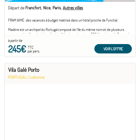
Départ de
Francfort
Nice
Paris
Autres villes
FRAM AIME : des vacances à budget maitrisé dans un hôtel proche de Funchal.
Madère est un archipel du Portugal composé de l'île du même nom et de plusieurs
autres petites îles, situé dans l'océan Atlantique, à environ 900 kilomètres du Portugal
continental et à environ 600 kilomètres de la côte du Maroc. Son climat subtropical et
à partir de
ses ...
245€
TTC
VOIR L'OFFRE
par pers.
Vila Galé Porto
PORTUGAL
|
Lisbonne