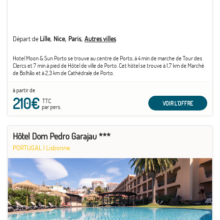
Départ de
Lille
Nice
Paris
Autres villes
Hotel Moon & Sun Porto se trouve au centre de Porto, à 4 min de marche de Tour des
Clercs et 7 min à pied de Hôtel de ville de Porto. Cet hôtel se trouve à 1,7 km de Marché
de Bolhão et à 2,3 km de Cathédrale de Porto.
à partir de
210€
TTC
VOIR L'OFFRE
par pers.
Hôtel Dom Pedro Garajau ***
PORTUGAL
|
Lisbonne