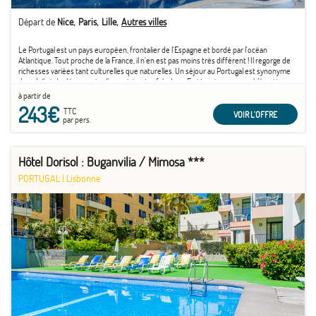
Départ de
Nice
Paris
Lille
Autres villes
Le Portugal est un pays européen, frontalier de l'Espagne et bordé par l'océan
Atlantique. Tout proche de la France, il n'en est pas moins très différent ! Il regorge de
richesses variées tant culturelles que naturelles. Un séjour au Portugal est synonyme
de soleil et de découverte d'un patrimoine fabuleux. En témoigne son emblématique
capitale ...
à partir de
243€
TTC
VOIR L'OFFRE
par pers.
Hôtel Dorisol : Buganvilia / Mimosa ***
PORTUGAL
|
Lisbonne