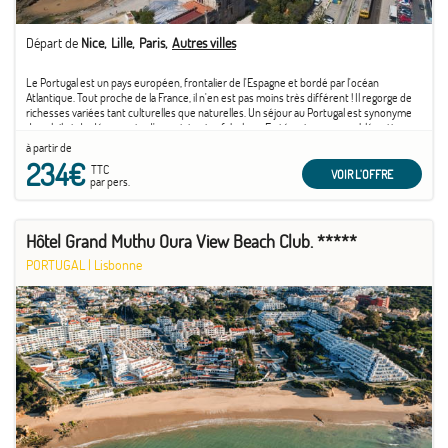
Départ de
Nice
Lille
Paris
Autres villes
Le Portugal est un pays européen, frontalier de l'Espagne et bordé par l'océan
Atlantique. Tout proche de la France, il n'en est pas moins très différent ! Il regorge de
richesses variées tant culturelles que naturelles. Un séjour au Portugal est synonyme
de soleil et de découverte d'un patrimoine fabuleux. En témoigne son emblématique
capitale ...
à partir de
234€
TTC
VOIR L'OFFRE
par pers.
Hôtel Grand Muthu Oura View Beach Club. *****
PORTUGAL
|
Lisbonne