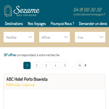
04 91 00 30 30
contact@sezamevoyages.fr
Destinations
Nos Voyages
Pourquoi Nous ?
Demander un devis
Modifier
Affiner
Trier
317 offres
correspondant à votre recherche
…
1
2
3
4
5
16
ABC Hotel Porto Boavista
PORTUGAL
|
Lisbonne