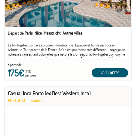
Départ de
Paris
Nice
Maastricht
Autres villes
Le Portugal est un pays européen, frontalier de l'Espagne et bordé par l'océan
Atlantique. Tout proche de la France, il n'en est pas moins très différent ! Il regorge de
richesses variées tant culturelles que naturelles. Un séjour au Portugal est synonyme
de soleil et de découverte d'un patrimoine fabuleux. En témoigne son emblématique
capitale ...
à partir de
175€
TTC
VOIR L'OFFRE
par pers.
Casual Inca Porto (ex Best Western Inca)
PORTUGAL
|
Lisbonne