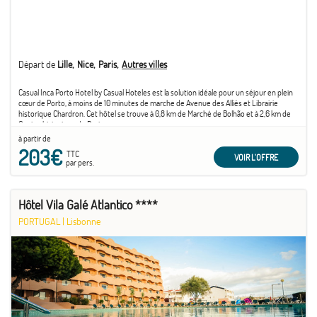
Départ de
Lille
Nice
Paris
Autres villes
Casual Inca Porto Hotel by Casual Hoteles est la solution idéale pour un séjour en plein
cœur de Porto, à moins de 10 minutes de marche de Avenue des Alliés et Librairie
historique Chardron. Cet hôtel se trouve à 0,8 km de Marché de Bolhão et à 2,6 km de
Centre historique de Porto.
à partir de
203€
TTC
VOIR L'OFFRE
par pers.
Hôtel Vila Galé Atlantico ****
PORTUGAL
|
Lisbonne