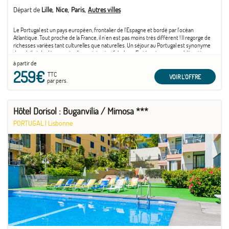
Départ de
Lille
Nice
Paris
Autres villes
Le Portugal est un pays européen, frontalier de l'Espagne et bordé par l'océan
Atlantique. Tout proche de la France, il n'en est pas moins très différent ! Il regorge de
richesses variées tant culturelles que naturelles. Un séjour au Portugal est synonyme
de soleil et de découverte d'un patrimoine fabuleux. En témoigne son emblématique
capitale ...
à partir de
259€
TTC
VOIR L'OFFRE
par pers.
Hôtel Dorisol : Buganvilia / Mimosa ***
PORTUGAL
|
Lisbonne