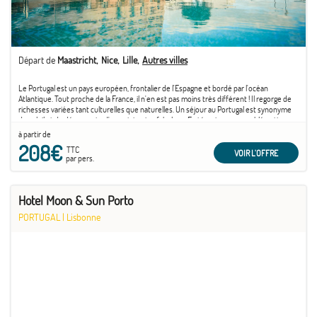
Départ de
Maastricht
Nice
Lille
Autres villes
Le Portugal est un pays européen, frontalier de l'Espagne et bordé par l'océan
Atlantique. Tout proche de la France, il n'en est pas moins très différent ! Il regorge de
richesses variées tant culturelles que naturelles. Un séjour au Portugal est synonyme
de soleil et de découverte d'un patrimoine fabuleux. En témoigne son emblématique
capitale ...
à partir de
208€
TTC
VOIR L'OFFRE
par pers.
Hotel Moon & Sun Porto
PORTUGAL
|
Lisbonne