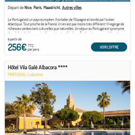
Départ de
Nice
Paris
Maastricht
Autres villes
Le Portugal est un pays européen, frontalier de l'Espagne et bordé par l'océan
Atlantique. Tout proche de la France, il n'en est pas moins très différent ! Il regorge de
richesses variées tant culturelles que naturelles. Un séjour au Portugal est synonyme
de soleil et de découverte d'un patrimoine fabuleux. En témoigne son emblématique
capitale ...
à partir de
256€
TTC
VOIR L'OFFRE
par pers.
Hôtel Vila Galé Albacora ****
PORTUGAL
|
Lisbonne