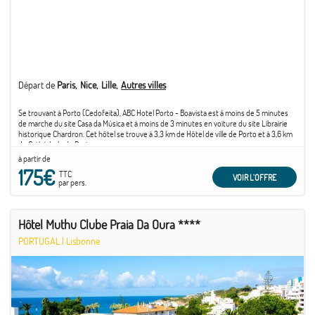
Départ de
Paris
Nice
Lille
Autres villes
Se trouvant à Porto (Cedofeita), ABC Hotel Porto - Boavista est à moins de 5 minutes
de marche du site Casa da Música et à moins de 3 minutes en voiture du site Librairie
historique Chardron. Cet hôtel se trouve à 3,3 km de Hôtel de ville de Porto et à 3,6 km
de Cathédrale de Porto.
à partir de
175€
TTC
VOIR L'OFFRE
par pers.
Hôtel Muthu Clube Praia Da Oura ****
PORTUGAL
|
Lisbonne