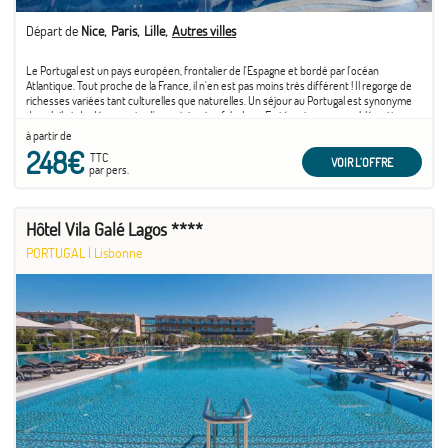
Départ de
Nice
Paris
Lille
Autres villes
Le Portugal est un pays européen, frontalier de l'Espagne et bordé par l'océan
Atlantique. Tout proche de la France, il n'en est pas moins très différent ! Il regorge de
richesses variées tant culturelles que naturelles. Un séjour au Portugal est synonyme
de soleil et de découverte d'un patrimoine fabuleux. En témoigne son emblématique
capitale ...
à partir de
248€
TTC
VOIR L'OFFRE
par pers.
Hôtel Vila Galé Lagos ****
PORTUGAL
|
Lisbonne