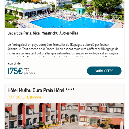
Départ de
Paris
Nice
Maastricht
Autres villes
Le Portugal est un pays européen, frontalier de l'Espagne et bordé par l'océan
Atlantique. Tout proche de la France, il n'en est pas moins très différent ! Il regorge de
richesses variées tant culturelles que naturelles. Un séjour au Portugal est synonyme
de soleil et de découverte d'un patrimoine fabuleux. En témoigne son emblématique
capitale ...
à partir de
175€
TTC
VOIR L'OFFRE
par pers.
Hôtel Muthu Oura Praia Hôtel ****
PORTUGAL
|
Lisbonne