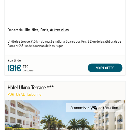
Départ de
Lille
Nice
Paris
Autres villes
L’hôtel se trouve à 1.5 km du musée national Soares dos Reis, à 2km de la cathédrale de
Porto et 2.5 km de la maison de la musique.
à partir de
191€
TTC
VOIR L'OFFRE
par pers.
Hôtel Ukino Terrace ***
PORTUGAL
|
Lisbonne
7%
économisez
de réduction