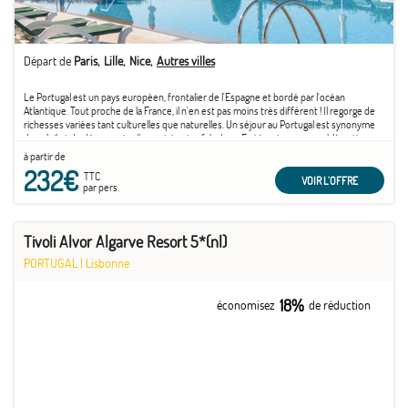
Départ de
Paris
Lille
Nice
Autres villes
Le Portugal est un pays européen, frontalier de l'Espagne et bordé par l'océan
Atlantique. Tout proche de la France, il n'en est pas moins très différent ! Il regorge de
richesses variées tant culturelles que naturelles. Un séjour au Portugal est synonyme
de soleil et de découverte d'un patrimoine fabuleux. En témoigne son emblématique
capitale ...
à partir de
232€
TTC
VOIR L'OFFRE
par pers.
Tivoli Alvor Algarve Resort 5*(nl)
PORTUGAL
|
Lisbonne
18%
économisez
de réduction