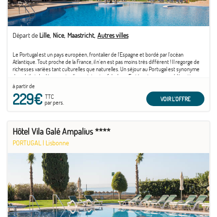
Départ de
Lille
Nice
Maastricht
Autres villes
Le Portugal est un pays européen, frontalier de l'Espagne et bordé par l'océan
Atlantique. Tout proche de la France, il n'en est pas moins très différent ! Il regorge de
richesses variées tant culturelles que naturelles. Un séjour au Portugal est synonyme
de soleil et de découverte d'un patrimoine fabuleux. En témoigne son emblématique
capitale ...
à partir de
229€
TTC
VOIR L'OFFRE
par pers.
Hôtel Vila Galé Ampalius ****
PORTUGAL
|
Lisbonne