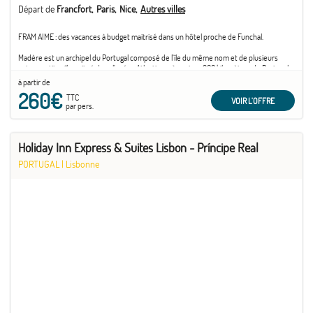
Départ de
Francfort
Paris
Nice
Autres villes
FRAM AIME : des vacances à budget maitrisé dans un hôtel proche de Funchal.
Madère est un archipel du Portugal composé de l'île du même nom et de plusieurs
autres petites îles, situé dans l'océan Atlantique, à environ 900 kilomètres du Portugal
continental et à environ 600 kilomètres de la côte du Maroc. Son climat subtropical et
à partir de
ses ...
260€
TTC
VOIR L'OFFRE
par pers.
Holiday Inn Express & Suites Lisbon - Príncipe Real
PORTUGAL
|
Lisbonne