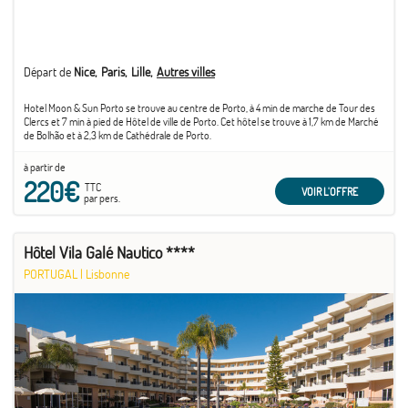
Départ de
Nice
Paris
Lille
Autres villes
Hotel Moon & Sun Porto se trouve au centre de Porto, à 4 min de marche de Tour des
Clercs et 7 min à pied de Hôtel de ville de Porto. Cet hôtel se trouve à 1,7 km de Marché
de Bolhão et à 2,3 km de Cathédrale de Porto.
à partir de
220€
TTC
VOIR L'OFFRE
par pers.
Hôtel Vila Galé Nautico ****
PORTUGAL
|
Lisbonne