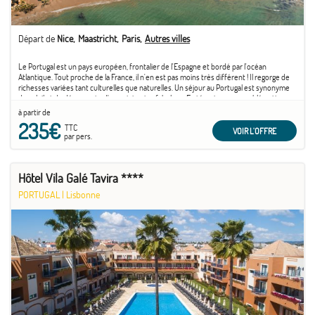
Départ de
Nice
Maastricht
Paris
Autres villes
Le Portugal est un pays européen, frontalier de l'Espagne et bordé par l'océan
Atlantique. Tout proche de la France, il n'en est pas moins très différent ! Il regorge de
richesses variées tant culturelles que naturelles. Un séjour au Portugal est synonyme
de soleil et de découverte d'un patrimoine fabuleux. En témoigne son emblématique
capitale ...
à partir de
235€
TTC
VOIR L'OFFRE
par pers.
Hôtel Vila Galé Tavira ****
PORTUGAL
|
Lisbonne