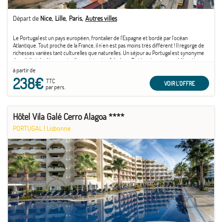
Départ de
Nice
Lille
Paris
Autres villes
Le Portugal est un pays européen, frontalier de l'Espagne et bordé par l'océan
Atlantique. Tout proche de la France, il n'en est pas moins très différent ! Il regorge de
richesses variées tant culturelles que naturelles. Un séjour au Portugal est synonyme
de soleil et de découverte d'un patrimoine fabuleux. En témoigne son emblématique
capitale ...
à partir de
238€
TTC
VOIR L'OFFRE
par pers.
Hôtel Vila Galé Cerro Alagoa ****
PORTUGAL
|
Lisbonne