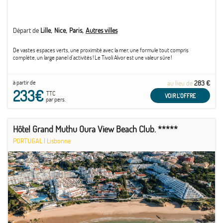
Départ de
Lille
Nice
Paris
Autres villes
De vastes espaces verts, une proximité avec la mer, une formule tout compris
complète, un large panel d'activités ! Le Tivoli Alvor est une valeur sûre !
à partir de
au lieu de
283 €
233€
TTC
VOIR L'OFFRE
par pers.
Hôtel Grand Muthu Oura View Beach Club. *****
PORTUGAL
|
Lisbonne