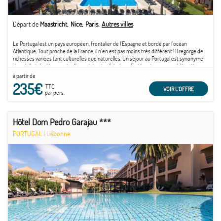
Départ de
Maastricht
Nice
Paris
Autres villes
Le Portugal est un pays européen, frontalier de l'Espagne et bordé par l'océan
Atlantique. Tout proche de la France, il n'en est pas moins très différent ! Il regorge de
richesses variées tant culturelles que naturelles. Un séjour au Portugal est synonyme
de soleil et de découverte d'un patrimoine fabuleux. En témoigne son emblématique
capitale ...
à partir de
235€
TTC
VOIR L'OFFRE
par pers.
Hôtel Dom Pedro Garajau ***
PORTUGAL
|
Lisbonne