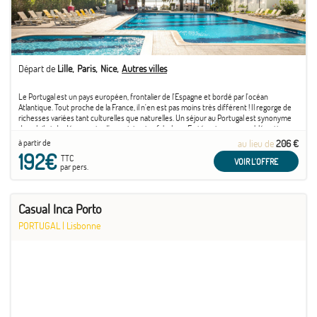
Départ de
Lille
Paris
Nice
Autres villes
Le Portugal est un pays européen, frontalier de l'Espagne et bordé par l'océan
Atlantique. Tout proche de la France, il n'en est pas moins très différent ! Il regorge de
richesses variées tant culturelles que naturelles. Un séjour au Portugal est synonyme
de soleil et de découverte d'un patrimoine fabuleux. En témoigne son emblématique
capitale ...
à partir de
au lieu de
206 €
192€
TTC
VOIR L'OFFRE
par pers.
Casual Inca Porto
PORTUGAL
|
Lisbonne