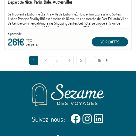
Départ de
Nice
Paris
Bâle
Autres villes
Se trouvant à Lisbonne (Centre-ville de Lisbonne), Holiday Inn Express and Suites
Lisbon Principe Real by IHG est à moins de 10 minutes de marche de Parc Eduardo VII et
de Centre commercial Amoreiras Shopping Center. Cet hôtel se trouve à 1,5 km de
Avenida da Liberdade et à 1,9 km de Centre commercial El Corte Inglés.
à partir de
261€
TTC
VOIR L'OFFRE
par pers.
…
1
2
3
4
5
16
Suivez-nous :